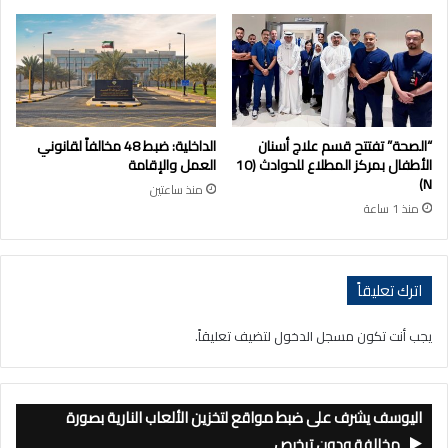
“الصحة” تفتتح قسم علاج أسنان
الداخلية: ضبط 48 مخالفاً لقانوني
الأطفال بمركز المطلاع للحوادث (10
العمل والإقامة
N)
منذ ساعتين
منذ 1 ساعة
اترك تعليقاً
يجب أنت تكون
مسجل الدخول
لتضيف تعليقاً.
اليوسف يشرف على ضبط مواقع لتخزين الألعاب النارية بصورة
مخالفة ودون ترخيص