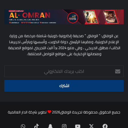
عن الوفاق: ” الوفاق ” صحيفة إلكترونية كويتية شاملة مرخصة من وزارة
الإعلام الكويتية، ومقرها الرئيسي دولة الكويت، وأسسها ويترأس تحريرها
الكاتب/ مطلق الحريجي ، وفي مايو 2024 بدأ البث التجريبي لموقع الصحيفة
ومنصاتها الإخبارية على مواقع التواصل المختلفة.
اكتب
بريدك
الالكتروني
جميع الحقوق محفوظة لجريدة الوفاق2026
تطوير شركة الدار العالمية
‫X
فيسبوك
‫YouTube
انستقرام
سناب
‫TikTok
واتساب