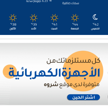
6.23 كيلومتر/ساعة
سماء صافية
38
39
41
44
42
℃
℃
℃
℃
℃
الخميس
الجمعة
السبت
الأحد
الأثنين