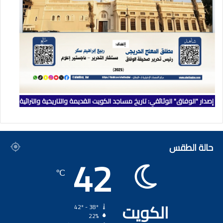
إصدار "الوفاق" الوثائقي: تاريخ مساجد الكويت القديمة والتاريخية والتراثية
حالة الطقس
42
℃
الكويت
42º - 38º
22%