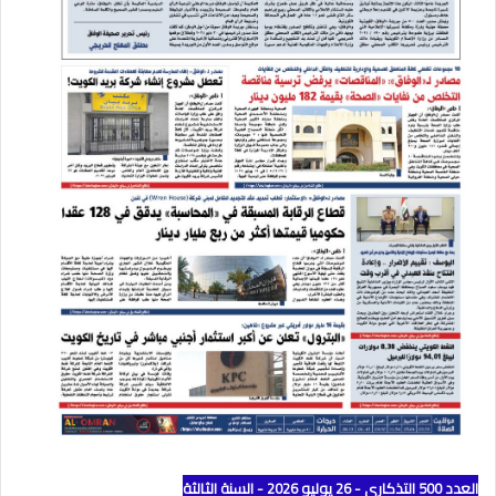
العدد 500 التذكاري - 26 يوليو 2026 - السنة الثالثة