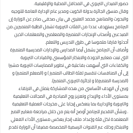
حضور الميدان التربوي في المحافل المحلية والإقليمية.
وقال منسق الجائزة بدولة الكويت ومدير عام الإدارة العامة للتوجيه
والبحوث والمناهج محمد العتيبي في بيان صحفي صادر عن الوزارة إن
البرنامج يستهدف عددا من الفئات التربوية تشمل الطلبة المتميزين من
المبدعين وأصحاب الإنجازات المتميزة والمعلمين والمعلمات الذين
أحدثوا فارقا ملموسا في طرق التدريس والتعلم.
وأضاف أن البرنامج يشمل أيضا المدارس والإدارات المدرسية المتميزة
التي تبنت معايير الجودة والابتكار المؤسسي والقيادات التربوية
والكفاءات التي أسهمت بفاعلية في تطوير الممارسات التربوية مشيرا
إلى أن المنافسات تنقسم لفئة الطالب المتميز ) و (المعلم المتميز) و
(المدرسة المتميزة) و (جائزة التربوي المتميز).
وبين أن الهدف الأساسي من هذه المشاركة يتمثل في الارتقاء
بمستوى الأداء والإبداع وتعزيز روح المبادرة في المجالات التعليمية
والتربوية والإدارية بما ينعكس إيجابا على مخرجات العملية التعليمية
. وبشأن التقديم للبرنامج أوضح أنه يتم من خلال مراجعة معايير التميز
المعتمدة لكل فئة وإعداد ملف إنجاز يعكس مستوى الأداء الفعلي
والابتكار وذلك عبر القنوات الرسمية المخصصة مضيفا أن الوزارة تقدم