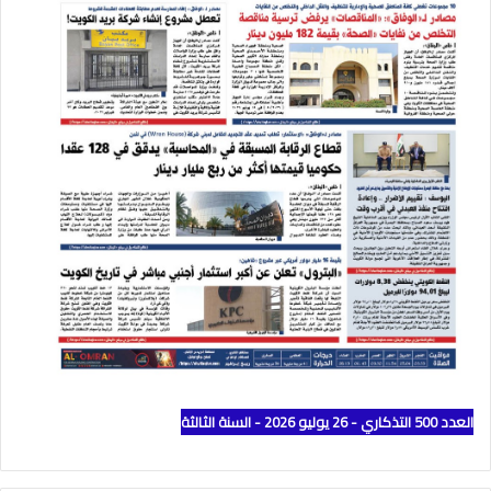
العدد 500 التذكاري - 26 يوليو 2026 - السنة الثالثة