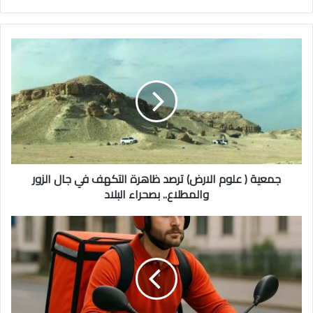
جمعية
(
علوم
الارض)
ترصد
ظاهرة
التكهف
في
جال
الزور
جمعية ( علوم الارض) ترصد ظاهرة التكهف في جال الزور
والمطلاع..
والمطلاع.. بصحراء البلاد
بصحراء
البلاد
وزير
التجارة
يصدر
لائحة
جديدة
لتنظيم
توصيل