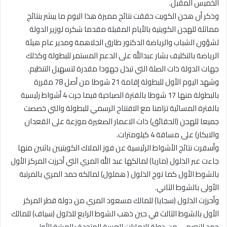
الخميس المقبل.
وذكر أن هجن الكويت حققت نتائج مميزة هذا اليوم ما يبشر بنتائج
مماثلة للهجن الكويتية بالأيام المقبلة مقدما شكره لوزير الدولة
لشؤون الشباب والرياضة الدكتور طارق الجلاهمة ومدير عام هيئة
الرياضة بالتكليف بشار عبدالله على الدعم المستمر للبطولة وكذلك
جهات الدولة ذات الصلة التي تبذل جهودا مقدرة لتسهيل التنظيم.
وشهد اليوم الأول للبطولة إقامة 21 شوطا من أصل 78 مقررة
بالبطولة منها 17 شوطا بالفترة الصباحية فيما جرت 4 أشواط رئيسية
بالفترة المسائية تزامنا مع الافتتاح الرسمي للبطولة والتي خصصت
جميعا للهجن (الحقائق) ذات الاعمار الصغيرة موزعة على القعدان
والابكار) على مسافة 4 كيلومترات.
وأسفرت نتائج الأشواط الرئيسية عن فوز الملاك الكويتيين باثنين منها
جاءت عبر الذلول (ماريا) لمالكها عبد الله المري التي أحرزت المركز الأول
بالشوط الأول كما توج الذلول ( هملول) لمالكه حمد المري بالمرتبة
الأولى بالشوط الثاني.
وأحرزت الذلول (سجايا) للمالك مسعود المري من دولة قطر المركز
الأول بالشوط الثالث في حين ذهب الشوط الرابع للذلول (سياف) للمالك
حمد النعيمي من دولة الإمارات العربية المتحدة بالمرتبة الأولى.