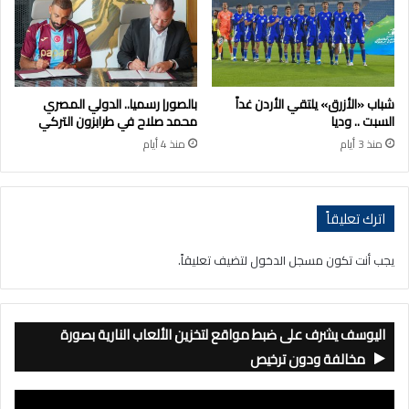
شباب «الأزرق» يلتقي الأردن غداً
بالصور| رسميا.. الدولي المصري
السبت .. وديا
محمد صلاح في طرابزون التركي
منذ 3 أيام
منذ 4 أيام
اترك تعليقاً
يجب أنت تكون
مسجل الدخول
لتضيف تعليقاً.
اليوسف يشرف على ضبط مواقع لتخزين الألعاب النارية بصورة
مخالفة ودون ترخيص
مشغل