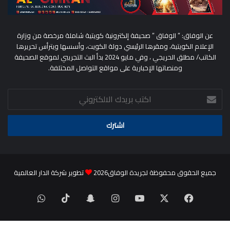
عن الوفاق: ” الوفاق ” صحيفة إلكترونية كويتية شاملة مرخصة من وزارة
الإعلام الكويتية، ومقرها الرئيسي دولة الكويت، وأسسها ويترأس تحريرها
الكاتب/ مطلق الحريجي ، وفي مايو 2024 بدأ البث التجريبي لموقع الصحيفة
ومنصاتها الإخبارية على مواقع التواصل المختلفة.
اكتب
بريدك
الالكتروني
جميع الحقوق محفوظة لجريدة الوفاق2026
تطوير شركة الدار العالمية
‫X
فيسبوك
‫YouTube
انستقرام
سناب
‫TikTok
واتساب
تشات