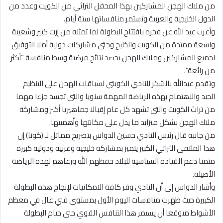
من ملاك الهجن المشاركين بهذا المحفل التراثي من الكويت وعدد من
الدول الخليجية والعربية وتستمر منافساتها ستة أيام.
وأعرب عبد الله عن فخره بافتتاح البطولة لما تمثله من إرث كبير وشعبية
واسعة ممتدة من الكويت والخليج وحتى مشاركات دولية أملا التوفيق
لجميع المشاركين وملاك الهجن بحصد نتائج مرضية وسط منافسة “أكثر
من رائعة”.
وتقدم عبدالله بالشكر للنادي الكويتي لسباقات الهجن على التنظيم
الجيد والاهتمام بهذه الرياضة المهمة سنويا والتي تجسد جزءا مهما
من تراث الكويت والتي تشهد كل عام إقبالا جماهيريا أكبر ومشاركة
ملاك الهجن بشكل متزايد ما يدل على مكانتها وأهميتها.
من جانبه قال رئيس النادي حسين الدواس بتصريح مماثل لـ (كونا) إن
هذا الملتقى التراثي الكبير يتميز بمشاركة خليجية وعربية ودولية كبيرة
مثمنا دعم القيادة السياسية للبلاد حفظهم الله ورعاهم لهذه الرياضة
الأصيلة.
وأشار الدواس إلى أن النادي وفر كافة الامكانيات لإنجاح هذه البطولة
الكبيرة حيث ظهرت منافسات اليوم الأول بمستوى فني عال في معظم
الأشواط متوقعا أن يستمر هذا التنافس القوي حتى ختام البطولة