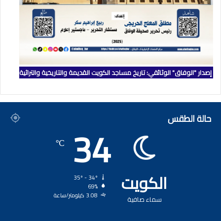
إصدار "الوفاق" الوثائقي: تاريخ مساجد الكويت القديمة والتاريخية والتراثية
حالة الطقس
34
℃
الكويت
35º - 34º
69%
3.08 كيلومتر/ساعة
سماء صافية