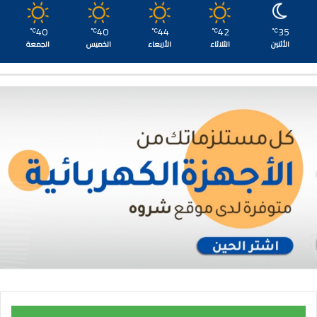
40
40
44
42
35
℃
℃
℃
℃
℃
الأثنين
الثلاثاء
الأربعاء
الخميس
الجمعة