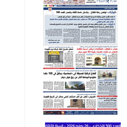
العدد 500 التذكاري - 26 يوليو 2026 - السنة الثالثة