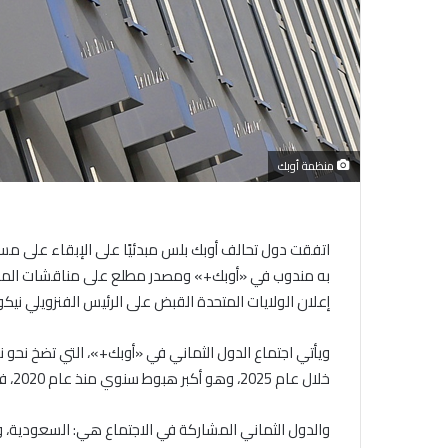
منظمة أوبك
اتفقت دول تحالف أوبك بلس مبدئيًا على الإبقاء على مستو
به مندوب في «أوبك+» ومصدر مطلع على مناقشات المجموع
إعلان الولايات المتحدة القبض على الرئيس الفنزويلي نيك
خلال عام 2025، وهو أكبر هبوط سنوي منذ عام 2020، في ظل مخاوف متزايدة من فائض المعروض في الأسواق.
والدول الثماني المشاركة في الاجتماع هي: السعودية، ورو