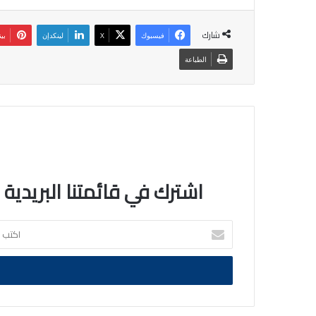
شارك
فيسبوك
‫X
لينكدإن
بي
الطباعة
اشترك في قائمتنا البريدية
اكتب
بريدك
الالكتروني