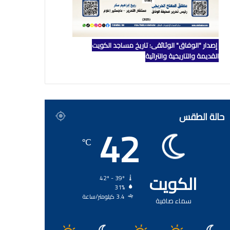
إصدار "الوفاق" الوثائقي: تاريخ مساجد الكويت
القديمة والتاريخية والتراثية
حالة الطقس
42
℃
الكويت
42º - 39º
31%
3.4 كيلومتر/ساعة
سماء صافية