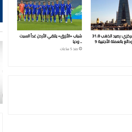
بنك الكويت المركزي: رصيد الذهب 31.8
شباب «الأزرق» يلتقي الأردن غداً السبت
مليون دينار والودائع بالعملة الأجنبية 9
.. وديا
منذ 5 ساعات