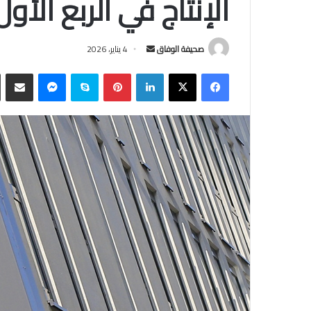
الإنتاج في الربع الأول م
أرسل
صحيفة الوفاق
4 يناير، 2026
بريدا
فيسبوك
‫X
لينكدإن
بينتيريست
سكايب
ماسنجر
مشاركة
إلكترونيا