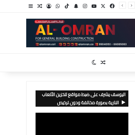
‫X
فيسبوك
‫YouTube
انستقرام
سناب تشات
‫TikTok
واتساب
تسجيل الدخول
مقال عشوائي
إضافة عمود جا
مقال عشوائي
الوضع المظلم
اليوسف يشرف على ضبط مواقع لتخزين الألعاب
النارية بصورة مخالفة ودون ترخيص
مشغل
الفيديو