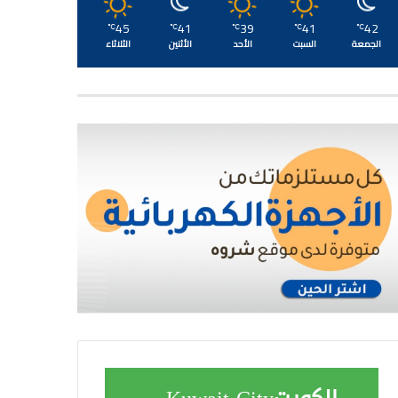
45
41
39
41
42
℃
℃
℃
℃
℃
الجمعة
السبت
الأحد
الأثنين
الثلاثاء