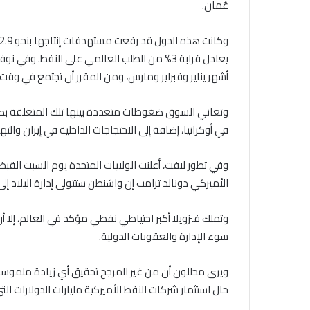
عُمان.
يعادل قرابة 3% من الطلب العالمي على النفط. و
أشهر يناير وفبراير ومارس، ومن المقرر أن تجتمع في وقت 
وتعاني السوق ضغوطات متعددة بينها تلك المتعلقة بصادر
في أوكرانيا، إضافة إلى الاحتجاجات الداخلية في إيران والته
وفي تطور لافت، أعلنت الولايات المتحدة يوم السبت القب
الأميركي دونالد ترامب إن واشنطن ستتولى إدارة البلاد إل
وتملك فنزويلا أكبر احتياطي نفطي مؤكد في العالم، إلا أ
سوء الإدارة والعقوبات الدولية.
ويرى محللون أن من غير المرجح تحقيق أي زيادة ملموسة ف
حال استثمار شركات النفط الأميركية مليارات الدولارات الت