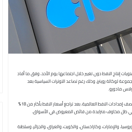
يات إنتاج النفط دون تغيير خلال اجتماعها يوم الأحد، وفق ما أفاد
ة لوكالة رويترز، وذلك رغم تصاعد التوترات السياسية بعد
ولاس مادورو.
ويأتي اجتماع الدول الثماني في «أوبك+»، التي تضخ نحو نصف إمدادات النفط العالمية، بعد تراجع أسعار النفط بأكثر من 18%
سيا، والإمارات، وكازاخستان، والكويت، والعراق، والجزائر، وسلطنة