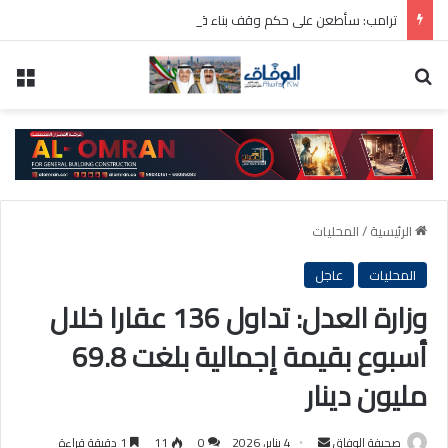
ترامب: سأطعن على حكم وقف بناء قاعة الاحتفالات بالبيت الأبيض
بحث عن
الق
الرئيسية
/
المحليات
المحليات
عاجل
وزارة العدل: تداول 136 عقارا خلال
أسبوع بقيمة إجمالية بلغت 69.8
مليون دينار
أرسل
صحيفة الوفاق
4 يناير، 2026
0
11
1 دقيقة قراءة