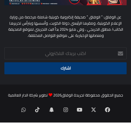
عن الوفاق: ” الوفاق ” صحيفة إلكترونية كويتية شاملة مرخصة من وزارة
الإعلام الكويتية، ومقرها الرئيسي دولة الكويت، وأسسها ويترأس تحريرها
الكاتب/ مطلق الحريجي ، وفي مايو 2024 بدأ البث التجريبي لموقع الصحيفة
ومنصاتها الإخبارية على مواقع التواصل المختلفة.
اكتب
بريدك
الالكتروني
جميع الحقوق محفوظة لجريدة الوفاق2026
تطوير شركة الدار العالمية
‫X
فيسبوك
‫YouTube
انستقرام
سناب
‫TikTok
واتساب
تشات