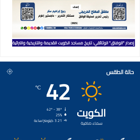
إصدار "الوفاق" الوثائقي: تاريخ مساجد الكويت القديمة والتاريخية والتراثية
حالة الطقس
42
℃
الكويت
42º - 38º
25%
3.21 كيلومتر/ساعة
سماء صافية