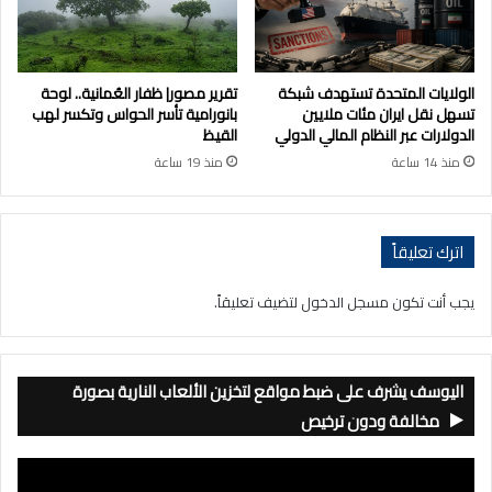
الولايات المتحدة تستهدف شبكة
تقرير مصور| ظفار العُمانية.. لوحة
تسهل نقل ايران مئات ملايين
بانورامية تأسر الحواس وتكسر لهب
الدولارات عبر النظام المالي الدولي
القيظ
منذ 14 ساعة
منذ 19 ساعة
اترك تعليقاً
يجب أنت تكون
مسجل الدخول
لتضيف تعليقاً.
اليوسف يشرف على ضبط مواقع لتخزين الألعاب النارية بصورة
مخالفة ودون ترخيص
مشغل
الفيديو