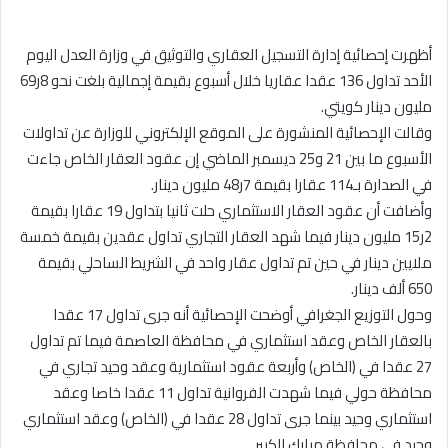
أظهرت إحصائية إدارة التسجيل العقاري والتوثيق في وزارة العدل اليوم
الأحد تداول 136 عقدا عقاريا خلال أسبوع بقيمة إجمالية بلغت نحو 8ر69
مليون دينار كويتي.
وقالت الإحصائية المنشورة على الموقع الإلكتروني للوزارة عن تداولات
الأسبوع ما بين 21 و25 ديسمبر الماضي إن عقود العقار الخاص جاءت
في الصدارة بـ114 عقارا بقيمة 7ر48 مليون دينار.
وأضافت أن عقود العقار الاستثماري حلت ثانيا بتداول 19 عقارا بقيمة
2ر15 مليون دينار فيما شهد العقار التجاري تداول عقدين بقيمة خمسة
ملايين دينار في حين تم تداول عقار واحد في الشريط الساحلي بقيمة
650 ألف دينار.
وحول التوزيع الجغرافي أوضحت الإحصائية أنه جرى تداول 17 عقدا
بالعقار الخاص وعقد استثماري في محافظة العاصمة فيما تم تداول
27 عقدا في (الخاص) وأربعة عقود استثمارية وعقد وحيد تجاري في
محافظة حولي فيما شهدت الفروانية تداول 11 عقدا خاصا وعقد
استثماري وحيد بينما جرى تداول 28 عقدا في (الخاص) وعقد استثماري
وحيد في محافظة مبارك الكبير.