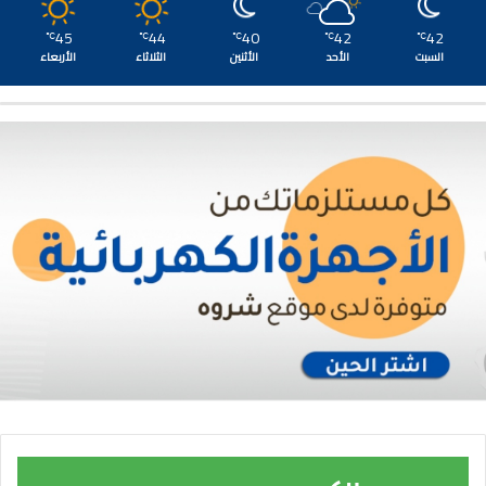
45
44
40
42
42
℃
℃
℃
℃
℃
السبت
الأحد
الأثنين
الثلاثاء
الأربعاء