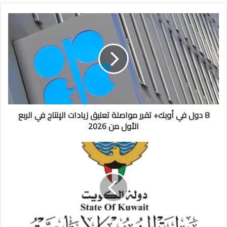
8
دول
في
أوبك+
تقرر
مواصلة
تعليق
زيادات
الإنتاج
في
8 دول في أوبك+ تقرر مواصلة تعليق زيادات الإنتاج في الربع
الربع
الأول من 2026
الأول
من
وزير
2026
الشؤون:
المرحلة
المقبلة
تتطلب
مضاعفة
الجهود
وتسريع