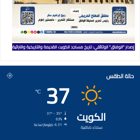
إصدار "الوفاق" الوثائقي: تاريخ مساجد الكويت القديمة والتاريخية والتراثية
حالة الطقس
37
℃
الكويت
37º - 35º
63%
6.31 كيلومتر/ساعة
سماء صافية