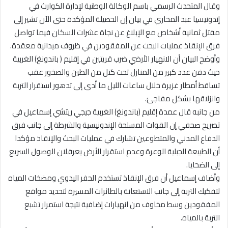
وقال المتحدث الرسمي باسم الوكالة الوطنية لإدارة الكوارث في
إندونيسيا عبد المحاري في بيان إن الحصيلة المؤكدة حتى الآن تشير إلى
مقتل ثمانية أشخاص مع الإبلاغ عن نجاة عشرات السكان فيما تواصل
فرق الإنقاذ عمليات البحث عن المفقودين في ظروف ميدانية معقدة.
وأوضح البيان أن الانهيار الأرضي ضرب قريتين في إقليم ( باندونغ) الغربية
حيث دفن عدد كبير من المنازل تحت كتل من الطين والصخور عقب
تساقط أمطار غزيرة خلال ساعات الليل ما أدى إلى تدهور استقرار التربة
وانزلاقها بشكل مفاجئ.
من جانبه قال عمدة إقليم (باندونغ) الغربية جيجي ريتشي إسماعيل في
تصريح صحفي إن القوات المسلحة الإندونيسية والشرطة إلى جانب فرق
الدفاع المدني والمتطوعين تشارك في عمليات البحث والإنقاذ مؤكدا
أن الطبيعة الجبلية الوعرة وعدم استقرار الأرض يعرقلان الوصول السريع
إلى الضحايا.
وأضاف إسماعيل أن فرق الإنقاذ تستخدم الحفر اليدوي ومضخات المياه
لتفكيك التربة إلى جانب الاستعانة بالطائرات المسيرة لتحديد مواقع
المفقودين وسط مخاوف من انهيارات إضافية نتيجة استمرار تشبع
التربة بالمياه.