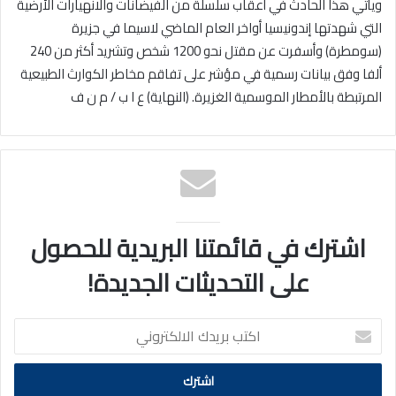
ويأتي هذا الحادث في أعقاب سلسلة من الفيضانات والانهيارات الأرضية
التي شهدتها إندونيسيا أواخر العام الماضي لاسيما في جزيرة
(سومطرة) وأسفرت عن مقتل نحو 1200 شخص وتشريد أكثر من 240
ألفا وفق بيانات رسمية في مؤشر على تفاقم مخاطر الكوارث الطبيعية
المرتبطة بالأمطار الموسمية الغزيرة. (النهاية) ع ا ب / م ن ف
اشترك في قائمتنا البريدية للحصول
على التحديثات الجديدة!
اكتب
بريدك
الالكتروني