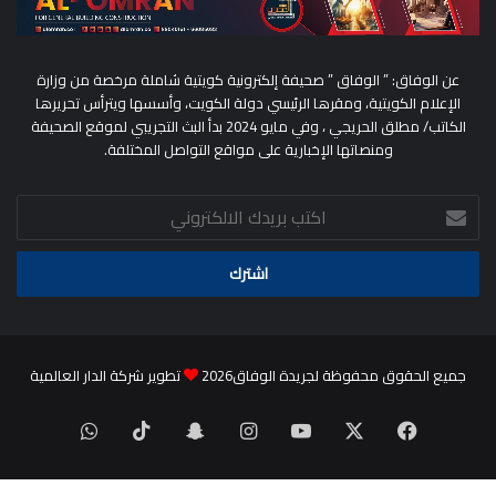
عن الوفاق: ” الوفاق ” صحيفة إلكترونية كويتية شاملة مرخصة من وزارة
الإعلام الكويتية، ومقرها الرئيسي دولة الكويت، وأسسها ويترأس تحريرها
الكاتب/ مطلق الحريجي ، وفي مايو 2024 بدأ البث التجريبي لموقع الصحيفة
ومنصاتها الإخبارية على مواقع التواصل المختلفة.
اكتب
بريدك
الالكتروني
جميع الحقوق محفوظة لجريدة الوفاق2026
تطوير شركة الدار العالمية
‫X
فيسبوك
‫YouTube
انستقرام
سناب
‫TikTok
واتساب
تشات