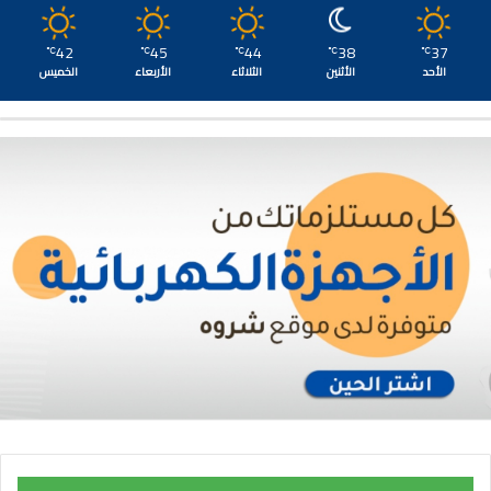
42
45
44
38
37
℃
℃
℃
℃
℃
الأحد
الأثنين
الثلاثاء
الأربعاء
الخميس