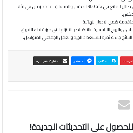
وأضاف أن الفريق حقق المراكز الثالثة من خلال المتسابق طلال المانع في فئة 900 اندكس والمتسابق محمد زمان في فئة
تقدمة ضمن الادوار النهائية.
ي والروح التنافسية والانضباط والالتزام التي ميزت اداء الفريق
تائج جاءت ثمرة للاستعداد الجيد والعمل الجماعي المتواصل.
نتيريست
سكايب
ماسنجر
مشاركة عبر البريد
 للحصول على التحديثات الجديدة!