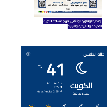
إصدار "الوفاق" الوثائقي: تاريخ مساجد الكويت
القديمة والتاريخية والتراثية
حالة الطقس
41
℃
الكويت
41º - 40º
26%
2.68 كيلومتر/ساعة
سماء صافية