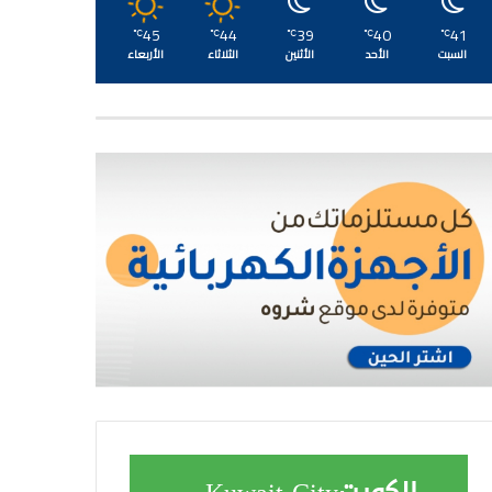
45
44
39
40
41
℃
℃
℃
℃
℃
السبت
الأحد
الأثنين
الثلاثاء
الأربعاء