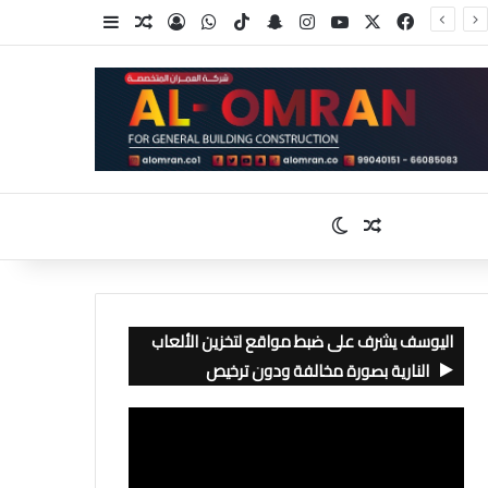
‫X
فيسبوك
‫YouTube
انستقرام
سناب تشات
‫TikTok
واتساب
تسجيل الدخول
مقال عشوائي
إضافة عمود جا
مقال عشوائي
الوضع المظلم
اليوسف يشرف على ضبط مواقع لتخزين الألعاب
النارية بصورة مخالفة ودون ترخيص
مشغل
الفيديو