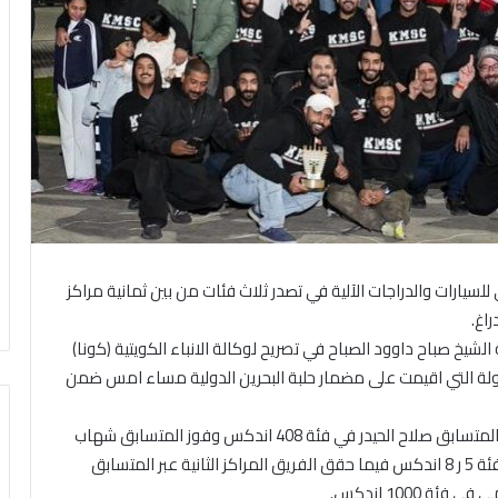
ي الكويتي للسيارات والدراجات الآلية في تصدر ثلاث فئات من بين ثمانية مراكز
اغ.
الشيخ صباح داوود الصباح في تصريح لوكالة الانباء الكويتية (كونا)
ولة التي اقيمت على مضمار حلبة البحرين الدولية مساء امس ضمن
وأوضح أن الفريق حصل على المراكز الأولى من خلال فوز المتسابق صلاح الحيدر في فئة 408 اندكس وفوز المتسابق شهاب
بورباع في فئة 85 دراجات ونال المتسابق احمد زمان في فئة 5 ر 8 اندكس فيما حقق الفريق المراكز الثانية عبر المتسابق