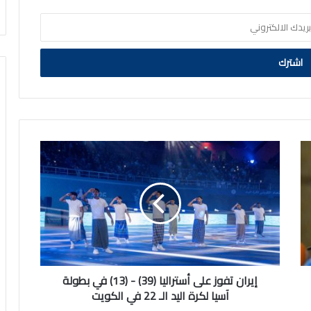
إيران
تفوز
على
أستراليا
(39)
-
(13)
في
بطولة
آسيا
إيران تفوز على أستراليا (39) - (13) في بطولة
لكرة
آسيا لكرة اليد الـ 22 في الكويت
اليد