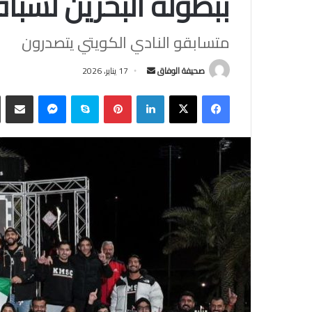
ببطولة البحرين لسباق
متسابقو النادي الكويتي يتصدرون
أرسل
صحيفة الوفاق
17 يناير، 2026
بريدا
فيسبوك
‫X
لينكدإن
بينتيريست
سكايب
ماسنجر
مشاركة
إلكترونيا