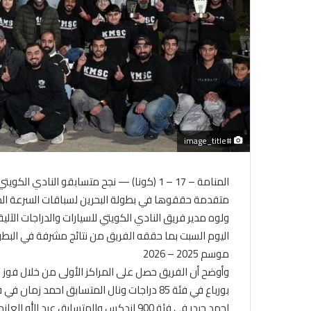
#image_title
المنامة – 17 – 1 (كونا) — نجح متسابقو الناد
متقدمة حققوها في بطولة البحرين لسباقات السرعة الدر
ولوه مدير فريق النادي الكويتي للسيارات والدراجات الآلية 
اليوم السبت بما حققه الفريق من نتائج مشرفة في البط
موسم 2025 – 2026
احمد حيدر في فئة 900 اندكس والمتسابق عبد الله العازمي في فئة 1000 اندكس.