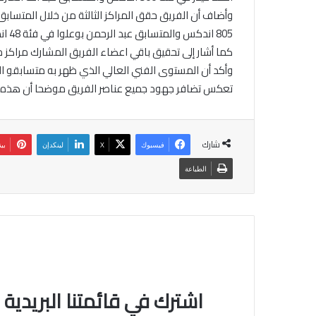
805 اندكس والمتسابق عبد الرحمن بوعلوا في فئة 48 اندكس.
كما أشار إلى تحقيق باقي اعضاء الفريق المشارك مراكز م
وأكد أن المستوى الفني العالي الذي ظهر به متسابقو الناد
تعكس تضافر جهود جميع عناصر الفريق موضحا أن هذه الن
شارك
فيسبوك
‫X
لينكدإن
بي
الطباعة
اشترك في قائمتنا البريدية