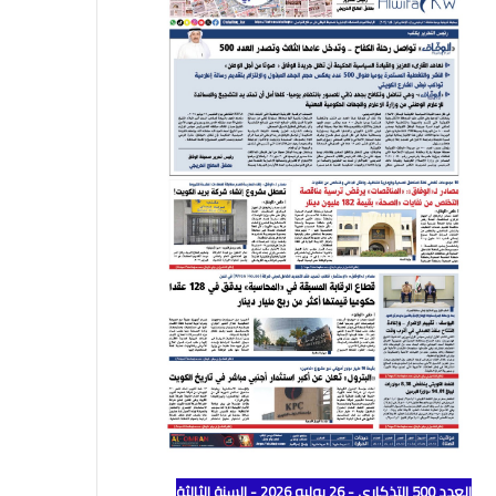
العدد 500 التذكاري - 26 يوليو 2026 - السنة الثالثة