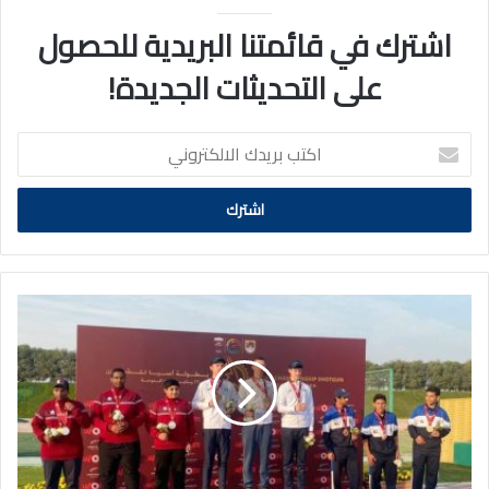
اشترك في قائمتنا البريدية للحصول
على التحديثات الجديدة!
اكتب
بريدك
الالكتروني
ناشئو
الكويت
يحرزون
برونزية
«سكيت»
ضمن
البطولة
الآسيوية
للرماية