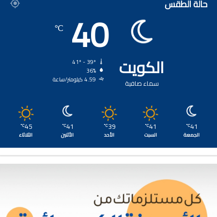
حالة الطقس
40
℃
الكويت
41º - 39º
36%
4.59 كيلومتر/ساعة
سماء صافية
45
41
39
41
41
℃
℃
℃
℃
℃
الجمعة
السبت
الأحد
الأثنين
الثلاثاء