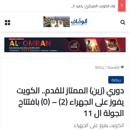
بنك الكويت المركزي: رصيد الذهب 31.8 مليون دينار والودائع بالعملة الأجنبية 9 مليارات دينار
بحث عن
الق
الرئيسية
/
رياضة
رياضة
دوري (زين) الممتاز للقدم.. الكويت
يفوز على الجهراء (2) – (0) بافتتاح
الجولة ال 11
الكويت يفوز على الجهراء