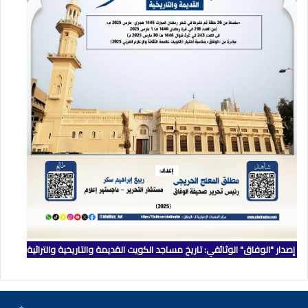
إصدار "الوفاق" الوثائقي: تاريخ مساجد الكويت القديمة والتاريخية والتراثية