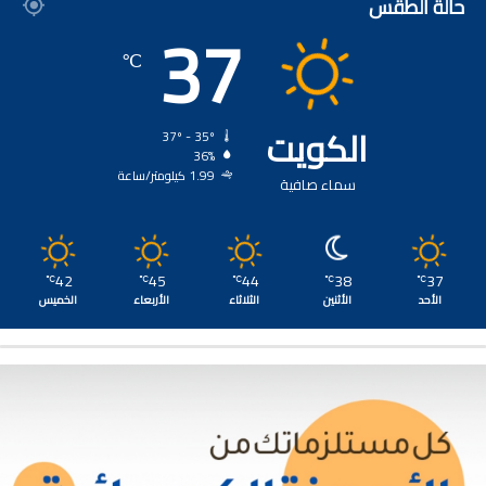
حالة الطقس
37
℃
الكويت
37º - 35º
36%
1.99 كيلومتر/ساعة
سماء صافية
42
45
44
38
37
℃
℃
℃
℃
℃
الأحد
الأثنين
الثلاثاء
الأربعاء
الخميس