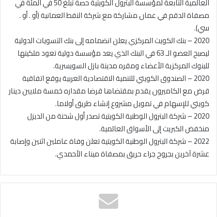
العالمية التابعة لمؤسسة البترول الكويتية حصة تبلغ 50 في المئة في
مصفاة الدقم في عمان مشاركة مع شركة النفط العمانية (أو . أو .
سي).
2020 – بنك الكويت المركزي يعلن انضمامه إلى بنك التسويات الدولية
ليصبح العضو الـ 63 في البنك الذي يعد مؤسسة دولية تعود ملكيتها
للبنوك المركزية الأعضاء ومقره مدينة بازل السويسرية.
2020 – الصندوق الكويتي للتنمية الاقتصادية العربية يوقع اتفاقية
قرض مع الكاميرون يقدم بمقتضاها قرضا مقداره خمسة ملايين دينار
كويتي للإسهام في تمويل مشروع إنشاء طريق أولاما.
2020 – شركة البترول الوطنية الكويتية تصدر أول شحنة من الديزل
منخفض الكبريت إلى الأسواق العالمية.
2022 – شركة البترول الوطنية الكويتية تعلن وفاة عاملين اثنين وإصابة
عشرة آخرين بجروح جراء حريق بمصفاة ميناء الأحمدي.