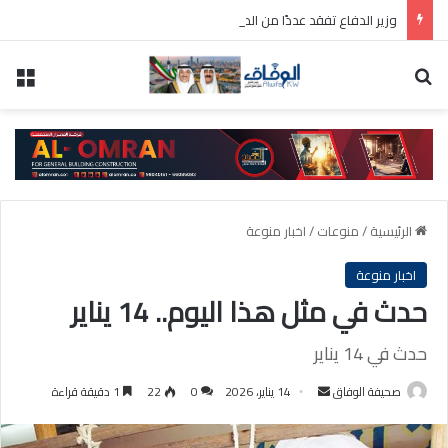
وزير الدفاع تفقد عددًا من المواقع العسكرية واطلع على سير العمل ومستوى الجاهزية
بحث عن
الق
الرئيسية
/
منوعات
/
اخبار منوعة
اخبار منوعة
حدث في مثل هذا اليوم.. 14 يناير
حدث في 14 يناير
أرسل
صحيفة الوفاق
14 يناير، 2026
0
22
1 دقيقة قراءة
بريدا
إلكترونيا