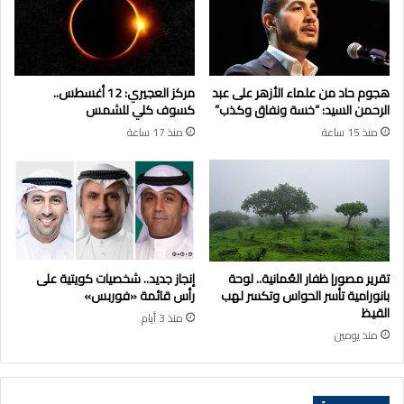
هجوم حاد من علماء الأزهر على عبد
مركز العجيري: 12 أغسطس..
الرحمن السيد: “خسة ونفاق وكذب”
كسوف كلي للشمس
منذ 15 ساعة
منذ 17 ساعة
تقرير مصور| ظفار العُمانية.. لوحة
إنجاز جديد.. شخصيات كويتية على
بانورامية تأسر الحواس وتكسر لهب
رأس قائمة «فوربس»
القيظ
منذ 3 أيام
منذ يومين