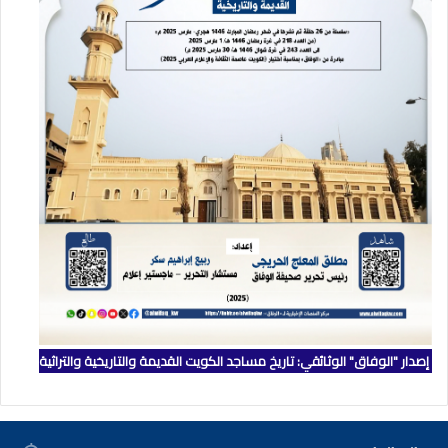
إصدار "الوفاق" الوثائقي: تاريخ مساجد الكويت القديمة والتاريخية والتراثية