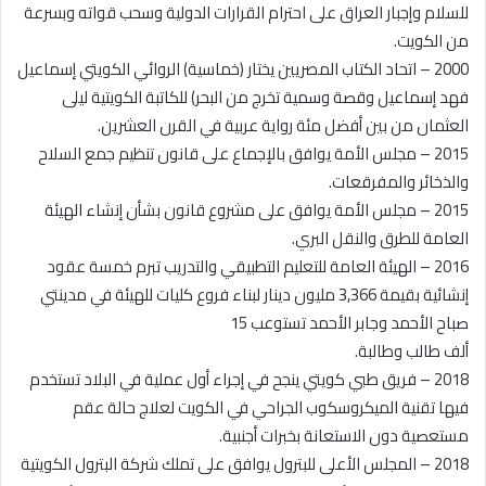
للسلام وإجبار العراق على احترام القرارات الدولية وسحب قواته وبسرعة
من الكويت.
2000 – اتحاد الكتاب المصريين يختار (خماسية) الروائي الكويتي إسماعيل
فهد إسماعيل وقصة وسمية تخرج من البحر) للكاتبة الكويتية ليلى
العثمان من بين أفضل مئة رواية عربية في القرن العشرين.
2015 – مجلس الأمة يوافق بالإجماع على قانون تنظيم جمع السلاح
والذخائر والمفرقعات.
2015 – مجلس الأمة يوافق على مشروع قانون بشأن إنشاء الهيئة
العامة للطرق والنقل البري.
2016 – الهيئة العامة للتعليم التطبيقي والتدريب تبرم خمسة عقود
إنشائية بقيمة 3,366 مليون دينار لبناء فروع كليات للهيئة في مدينتي
صباح الأحمد وجابر الأحمد تستوعب 15
ألف طالب وطالبة.
2018 – فريق طبي كويتي ينجح في إجراء أول عملية في البلاد تستخدم
فيها تقنية الميكروسكوب الجراحي في الكويت لعلاج حالة عقم
مستعصية دون الاستعانة بخبرات أجنبية.
2018 – المجلس الأعلى للبترول يوافق على تملك شركة البترول الكويتية