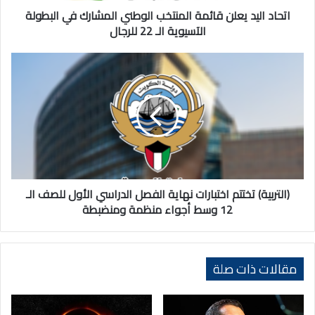
الآسيوية
اتحاد اليد يعلن قائمة المنتخب الوطني المشارك في البطولة
الـ
الآسيوية الـ 22 للرجال
22
للرجال
(التربية)
تختتم
اختبارات
نهاية
الفصل
الدراسي
الأول
للصف
الـ
12
(التربية) تختتم اختبارات نهاية الفصل الدراسي الأول للصف الـ
وسط
12 وسط أجواء منظمة ومنضبطة
أجواء
منظمة
ومنضبطة
مقالات ذات صلة