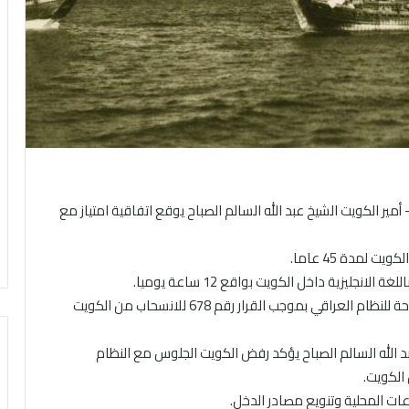
ويت – 15 – 1 (كونا) — الخامس عشر من يناير 1961 – أمير الكويت الشيخ عبد الله السالم الصباح يوقع اتفاقية امتياز مع
لمدة 45 عاما.
1991 – مجلس الأمن الدولي يعلن انتهاء الفرصة الممنوحة للنظام العراقي بموجب القرار رقم 678 للانسحاب من الكويت
عبد الله السالم الصباح يؤكد رفض الكويت الجلوس مع النظام
الكويت.