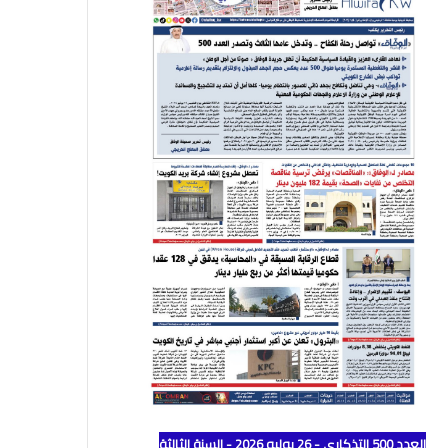
العدد 500 التذكاري - 26 يوليو 2026 - السنة الثالثة