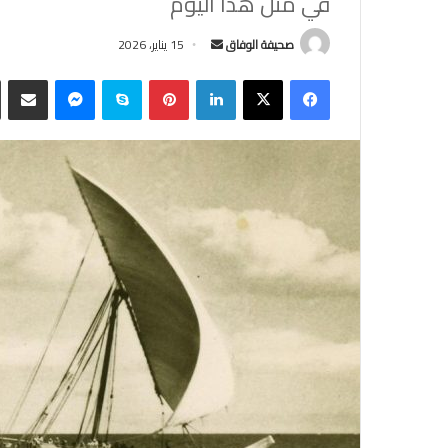
في مثل هذا اليوم
أرسل
صحيفة الوفاق
15 يناير، 2026
بريدا
فيسبوك
‫X
لينكدإن
بينتيريست
سكايب
ماسنجر
مشاركة
إلكترونيا