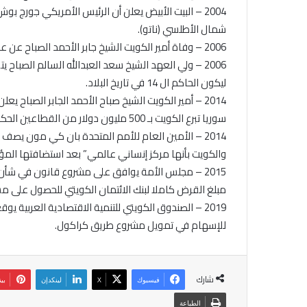
2004 – البيت الأبيض يعلن أن الرئيس الأمريكي جورج ب
شمال الأطلسي (ناتو).
2006 – وفاة أمير الكويت الشيخ جابر الأحمد الصباح عن عمر ناهز 79 عاما.
2006 – ولي العهد الشيخ سعد العبدالله السالم الصباح
ليكون الحاكم ال 14 في تاريخ البلاد.
2014 – أمير الكويت الشيخ صباح الأحمد الجابر الصباح 
سوريا تبرع الكويت بـ 500 مليون دولار من القطاعين الحكومي والأهلي.
2014 – الأمين العام للأمم المتحدة بان كي مون يصف أم
والكويت بأنها مركز إنساني عالمي” بعد استضافتها المؤت
2015 – مجلس الأمة يوافق على مشروع قانون في شأن 
مبلغ القرض كاملا لبنك الائتمان الكويتي للحصول على مسكن
2019 – الصندوق الكويتي للتنمية الاقتصادية العربية ي
للإسهام في تمويل مشروع طريق كراكول.
شارك
فيسبوك
‫X
لينكدإن
بي
الطباعة