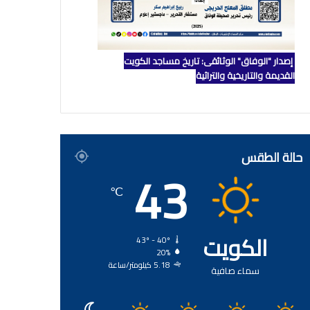
إصدار "الوفاق" الوثائقي: تاريخ مساجد الكويت
القديمة والتاريخية والتراثية
حالة الطقس
43
℃
الكويت
43º - 40º
20%
5.18 كيلومتر/ساعة
سماء صافية