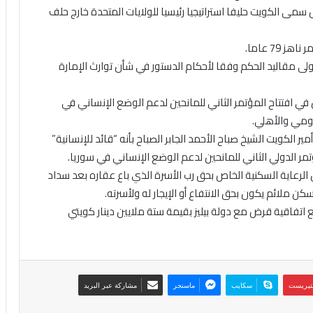
وش سمى الكويت حليفا استراتيجيا رئيسيا للولايات المتحدة خارج حلف
 يتولى مقاليد الحكم وفقا لأحكام الدستور في شأن توارث الإمارة
يعلن في افتتاح المؤتمر الثاني للمانحين لدعم الوضع الإنساني في
ير الكويت الشيخ صباح الأحمد الجابر الصباح بأنه “قائد للإنسانية”
مر الدولي الثاني للمانحين لدعم الوضع الإنساني في سوريا.
الرعاية السكنية الخاص بحق رب الأسرة الذي باع عقاره بعد سداد
 ملائم يكون بحق الانتفاع أو الإيجار له ولأسرته.
وقع اتفاقية قرض مع دولة بيليز بقيمة ستة ملايين دينار كويتي
نتيريست
سكايب
ماسنجر
مشاركة عبر البريد