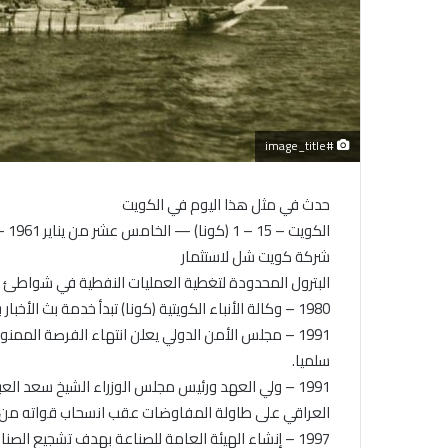
#image_title
حدث في مثل هذا اليوم في الكويت
الك
شركة كويت شل لاستثمار
البترول المحدودة لتغطية العمليات النفطية في شواطئ الكويت 
1980 – وكالة الأنباء الكويتية (كونا) تبدأ خدمة بث الأخبار باللغة الانجليزية داخل الكويت بواقع 12 ساعة يوميا.
سلميا.
1991 – ولي العهد ورئيس مجلس الوزراء الشيخ سعد ال
العراقي على طاولة المفاوضات عقب انسحاب قواته من 
1997 – إنشاء الهيئة العامة للصناعة بهدف تشجيع الصناعات المحلية وتنويع مصادر الدخل.