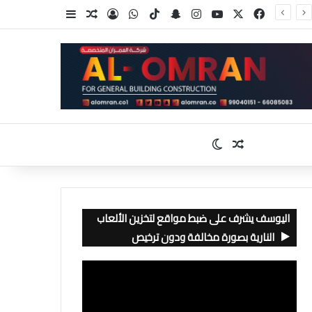
‫X
فيسبوك
‫YouTube
انستقرام
سناب تشات
‫TikTok
واتساب
تسجيل الدخول
مقال عشوائي
إضافة عمود جا
مقال عشوائي
الوضع المظلم
اليوسف يشرف على ضبط مواقع لتخزين الألعاب
النارية بصورة مخالفة ودون ترخيص
مشغل
الفيديو