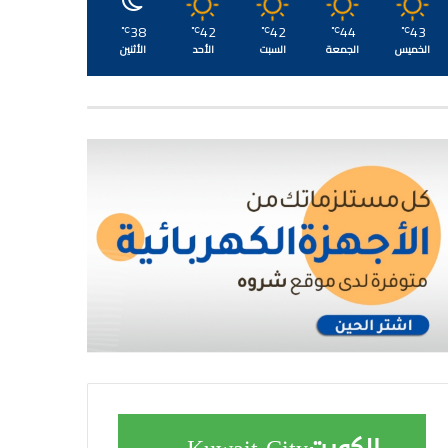
38
42
42
44
43
℃
℃
℃
℃
℃
الخميس
الجمعة
السبت
الأحد
الأثنين