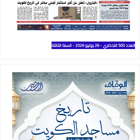
العدد 500 التذكاري - 26 يوليو 2026 - السنة الثالثة