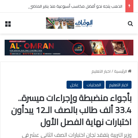
الذهب يتجه نحو أفضل مكاسب أسبوعية منذ يناير الماضي
بحث عن
الق
الرئيسية
/
اخبار التعليم
اخبار التعليم
المحليات
عاجل
بأجواء منضبطة وإجراءات ميسرة..
33.4 ألف طالب بالصف الـ12 يبدأون
اختبارات نهاية الفصل الأول
وزير التربية يتفقد لجان اختبارات الصف الثاني عشر في