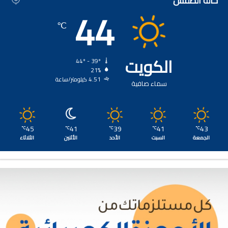
حالة الطقس
44
℃
الكويت
44º - 39º
21%
4.51 كيلومتر/ساعة
سماء صافية
45
41
39
41
43
℃
℃
℃
℃
℃
الجمعة
السبت
الأحد
الأثنين
الثلاثاء