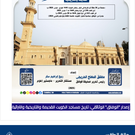
إصدار "الوفاق" الوثائقي: تاريخ مساجد الكويت القديمة والتاريخية والتراثية