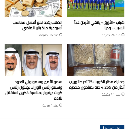
شباب «الأزرق» يلتقي الأردن غداً
الذهب يتجه نحو أفضل مكاسب
السبت .. وديا
أسبوعية منذ يناير الماضي
منذ 26 دقيقة
منذ 36 دقيقة
جمارك مطار الكويت T5 تحبط تهريب
سمو الأمير وسمو ولي العهد
أكثر من 4,255 حبة كبتاجون مخدرة
وسمو رئيس الوزراء يهنئون رئيس
كوت ديفوار بمناسبة ذكرى استقلال
منذ 41 دقيقة
بلاده
منذ 1 ساعة
اترك تعليقاً