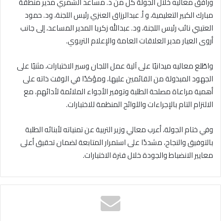
ورافق معاليه خلال الجولة كلٌّ من د. مساعد الشمري مدير منطقة
مبارك الكبير التعليمية، و أ. عبدالرزاق العنزي رئيس اللجنة، ود. حمود
العتيبي نائب رئيس اللجنة، ود. عبدالله زكريا المدير المساعد، إلى جانب
أروى العيار مدير العلاقات العامة والإعلام التربوي.
واطّلع معاليه ميدانيًا على آلية عمل اللجان وسير الاختبارات، مثنيًا على
الجهود المبذولة من القائمين عليها، ومؤكدًا في الوقت ذاته على
أهمية مراعاة مصلحة الطلبة وتوفير الأجواء الملائمة لأدائهم، مع
الالتزام التام بالإجراءات واللوائح المنظمة للاختبارات.
وفي ختام الجولة، أعرب معالي وزير التربية عن تمنياته لأبنائه الطلبة
بالتوفيق والنجاح، مشددًا على استمرار المتابعة لضمان تحقيق أعلى
معايير الانضباط والجودة خلال فترة الاختبارات.