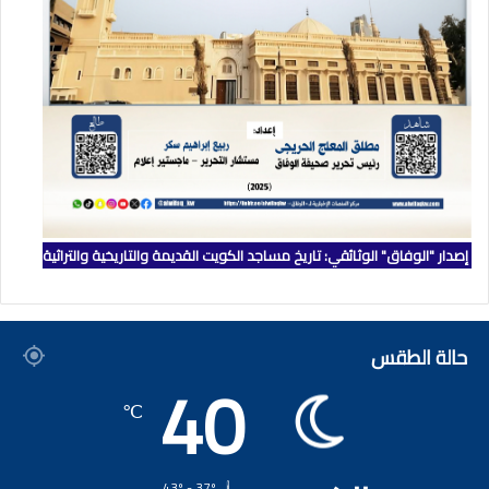
إصدار "الوفاق" الوثائقي: تاريخ مساجد الكويت القديمة والتاريخية والتراثية
حالة الطقس
40
℃
43º - 37º