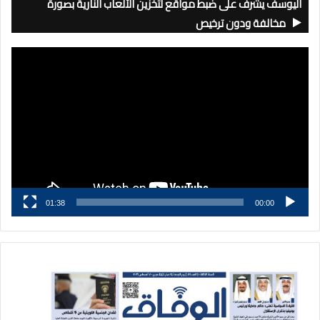
اليوسف يشرف على ضبط مواقع لتخزين الألعاب النارية بصورة
مخالفة ودون ترخيص
مشغل
الفيديو
01:38
00:00