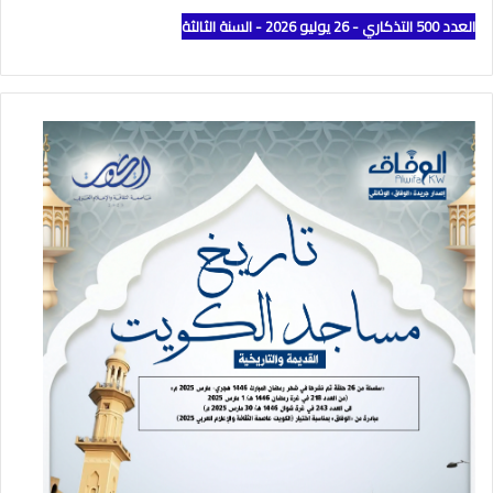
العدد 500 التذكاري - 26 يوليو 2026 - السنة الثالثة