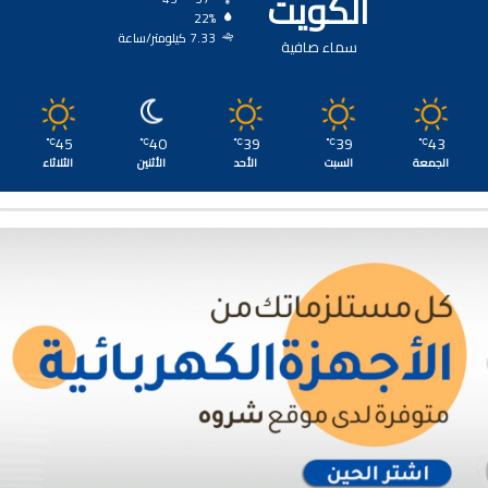
الكويت
22%
7.33 كيلومتر/ساعة
سماء صافية
45
40
39
39
43
℃
℃
℃
℃
℃
الجمعة
السبت
الأحد
الأثنين
الثلاثاء