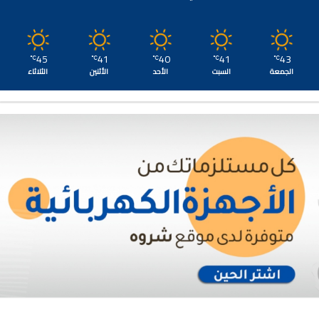
45
41
40
41
43
℃
℃
℃
℃
℃
الجمعة
السبت
الأحد
الأثنين
الثلاثاء