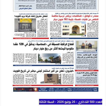
العدد 500 التذكاري - 26 يوليو 2026 - السنة الثالثة