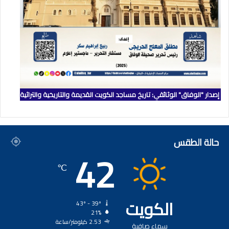
إصدار "الوفاق" الوثائقي: تاريخ مساجد الكويت القديمة والتاريخية والتراثية
حالة الطقس
42
℃
الكويت
43º - 39º
21%
2.53 كيلومتر/ساعة
سماء صافية