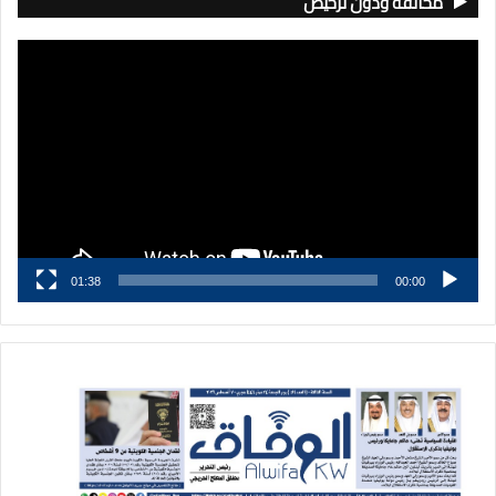
مخالفة ودون ترخيص
مشغل
الفيديو
01:38
00:00