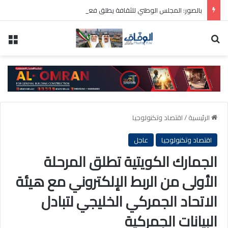
بالصور: المجلس الوطني للثقافة يطلق فعاليات «نادي المبدعين» للأطفال ضمن مهرجان «صيفي ثقافي 18»
بحث عن
الق
الرئيسية
/
اقتصاد وتكنولوجيا
اقتصاد وتكنولوجيا
عاجل
الجمارك الكويتية تطلق المرحلة
الأولى من الربط الإلكتروني مع هيئة
الاتحاد الجمركي الخليجي لتبادل
البيانات الجمركية