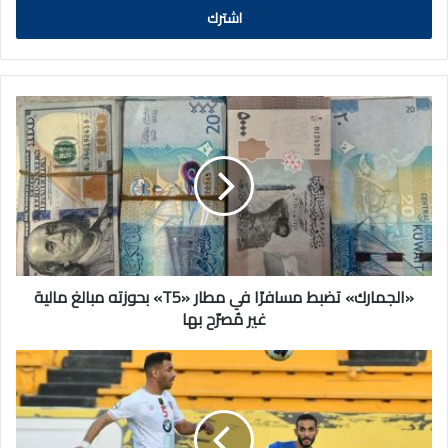
«الجمارك»
تضبط
مسافرًا
في
مطار
«T5»
بحوزته
مبالغ
مالية
غير
«الجمارك» تضبط مسافرًا في مطار «T5» بحوزته مبالغ مالية
مُصرّح
غير مُصرّح بها
بها
«الكويت»
يفوز
على
«التضامن»
«7