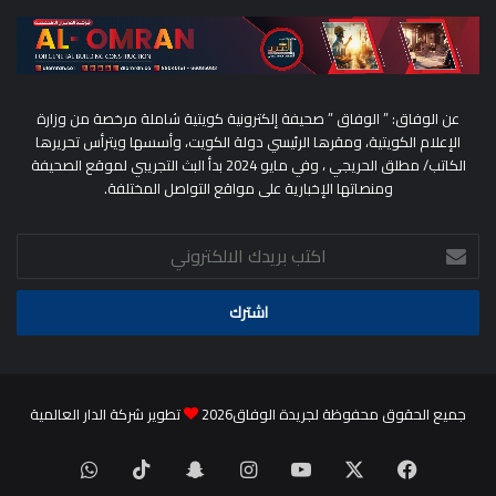
عن الوفاق: ” الوفاق ” صحيفة إلكترونية كويتية شاملة مرخصة من وزارة
الإعلام الكويتية، ومقرها الرئيسي دولة الكويت، وأسسها ويترأس تحريرها
الكاتب/ مطلق الحريجي ، وفي مايو 2024 بدأ البث التجريبي لموقع الصحيفة
ومنصاتها الإخبارية على مواقع التواصل المختلفة.
اكتب
بريدك
الالكتروني
جميع الحقوق محفوظة لجريدة الوفاق2026
تطوير شركة الدار العالمية
‫X
فيسبوك
‫YouTube
انستقرام
سناب
‫TikTok
واتساب