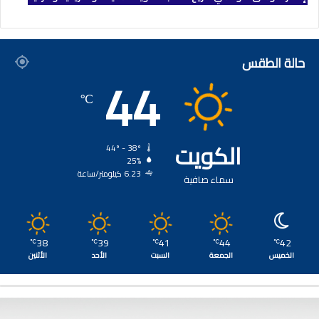
حالة الطقس
44
℃
الكويت
44º - 38º
25%
6.23 كيلومتر/ساعة
سماء صافية
38
39
41
44
42
℃
℃
℃
℃
℃
الخميس
الجمعة
السبت
الأحد
الأثنين