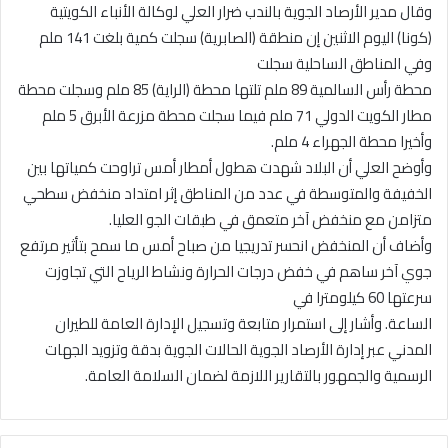
وقال مدير الأرصاد الجوية بالندب ضرار العلي لوكالة الأنباء الكويتية
(كونا) اليوم الاثنين إن منطقة (الصابرية) سجلت كمية بلغت 141 ملم
وفي المناطق الساحلية سجلت
محطة رأس السالمية 89 ملم تلتها محطة (الراية) 85 ملم وسجلت محطة
مطار الكويت الدولي 71 ملم فيما سجلت محطة مزرعة الأبرق 5 ملم
وأخيرا محطة الجهراء 4 ملم.
وأوضح العلي أن البلاد شهدت هطول أمطار أمس تراوحت كمياتها بين
الخفيفة والمتوسطة في عدد من المناطق إثر امتداد منخفض سطحي
متزامن مع منخفض آخر متعمق في طبقات الجو العليا.
وأضاف أن المنخفض انحسر تدريجيا من صباح أمس ما سمح بتأثير مرتفع
جوي آخر ساهم في خفض درجات الحرارة ونشاط الرياح التي تجاوزت
سرعتها 60 كيلومترا في
الساعة. وأشار إلى استمرار متابعة وتسجيل الإدارة العامة للطيران
المدني عبر إدارة الأرصاد الجوية الحالات الجوية بدقة وتزويد الجهات
الرسمية والجمهور بالتقارير اللازمة لضمان السلامة العامة.