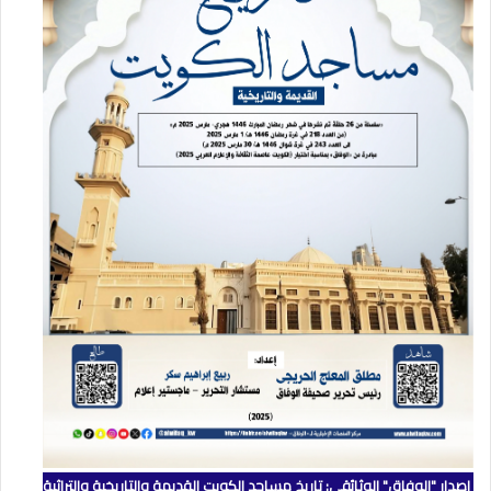
إصدار "الوفاق" الوثائقي: تاريخ مساجد الكويت القديمة والتاريخية والتراثية