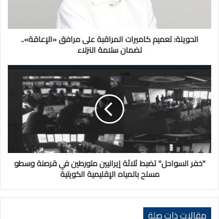
«الإعاقة»..
لضمان
سلامة
النزلاء
الحويلة: تعميم كاميرات المراقبة على مرافق «الإعاقة»..
لضمان سلامة النزلاء
"خفر
السواحل"
تضبط
ثلاثة
إيرانيين
متورطين
في
قرصنة
وسطو
مسلح
"خفر السواحل" تضبط ثلاثة إيرانيين متورطين في قرصنة وسطو
بالمياه
مسلح بالمياه الإقليمية الكويتية
الإقليمية
الكويتية
مقالات ذات صلة