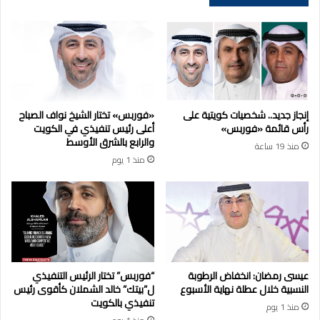
إنجاز جديد.. شخصيات كويتية على
«فوربس» تختار الشيخ نواف الصباح
رأس قائمة «فوربس»
أعلى رئيس تنفيذي في الكويت
والرابع بالشرق الأوسط
منذ 19 ساعة
منذ 1 يوم
عيسى رمضان: انخفاض الرطوبة
“فوربس” تختار الرئيس التنفيذي
النسبية خلال عطلة نهاية الأسبوع
ل”بيتك” خالد الشملان كأقوى رئيس
تنفيذي بالكويت
منذ 1 يوم