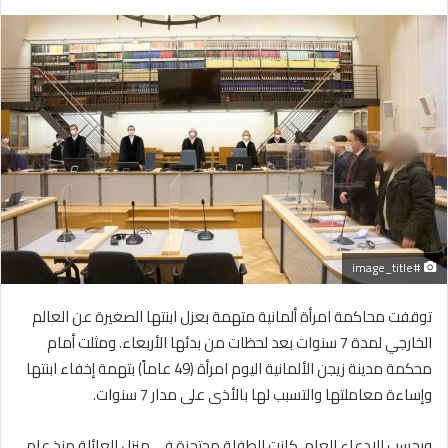
بريدا
إلكترونيا
#image_title
توقفت محاكمة امرأة ألمانية متهمة بعزل ابنتها الصغيرة عن العالم
الخارجي لمدة 7 سنوات بعد لحظات من بدئها الأربعاء. ومثلت أمام
محكمة مدينة زيجن الألمانية اليوم امرأة (49 عاماً) بتهمة إخفاء ابنتها
وإساءة معاملتها والتسبب لها بالأذى على مدار 7 سنوات.
وبحسب الادعاء العام، كانت الطفلة محتجزة في منزل العائلة منذ عام