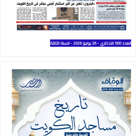
العدد 500 التذكاري - 26 يوليو 2026 - السنة الثالثة