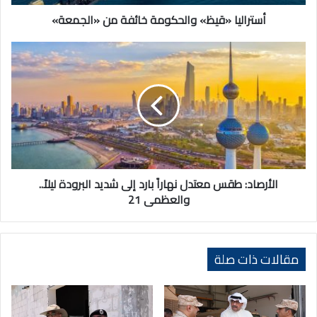
أستراليا «قيظ» والحكومة خائفة من «الجمعة»
الأرصاد:
طقس
معتدل
نهاراً
بارد
إلى
شديد
البرودة
ليلاً..
والعظمى
الأرصاد: طقس معتدل نهاراً بارد إلى شديد البرودة ليلاً..
21
والعظمى 21
مقالات ذات صلة