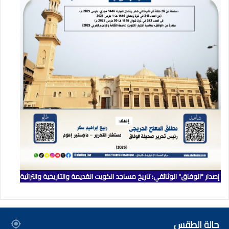
إصدار "الوفاق" الوثائقي: تاريخ مساجد الكويت القديمة والتاريخية والتراثية
حالة الطقس