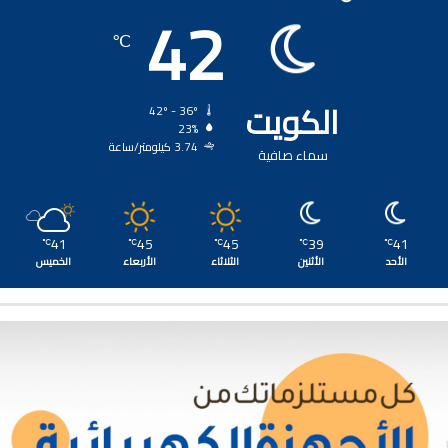
42
℃
الكويت
42º - 36º
23%
3.74 كيلومتر/ساعة
سماء صافية
41
45
45
39
41
℃
℃
℃
℃
℃
الأحد
الأثنين
الثلاثاء
الأربعاء
الخميس