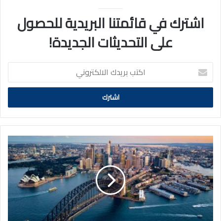
اشترك في قائمتنا البريدية للحصول
على التحديثات الجديدة!
اكتب
بريدك
الالكتروني
أستراليا
«قيظ»
والحكومة
خائفة
من
«الجمعة»