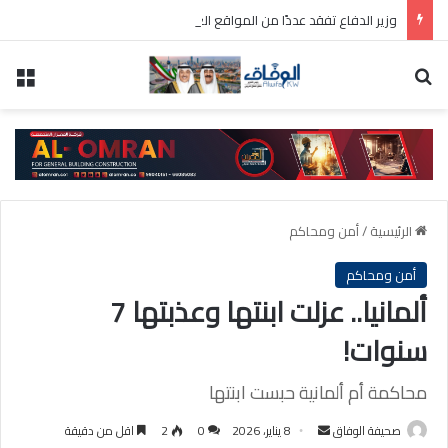
وزير الدفاع تفقد عددًا من المواقع العسكرية واطلع على سير العمل ومستوى الجاهزية
بحث عن
الق
الرئيسية
/
أمن ومحاكم
أمن ومحاكم
ألمانيا.. عزلت ابنتها وعذبتها 7
سنوات!
محاكمة أم ألمانية حبست ابنتها
أرسل
صحيفة الوفاق
8 يناير، 2026
0
2
اقل من دقيقة