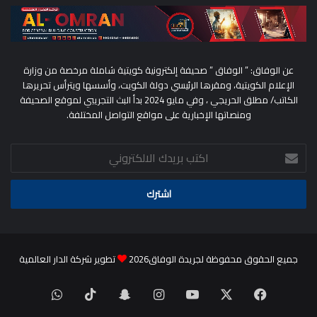
عن الوفاق: ” الوفاق ” صحيفة إلكترونية كويتية شاملة مرخصة من وزارة
الإعلام الكويتية، ومقرها الرئيسي دولة الكويت، وأسسها ويترأس تحريرها
الكاتب/ مطلق الحريجي ، وفي مايو 2024 بدأ البث التجريبي لموقع الصحيفة
ومنصاتها الإخبارية على مواقع التواصل المختلفة.
اكتب
بريدك
الالكتروني
جميع الحقوق محفوظة لجريدة الوفاق2026
تطوير شركة الدار العالمية
‫X
فيسبوك
‫YouTube
انستقرام
سناب
‫TikTok
واتساب