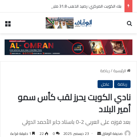
بنك الكويت المركزي: رصيد الذهب 31.8 مليون دينار والودائع بالعملة الأجنبية 9 مليارات دينار
بحث عن
الق
الرئيسية
/
رياضة
رياضة
عاجل
نادي الكويت يحرز لقب كأس سمو
أمير البلاد
بعد فوزه على العربي 2-0 باستاد جابر الأحمد الدولي
أرسل
صحيفة الوفاق
23 ديسمبر، 2025
0
22
1 دقيقة قراءة