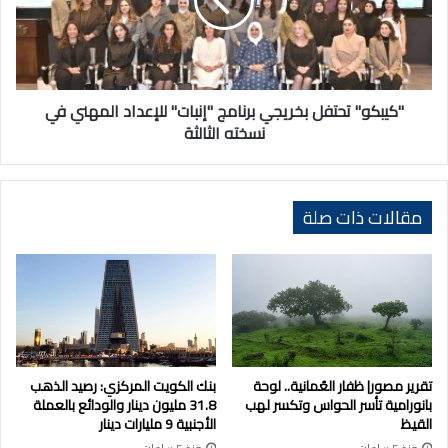
"إنبات"
للإعداد
المهني
في
نسخته
الثالثة
"كيبكو" تحتفل بخريجي برنامج "إنبات" للإعداد المهني في
نسخته الثالثة
مقالات ذات صلة
تقرير مصور| ظفار العُمانية.. لوحة
بنك الكويت المركزي: رصيد الذهب
بانورامية تأسر الحواس وتكسر لهب
31.8 مليون دينار والودائع بالعملة
القيظ
الأجنبية 9 مليارات دينار