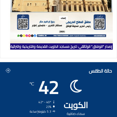
إصدار "الوفاق" الوثائقي: تاريخ مساجد الكويت القديمة والتاريخية والتراثية
حالة الطقس
42
℃
الكويت
42º - 40º
23%
5.3 كيلومتر/ساعة
سماء صافية