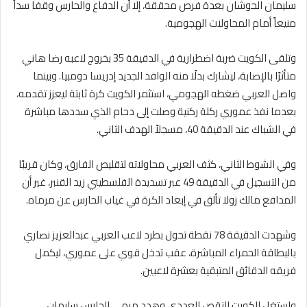
سليمان الحوشان بعدة فرص محققة، إلا أن الدفاع والحارس وقفا سداً
منيعاً أمام المحاولات الهجومية.
وتلقى الكويت ضربة اضطرارية في الدقيقة 35 بخروج لاعبه رضا هاني
متأثرًا بالإصابة، ليشارك بدلًا منه الوافد الجديد إدريسا دومبيا. وبينما
واصل العربي ضغطه الهجومي، استثمر الكويت كرة ثابتة ليعزز تقدمه،
بعدما نفذ عموري ركلة ركنية وصلت إلى دحام الذي سددها مباشرة
في الشباك عند الدقيقة 40، مسجلاً الهدف الثاني.
وفي الشوط الثاني، كثف العربي محاولاته لتقليص الفارق، وكان قريبًا
من التسجيل في الدقيقة 49 عبر تسديدة الفلسطيني زيد القنبر، غير أن
المدافع مالك زولا تألق في إبعاد الكرة في غياب الحارس عن مرماه.
وشهدت الدقيقة 78 نقطة تحول بطرد لاعب العربي عبدالعزيز نصاري
بالبطاقة الحمراء المباشرة، عقب تدخل قوي على عموري، ليكمل
فريقه الدقائق المتبقية بعشرة لاعبين.
واستغل الكويت النقص العددي وهدد مرمى الحارس سليمان