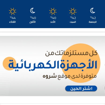
44
40
40
42
42
℃
℃
℃
℃
℃
الجمعة
السبت
الأحد
الأثنين
الثلاثاء