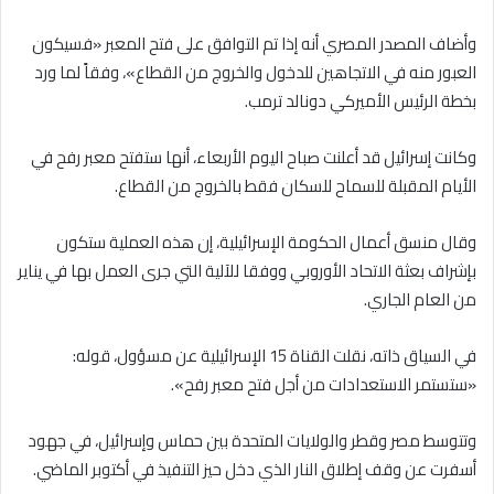
وأضاف المصدر المصري أنه إذا تم التوافق على فتح المعبر «فسيكون
العبور منه في الاتجاهين للدخول والخروج من القطاع»، وفقاً لما ورد
بخطة الرئيس الأميركي دونالد ترمب.
وكانت إسرائيل قد أعلنت صباح اليوم الأربعاء، أنها ستفتح معبر رفح في
الأيام المقبلة للسماح للسكان فقط بالخروج من القطاع.
وقال منسق أعمال الحكومة الإسرائيلية، إن هذه العملية ستكون
بإشراف بعثة الاتحاد الأوروبي ووفقا للآلية التي جرى العمل بها في يناير
من العام الجاري.
في السياق ذاته، نقلت القناة 15 الإسرائيلية عن مسؤول، قوله:
«ستستمر الاستعدادات من أجل فتح معبر رفح».
وتتوسط مصر وقطر والولايات المتحدة بين حماس وإسرائيل، في جهود
أسفرت عن وقف إطلاق النار الذي دخل حيز التنفيذ في أكتوبر الماضي.