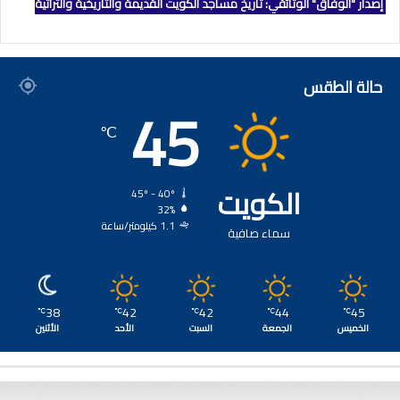
إصدار "الوفاق" الوثائقي: تاريخ مساجد الكويت القديمة والتاريخية والتراثية
حالة الطقس
45
℃
الكويت
45º - 40º
32%
1.1 كيلومتر/ساعة
سماء صافية
38
42
42
44
45
℃
℃
℃
℃
℃
الخميس
الجمعة
السبت
الأحد
الأثنين