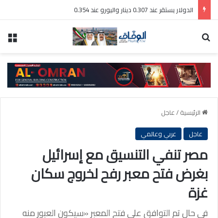
الدولار يستقر عند 0.307 دينار واليورو عند 0.354
بحث عن
الق
الرئيسية
/
عاجل
عاجل
عربي وعالمي
مصر تنفي التنسيق مع إسرائيل
بغرض فتح معبر رفح لخروج سكان
غزة
في حال تم التوافق على فتح المعبر «سيكون العبور منه