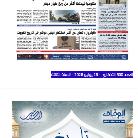
العدد 500 التذكاري - 26 يوليو 2026 - السنة الثالثة