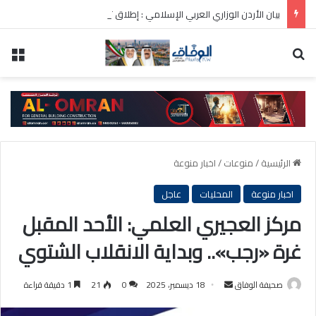
بيان الأردن الوزاري العربي الإسلامي : إطلاق تحرك لحشد موقف دولي لاحترام الوضع التاريخي بالقدس
بحث عن
الق
الرئيسية
/
منوعات
/
اخبار منوعة
اخبار منوعة
المحليات
عاجل
مركز العجيري العلمي: الأحد المقبل
غرة «رجب».. وبداية الانقلاب الشتوي
أرسل
صحيفة الوفاق
18 ديسمبر، 2025
0
21
1 دقيقة قراءة
بريدا