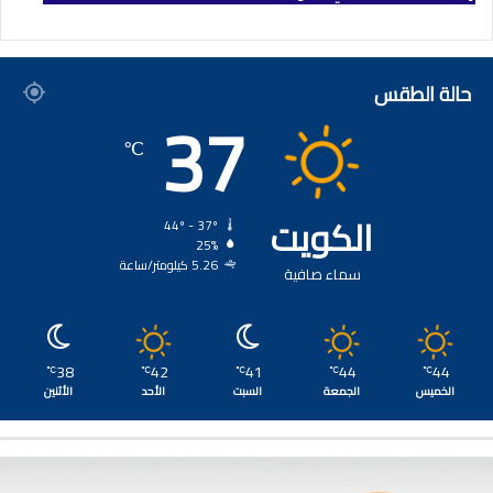
حالة الطقس
37
℃
الكويت
44º - 37º
25%
5.26 كيلومتر/ساعة
سماء صافية
38
42
41
44
44
℃
℃
℃
℃
℃
الخميس
الجمعة
السبت
الأحد
الأثنين