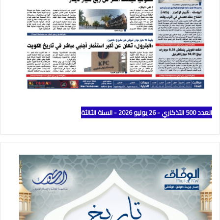
العدد 500 التذكاري - 26 يوليو 2026 - السنة الثالثة