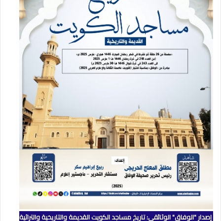
إصدار "الوفاق" الوثائقي: تاريخ مساجد الكويت القديمة والتاريخية والتراثية