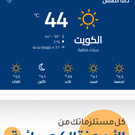
حالة الطقس
44
℃
الكويت
44º - 39º
21%
4.51 كيلومتر/ساعة
سماء صافية
45
41
39
41
43
℃
℃
℃
℃
℃
الجمعة
السبت
الأحد
الأثنين
الثلاثاء