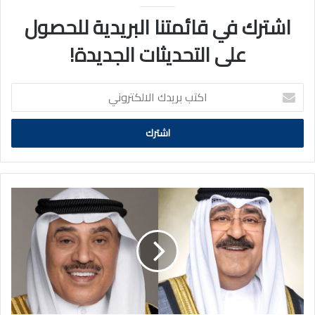
اشترك في قائمتنا البريدية للحصول
على التحديثات الجديدة!
اكتب
بريدك
الالكتروني
سمو
أمير
البلاد
يشمل
برعايته
وبحضور
سمو
ولي
العهد