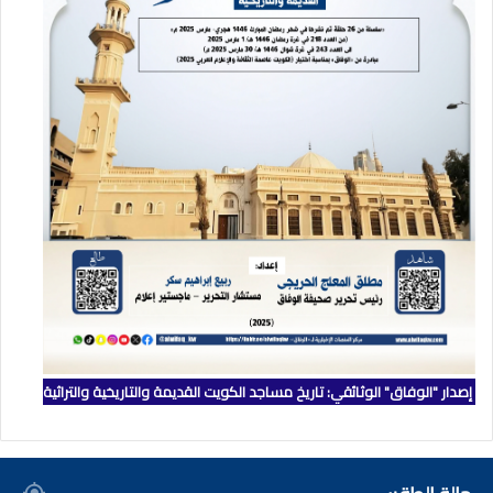
إصدار "الوفاق" الوثائقي: تاريخ مساجد الكويت القديمة والتاريخية والتراثية