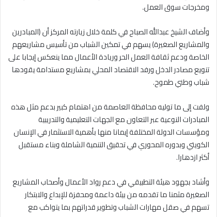
ومخرجات سوق العمل.
وأضاف الشيخ عبدالله الصباح في كلمة خلال زيارته المركز أن (المبادرين
والمشاريع الصغيرة) يسهم في تمكين الشباب من تأسيس مشاريعهم
الخاصة ودعم ثقافة العمل الحر وريادة الأعمال مما ينعكس إيجابا على
تنويع مصادر الدخل ورفد الاقتصاد المحلي بمشاريع مستدامة يقودها
شباب وطني طموح.
ولفت إلى ما توليه محافظة العاصمة من اهتمام كبير بدعم مثل هذه
المبادرات النوعية عبر التعاون مع الجهات التعليمية والتدريبية
ومؤسسات الدولة المختلفة إيمانا منها بأهمية الاستثمار في الإنسان
الكويتي وبدوره المحوري في تحقيق التنمية الشاملة وبناء مستقبل
أكثر ازدهارا.
وأشاد بجهود هيئة التطبيقي في دعم رواد الأعمال وأصحاب المشاريع
الصغيرة مثمنا ما تقدمه من بيئة داعمة ومحفزة للإبداع والابتكار
تسهم في صقل مهارات الشباب وتطوير قدراتهم بما يتواكب مع