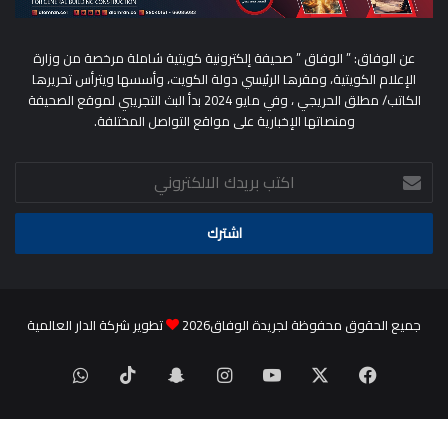
عن الوفاق: ” الوفاق ” صحيفة إلكترونية كويتية شاملة مرخصة من وزارة
الإعلام الكويتية، ومقرها الرئيسي دولة الكويت، وأسسها ويترأس تحريرها
الكاتب/ مطلق الحريجي ، وفي مايو 2024 بدأ البث التجريبي لموقع الصحيفة
ومنصاتها الإخبارية على مواقع التواصل المختلفة.
اكتب
بريدك
الالكتروني
جميع الحقوق محفوظة لجريدة الوفاق2026
تطوير شركة الدار العالمية
‫X
فيسبوك
‫YouTube
انستقرام
سناب
‫TikTok
واتساب
تشات