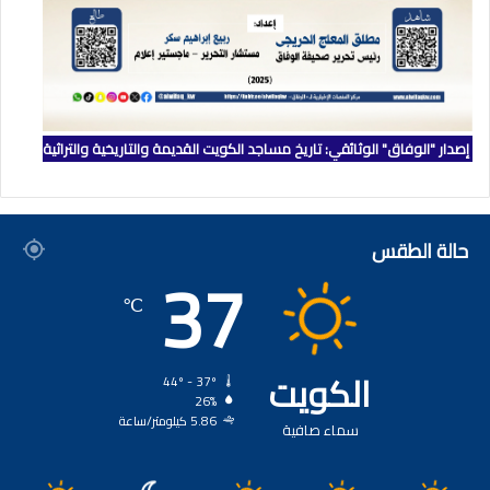
إصدار "الوفاق" الوثائقي: تاريخ مساجد الكويت القديمة والتاريخية والتراثية
حالة الطقس
37
℃
الكويت
44º - 37º
26%
5.86 كيلومتر/ساعة
سماء صافية