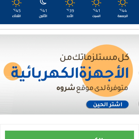
45
41
39
41
44
℃
℃
℃
℃
℃
الجمعة
السبت
الأحد
الأثنين
الثلاثاء