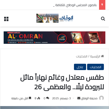
بالصور: المجلس الوطني للثقافة يطلق فعاليات «نادي المبدعين» للأطفال ضمن مهرجان «صيفي ثقافي 18»
بحث عن
الق
الرئيسية
/
المحليات
المحليات
عاجل
طقس معتدل وغائم نهاراً مائل
للبرودة ليلًا.. والعظمى 26
أرسل
صحيفة الوفاق
3 ديسمبر، 2025
0
8
اقل من دقيقة
بريدا