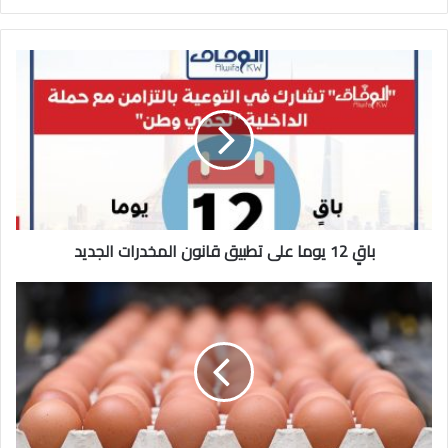
باقٍ
12
يوما
على
تطبيق
قانون
المخدرات
الجديد
باقٍ 12 يوما على تطبيق قانون المخدرات الجديد
5
إجراءات
من
«التجارة»
في
أزمة
البيض