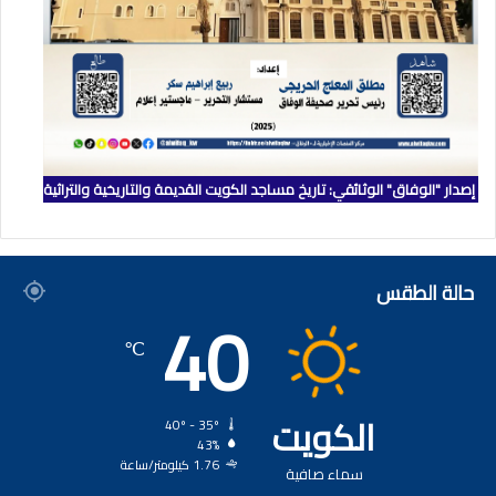
إصدار "الوفاق" الوثائقي: تاريخ مساجد الكويت القديمة والتاريخية والتراثية
حالة الطقس
40
℃
الكويت
40º - 35º
43%
1.76 كيلومتر/ساعة
سماء صافية