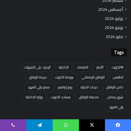
سبتمبر 2024
أغسطس 2024
يوليو 2024
يونيو 2024
مايو 2024
Tags
#الكويت
الأمير
الاقتصاد
الداخلية
الردود على الشبهات
الطقس
الوفاق الرمضاني
بورصة الكويت
جريدة الوفاق
خاص الوفاق
درجات الحرارة
ربيع إبراهيم
سمو ولي العهد
شهر رمضان
صحيفة الوفاق
مساجد الكويت
وزارة الداخلية
ولي العهد
يسبوك
‫X
واتساب
تيلقرام
ڤايبر