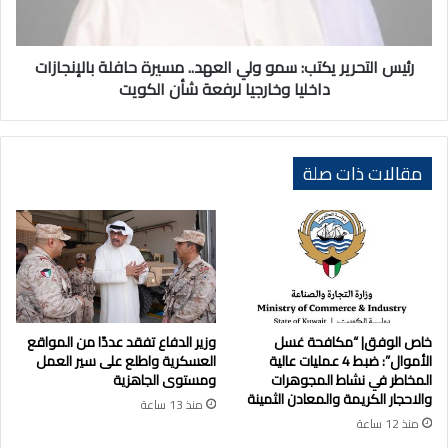
مسيرة
حافلة
بالإنجازات
داخليا
رئيس التحرير يكتب: سمو ولي العهد.. مسيرة حافلة بالإنجازات
وخارجيا
داخليا وخارجيا لرفعة شأن الكويت
لرفعة
شأن
الكويت
مقالات ذات صلة
خاص الوفق| “مكافحة غسل
وزير الدفاع تفقد عددًا من المواقع
الأموال”: ضبط 4 عمليات عالية
العسكرية واطلع على سير العمل
المخاطر في نشاط المجوهرات
ومستوى الجاهزية
والاحجار الكريمة والمعادن الثمينة
منذ 13 ساعة
منذ 12 ساعة