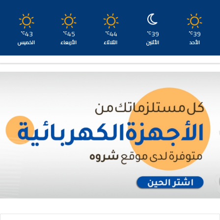
43
45
44
39
39
℃
℃
℃
℃
℃
الأحد
الأثنين
الثلاثاء
الأربعاء
الخميس