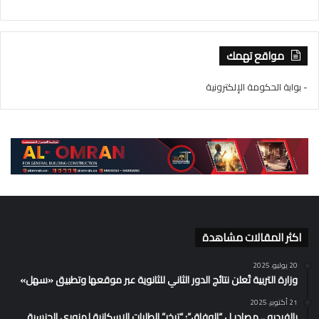
مواقع تهمك
- بوابة الحكومة الإلكترونية
اكثر المقالات مشاهدة
20 يوليو، 2025
وزارة التربية تُعلن نتائج الدور الثاني للثانوية عبر موقعها وتطبيق «سهل»
21 أكتوبر، 2025
بالفيديو .. مصادر ل “الوفاق”: “تبخر” الطلبات الإسكانية لمزوري الجنسية