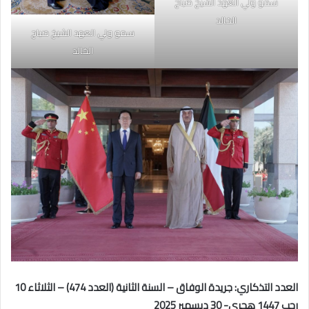
سمو ولي العهد الشيخ صباح
الخالد
سمو ولي العهد الشيخ صباح
الخالد
العدد التذكاري: جريدة الوفاق – السنة الثانية (العدد 474) – الثلاثاء 10
رجب 1447 هجري- 30 ديسمبر 2025