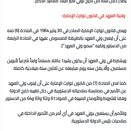
يصدر خلال سنه من تاريخ تولي أمير البلاد مقاليد الحكم .
ولاية العهد في قانون توارث الإمارة :
وينص قانون توارث الإمارة الصادر في 30 يناير 1964 في المادة (6) منه
على أن (يعين ولي العهد بالطريقة المنصوص عليها في المادة الرابعة
من الدستور ولقبه “سمو ولي العهد”).
ويشترط في ولي العهد أن يكون رشيدا عاقلا مسلماً وابناً شرعياً لأبوين
مسلمين، وألا يقل سنه يوم مبايعته عن ثلاثين سنة ميلادية كاملة.
كما تنص المادة (7) من قانون توارث الإمارة على أن (ينوب ولي العهد
عن الأمير في ممارسة صلاحياته الدستورية في حال تغيبه خارج الدولة
وفقا للشروط والأوضاع المبينة في المواد61 و62 و63 و64 من الدستور.
وللأمير أن يستعين بولي العهد في أي أمر من الأمور الداخلة في
صلاحيات رئيس الدولة الدستورية.