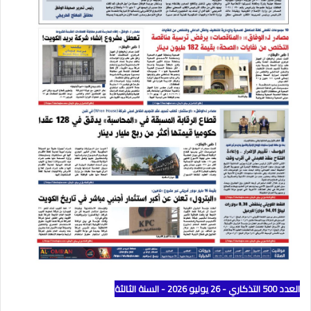
العدد 500 التذكاري - 26 يوليو 2026 - السنة الثالثة