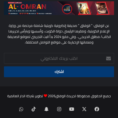
عن الوفاق: ” الوفاق ” صحيفة إلكترونية كويتية شاملة مرخصة من وزارة
الإعلام الكويتية، ومقرها الرئيسي دولة الكويت، وأسسها ويترأس تحريرها
الكاتب/ مطلق الحريجي ، وفي مايو 2024 بدأ البث التجريبي لموقع الصحيفة
ومنصاتها الإخبارية على مواقع التواصل المختلفة.
اكتب
بريدك
الالكتروني
جميع الحقوق محفوظة لجريدة الوفاق2026
تطوير شركة الدار العالمية
‫X
فيسبوك
‫YouTube
انستقرام
سناب
‫TikTok
واتساب