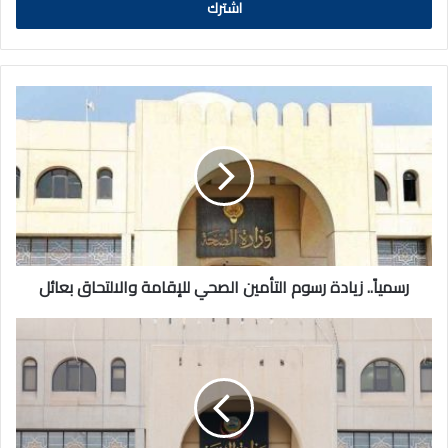
رسمياً..
زيادة
رسوم
التأمين
الصحي
للإقامة
والالتحاق
بعائل
رسمياً.. زيادة رسوم التأمين الصحي للإقامة والالتحاق بعائل
وزير
الصحة
يصدر
قراراً
يجيز
للمرضى