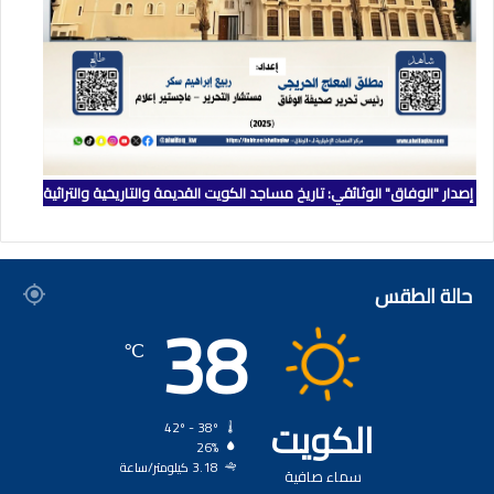
إصدار "الوفاق" الوثائقي: تاريخ مساجد الكويت القديمة والتاريخية والتراثية
حالة الطقس
38
℃
الكويت
42º - 38º
26%
3.18 كيلومتر/ساعة
سماء صافية