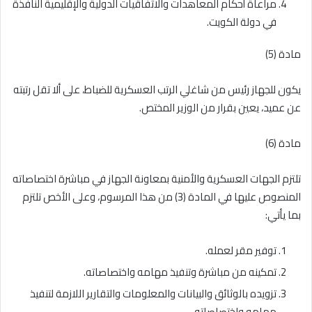
مراعاة أحكام المعاهدات والاتفاقيات الدولية والإقليمية النافذة
في دولة الكويت.
مادة (5)
يكون للجهاز رئيس من شاغلي الرتب العسكرية للضباط، على ألا تقل رتبته
عن عميد، يعين بقرار من الوزير المختص.
مادة (6)
تلتزم الجهات العسكرية والأمنية بمعاونة الجهاز في مباشرة اختصاصاته
المنصوص عليها في المادة (3) من هذا المرسوم، وعلى الأخص تلتزم
بما يأتي:
توفير مقر لعمله.
تمكينه من مباشرة وتنفيذ مهامه واختصاصاته.
تزويده بالوثائق والبيانات والمعلومات والتقارير اللازمة لتنفيذ
مهامه واختصاصاته.