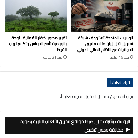
الولايات المتحدة تستهدف شبكة
تقرير مصور| ظفار العُمانية.. لوحة
تسهل نقل ايران مئات ملايين
بانورامية تأسر الحواس وتكسر لهب
الدولارات عبر النظام المالي الدولي
القيظ
منذ 16 ساعة
منذ 21 ساعة
اترك تعليقاً
يجب أنت تكون
مسجل الدخول
لتضيف تعليقاً.
اليوسف يشرف على ضبط مواقع لتخزين الألعاب النارية بصورة
مخالفة ودون ترخيص