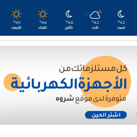
45
44
40
42
42
℃
℃
℃
℃
℃
السبت
الأحد
الأثنين
الثلاثاء
الأربعاء