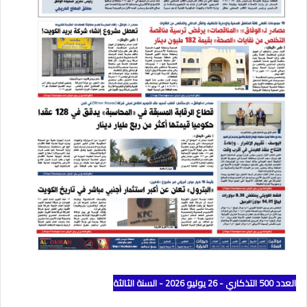
العدد 500 التذكاري - 26 يوليو 2026 - السنة الثالثة