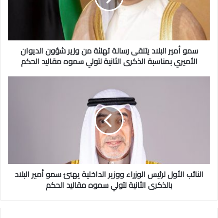
تهنئة
من
وزير
شؤون
الديوان
سمو أمير البلاد يتلقى رسالة تهنئة من وزير شؤون الديوان
الأميري
الأميري بمناسبة الذكرى الثانية لتولي سموه مقاليد الحكم
بمناسبة
الذكرى
النائب
الثانية
الأول
لتولي
لرئيس
سموه
الوزراء
مقاليد
ووزير
الحكم
الداخلية
يهنئ
سمو
أمير
البلاد
النائب الأول لرئيس الوزراء ووزير الداخلية يهنئ سمو أمير البلاد
بالذكرى
بالذكرى الثانية لتولي سموه مقاليد الحكم
الثانية
لتولي
سموه