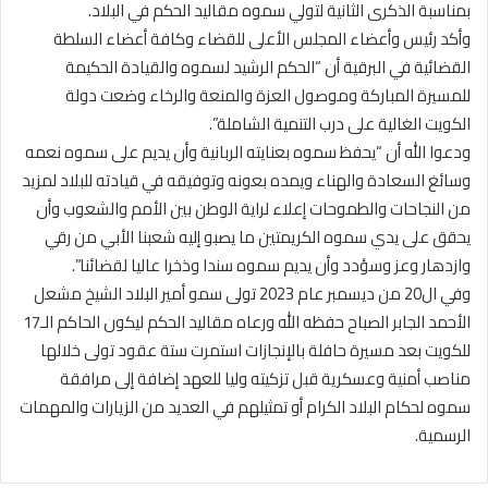
بمناسبة الذكرى الثانية لتولي سموه مقاليد الحكم في البلاد.
وأكد رئيس وأعضاء المجلس الأعلى للقضاء وكافة أعضاء السلطة
القضائية في البرقية أن “الحكم الرشيد لسموه والقيادة الحكيمة
للمسيرة المباركة وموصول العزة والمنعة والرخاء وضعت دولة
الكويت الغالية على درب التنمية الشاملة”.
ودعوا الله أن “يحفظ سموه بعنايته الربانية وأن يديم على سموه نعمه
وسائغ السعادة والهناء ويمده بعونه وتوفيقه في قيادته للبلاد لمزيد
من النجاحات والطموحات إعلاء لراية الوطن بين الأمم والشعوب وأن
يحقق على يدي سموه الكريمتين ما يصبو إليه شعبنا الأبي من رقي
وازدهار وعز وسؤدد وأن يديم سموه سندا وذخرا عاليا لقضائنا”.
وفي ال20 من ديسمبر عام 2023 تولى سمو أمير البلاد الشيخ مشعل
الأحمد الجابر الصباح حفظه الله ورعاه مقاليد الحكم ليكون الحاكم الـ17
للكويت بعد مسيرة حافلة بالإنجازات استمرت ستة عقود تولى خلالها
مناصب أمنية وعسكرية قبل تزكيته وليا للعهد إضافة إلى مرافقة
سموه لحكام البلاد الكرام أو تمثيلهم في العديد من الزيارات والمهمات
الرسمية.