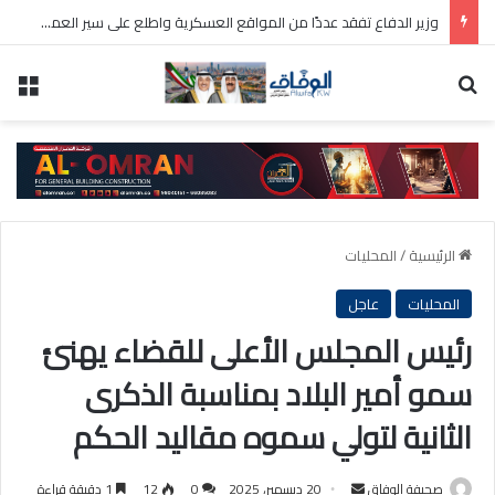
تقرير مركز الشال : معدل سعر برميل النفط الكويتي لشهر يوليو 81.9 دولار أمريكي
بحث عن
الق
الرئيسية
/
المحليات
المحليات
عاجل
رئيس المجلس الأعلى للقضاء يهنئ
سمو أمير البلاد بمناسبة الذكرى
الثانية لتولي سموه مقاليد الحكم
أرسل
صحيفة الوفاق
20 ديسمبر، 2025
0
12
1 دقيقة قراءة