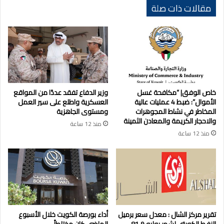
مقاليد
مقالات ذات صلة
الحكم
خاص الوفق| “مكافحة غسل
وزير الدفاع تفقد عددًا من المواقع
الأموال”: ضبط 4 عمليات عالية
العسكرية واطلع على سير العمل
المخاطر في نشاط المجوهرات
ومستوى الجاهزية
والاحجار الكريمة والمعادن الثمينة
منذ 12 ساعة
منذ 12 ساعة
تقرير مركز الشال : معدل سعر برميل
أداء بورصة الكويت خلال الأسبوع
النفط الكويتي لشهر يوليو 81.9
الماضي كان مختلطاً