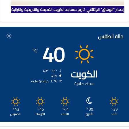
إصدار "الوفاق" الوثائقي: تاريخ مساجد الكويت القديمة والتاريخية والتراثية
حالة الطقس
40
℃
الكويت
40º - 35º
43%
1.76 كيلومتر/ساعة
سماء صافية
43
45
44
39
39
℃
℃
℃
℃
℃
الأحد
الأثنين
الثلاثاء
الأربعاء
الخميس