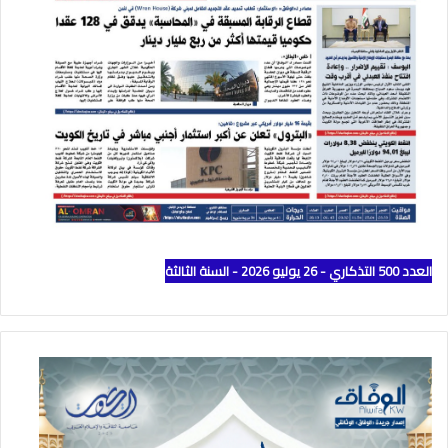
العدد 500 التذكاري - 26 يوليو 2026 - السنة الثالثة