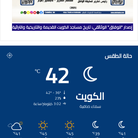
إصدار "الوفاق" الوثائقي: تاريخ مساجد الكويت القديمة والتاريخية والتراثية
حالة الطقس
42
℃
الكويت
42º - 36º
23%
3.02 كيلومتر/ساعة
سماء صافية
41
45
45
39
41
℃
℃
℃
℃
℃