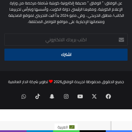
عن الوفاق: ” الوفاق ” صحيفة إلكترونية كويتية شاملة مرخصة من وزارة
الإعلام الكويتية، ومقرها الرئيسي دولة الكويت، وأسسها ويترأس تحريرها
الكاتب/ مطلق الحريجي ، وفي مايو 2024 بدأ البث التجريبي لموقع الصحيفة
ومنصاتها الإخبارية على مواقع التواصل المختلفة.
اكتب
بريدك
الالكتروني
جميع الحقوق محفوظة لجريدة الوفاق2026
تطوير شركة الدار العالمية
‫X
فيسبوك
‫YouTube
انستقرام
سناب
‫TikTok
واتساب
تشات
العربية