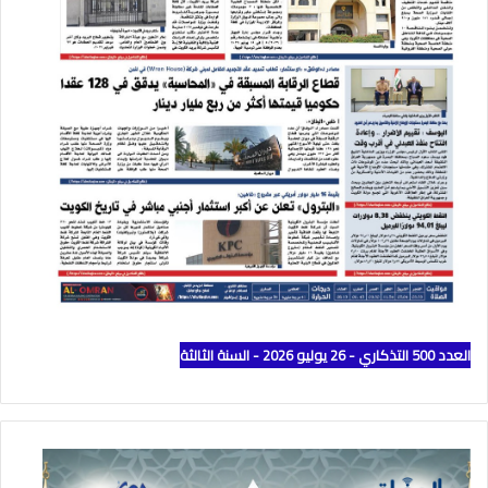
العدد 500 التذكاري - 26 يوليو 2026 - السنة الثالثة