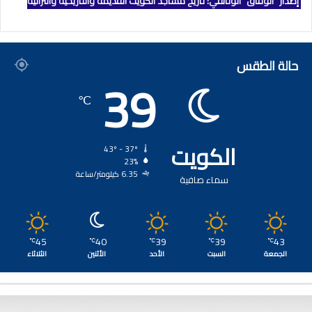
إصدار "الوفاق" الوثائقي: تاريخ مساجد الكويت القديمة والتاريخية والتراثية
حالة الطقس
39
℃
الكويت
43º - 37º
23%
6.35 كيلومتر/ساعة
سماء صافية
45
40
39
39
43
℃
℃
℃
℃
℃
الجمعة
السبت
الأحد
الأثنين
الثلاثاء