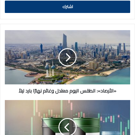
الالكتروني
«الأرصاد»:
الطقس
اليوم
معتدل
وغائم
نهارًا
بارد
ليلاً
«الأرصاد»: الطقس اليوم معتدل وغائم نهارًا بارد ليلاً
النفط
الكويتي
يرتفع
88
سنتًا
ليبلغ