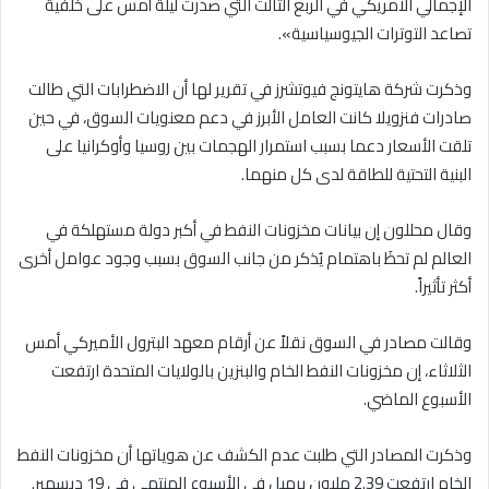
الإجمالي الأمريكي في الربع الثالث التي صدرت ليلة أمس على خلفية
تصاعد التوترات الجيوسياسية».
وذكرت شركة هايتونج فيوتشرز في تقرير لها أن الاضطرابات التي طالت
صادرات فنزويلا كانت العامل الأبرز في دعم معنويات السوق، في حين
تلقت الأسعار دعما بسبب استمرار الهجمات بين روسيا وأوكرانيا على
البنية التحتية للطاقة لدى كل منهما.
وقال محللون إن بيانات مخزونات النفط في أكبر دولة مستهلكة في
العالم لم تحظَ باهتمام يُذكر من جانب السوق بسبب وجود عوامل أخرى
أكثر تأثيراً.
وقالت مصادر في السوق نقلاً عن أرقام معهد البترول الأميركي أمس
الثلاثاء، إن مخزونات النفط الخام والبنزين بالولايات المتحدة ارتفعت
الأسبوع الماضي.
وذكرت المصادر التي طلبت عدم الكشف عن هوياتها أن مخزونات النفط
الخام ارتفعت 2.39 مليون برميل في الأسبوع المنتهي في 19 ديسمبر.