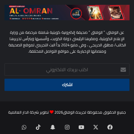
عن الوفاق: ” الوفاق ” صحيفة إلكترونية كويتية شاملة مرخصة من وزارة
الإعلام الكويتية، ومقرها الرئيسي دولة الكويت، وأسسها ويترأس تحريرها
الكاتب/ مطلق الحريجي ، وفي مايو 2024 بدأ البث التجريبي لموقع الصحيفة
ومنصاتها الإخبارية على مواقع التواصل المختلفة.
اكتب
بريدك
الالكتروني
جميع الحقوق محفوظة لجريدة الوفاق2026
تطوير شركة الدار العالمية
‫X
فيسبوك
‫YouTube
انستقرام
سناب
‫TikTok
واتساب