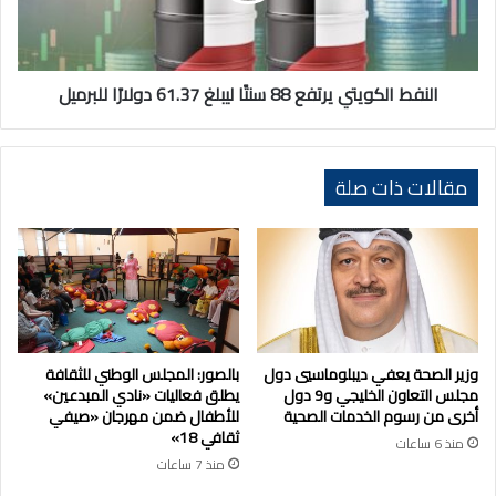
61.37
دولارًا
للبرميل
النفط الكويتي يرتفع 88 سنتًا ليبلغ 61.37 دولارًا للبرميل
مقالات ذات صلة
وزير الصحة يعفي ديبلوماسيي دول
بالصور: المجلس الوطني للثقافة
مجلس التعاون الخليجي و9 دول
يطلق فعاليات «نادي المبدعين»
أخرى من رسوم الخدمات الصحية
للأطفال ضمن مهرجان «صيفي
ثقافي 18»
منذ 6 ساعات
منذ 7 ساعات