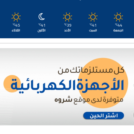
45
41
39
41
44
℃
℃
℃
℃
℃
الجمعة
السبت
الأحد
الأثنين
الثلاثاء