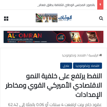
بالصور: المجلس الوطني للثقافة يطلق فعاليات «نادي المبدعين» للأطفال ضمن مهرجان «صيفي ثقافي 18»
بحث عن
الق
الرئيسية
/
اقتصاد وتكنولوجيا
اقتصاد وتكنولوجيا
عاجل
النفط يرتفع على خلفية النمو
الاقتصادي الأميركي القوي ومخاطر
الإمدادات
عقود خام برنت ارتفعت 4 سنتات أو 0.06 بالمئة إلى 62.42