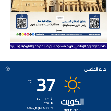
إصدار "الوفاق" الوثائقي: تاريخ مساجد الكويت القديمة والتاريخية والتراثية
حالة الطقس
37
℃
الكويت
44º - 37º
26%
5.86 كيلومتر/ساعة
سماء صافية