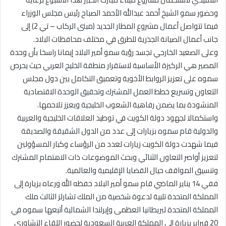
وحضور سمو الشيخ أحمد عبدالله الأحمد الصباح رئيس مجلس الوزراء
فيما تتواصل أعمال مشروع المطار الجديد (مبنى الركاب – تي 2) إلى
جانب أعمال الصيانة الجذرية للطرق في مختلف محافظات البلاد.
وعلى الصعيد الخارجي تجسد رؤية سمو أمير البلاد إيمانا راسخا بأن وحدة
المصير هي الركيزة الأساسية لاستقرار منطقة الخليج العربي حيث يحرص
سموه على تعزيز الروابط الأخوية وتعميق التكامل بين دول مجلس
التعاون وتسريع خطط العمل المشترك وتحقيق الوحدة الاقتصادية
المنشودة بما يضمن رفاهية الشعوب الخليجية ويعزز تلاحمها.
واستكمالا لجهود دولة الكويت في توطيد العلاقات الخليجية والعربية
والدولية قام سموه بزيارات إلى عدد من الدول الشقيقة والصديقة
فيما شهدت دولة الكويت زيارات لعدد من الرؤساء وكبار المسؤولين
لتعزيز أواصر التعاون الثنائي وبحث الموضوعات ذات الاهتمام المشترك
وتنسيق المواقف حيال القضايا الإقليمية والعالمية.
ففي 14 يناير الماضي قام سمو أمير البلاد حفظه الله ورعاه بزيارة إلى
المملكة المتحدة تلبية لدعوة شخصية من الملك تشارلز الثالث ملك
المملكة المتحدة لبريطانيا العظمى وإيرلندا الشمالية أتبعها سموه في
20 فبراير بزيارة إلى المملكة العربية السعودية لحضور اللقاء التشاوري