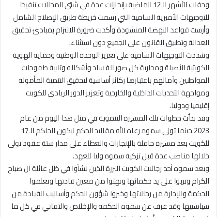
وحفلت الأشهر الـ12 الماضية بإنجازات عدة في شتى المجالات تنفيذا
للتوجيهات الأميرية السامية التي رسمت خريطة طريق الإصلاح الشامل
وأرست قواعد النهضة المنشودة وأكدت ضرورة الالتزام بمبادئ تحقيق
العدالة وتطبيق القانون على الجميع دون استثناء.
وشددت التوجيهات السامية على تعزيز الوحدة الوطنية وحماية الهوية
الكويتية الأصيلة ومحاربة كل صور الفساد وأشكاله وتلبية طموحات
المواطنين وآمالهم باعتبارها ركائز أساسية لتحقيق التنمية المأمولة
ومواجهة التحديات الداخلية والخارجية وتعزيز الدور الريادي للكويت
إقليميا ودوليا.
وقد بدأت خطوات تلك المسيرة التنموية في مثل هذا اليوم من عام
2023 حينما تولى سموه رعاه الله مقاليد الحكم ليكون الحاكم الـ17
للكويت بعد مسيرة حافلة بالإنجازات والعطاء على مدار ستة عقود تولى
خلالها مناصب عدة قبل تزكية سموه وليا للعهد.
ويعد سموه أحد رجالات الكويت البررة الذين نشأوا في ظل عائلة آل صباح
الكرام وتربوا على يد حكمائها ونهلوا من معين قادتها وتعلموا
الحكمة والإدارة من رجالاتها وخبروا شؤون الحكم وأساليب القيادة من
سياسييها وقد عرف عن سموه الحكمة والإخلاص والتفاني في كل ما