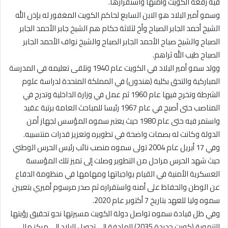
فيه رفعة الكويت وأمنها واستقرارها.
وسمو أمير البلاد هو الابن السابع لحاكم الكويت المغفور له بإذن الله
الشيخ أحمد الجابر الصباح وأخ لثلاثة حكام هم الشيخ جابر الأحمد الجابر
الصباح والشيخ صباح الأحمد الجابر الصباح والشيخ نواف الأحمد الجابر
الصباح طيب الله ثراهم.
وولد سمو أمير البلاد في الكويت عام 1940 وتلقى تعليمه في المدرسة
المباركية والتحق بكلية (هندون) في المملكة المتحدة لدراسة علوم
الشرطة وتخرج فيها عام 1960 ثم عمل في وزارة الداخلية وتدرج في
المناصب حتى أصبح في عام 1967 رئيسا للمباحث العامة برتبة عقيد
واستمر فيه حتى عام 1980 حيث يعتبر سموه المؤسس لجهاز أمن
الدولة وكانت له بصمات واضحة في تطويره وتعزيز قدرات منتسبيه.
وفي 17 أبريل عام 2004 تولى سموه منصب نائب رئيس الحرس الوطني
حيث شهد الحرس مراحل من التطوير وصلت إلى تميز تلك المؤسسة
العسكرية الأمنية في القيام بواجباتها ومهامها في منظومة الدفاع
عن الوطن والحفاظ على أمنه واستقراره ثم صدر مرسوم أميري بتعيين
سموه وليا للعهد بتاريخ 7 أكتوبر عام 2020.
وفي ظل قيادة سموه تواصل دولة الكويت مسيرتها نحو تحقيق رؤيتها
التنموية (كويت جديدة 2035) الهادفة إلى تحويل البلاد إلى مركز مالي