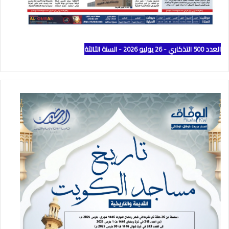
العدد 500 التذكاري - 26 يوليو 2026 - السنة الثالثة