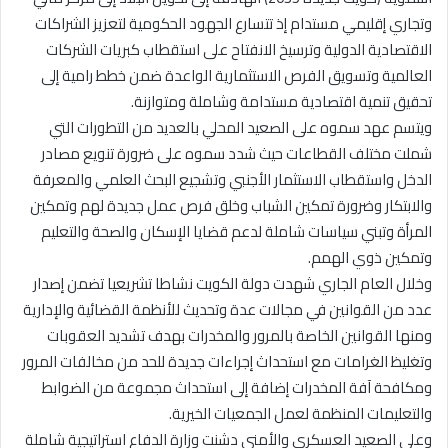
وتجاري إقليمي مستدام إذ تتسارع الجهود الحكومية لتعزيز الشراكات
الاقتصادية الدولية وترسيخ الانفتاح على استقطاب كبريات الشركات
العالمية وتسويق الفرص الاستثمارية الواعدة ضمن خطط رامية إلى
تحقيق تنمية اقتصادية مستدامة وشاملة ومتوازنة.
ويتسم عهد سموه على الصعيد المحلي بالعديد من التطورات التي
شملت مختلف القطاعات حيث شدد سموه على ضرورة تنويع مصادر
الدخل واستقطاب الاستثمار الأجنبي وتشجيع البحث العلمي والمعرفة
والابتكار وضرورة تمكين الشباب وخلق فرص عمل جديدة لهم وتمكين
المرأة وتبني سياسات شاملة لدعم قضايا الإسكان والصحة والتعليم
وتمكين ذوي الهمم.
وخلال العام الجاري شهدت دولة الكويت نشاطا تشريعيا تضمن إصدار
عدد من القوانين في مجالات عدة وتحديث للأنظمة القضائية والإدارية
ومنها القوانين الخاصة بالمرور والمخدرات بهدف تشديد العقوبات
وتغليظ الغرامات مع استحداث إجراءات جديدة للحد من مخالفات المرور
ومكافحة آفة المخدرات إضافة إلى استحداث مجموعة من الضوابط
والتعليمات المنظمة لعمل الجمعيات الخيرية.
وعلى الصعيد العسكري والأمني دشنت وزارة الدفاع استراتيجية شاملة