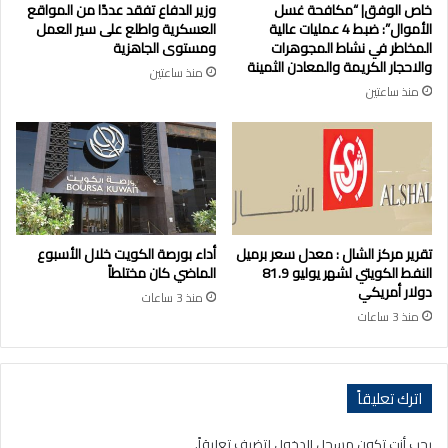
خاص الوفق| “مكافحة غسل
وزير الدفاع تفقد عددًا من المواقع
الأموال”: ضبط 4 عمليات عالية
العسكرية واطلع على سير العمل
المخاطر في نشاط المجوهرات
ومستوى الجاهزية
والاحجار الكريمة والمعادن الثمينة
منذ ساعتين
منذ ساعتين
تقرير مركز الشال : معدل سعر برميل
أداء بورصة الكويت خلال الأسبوع
النفط الكويتي لشهر يوليو 81.9
الماضي كان مختلطاً
دولار أمريكي
منذ 3 ساعات
منذ 3 ساعات
اترك تعليقاً
يجب أنت تكون
مسجل الدخول
لتضيف تعليقاً.