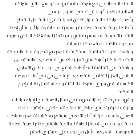
للذكاء الاصطناعي مع شركة عالمية بهدف توسيع نطاق الشراكة
العالمية وتعزيز أثرها في تمكين التحول الرقمي.
وأصدرت وزارة المالية قرارا يتضمن تعديلات على لائحة بدل الانتفاع
بأملاك الدولة الخاصة العقارية ورسوم الخدمات وقرارا آخر بشأن إصدار
اللائحة التنفيذية للمرسوم بقانون رقم (157) لسنة 2024 الخاص بضريبة
مجموعة الكيانات متعددة الجنسيات.
ووقعت الكويت اتفاقيات ومذكرات تفاهم مع قطر وفرنسا والمملكة
المتحدة وتركيا وأوزبكستان لتعزيز التعاون الاقتصادي والاستثماري
ووافقت على اتفاقية لربط أنظمة الدفع بين دول مجلس التعاون
الخليجي لتعزيز التكامل الاقتصادي الإقليمي في حين أعلنت بورصة
الكويت تدشين سوق الشركات الناشئة وبدء استقبال طلبات إدراج
الشركات.
وشهد عام 2025 إنجازات مهمة في مجال الصحة منها إجراء جراحات
روبوتية نادرة وتحقيق مراكز إقليمية متقدمة في مؤشرات الأداء
الصحي ولاسيما مؤشر أداء التحصين وتوقيع مذكرات تفاهم وشراكات
طبية مع عدد من المراكز الطبية العالمية وافتتاح مختبر الصحة العامة
للفيروسات الذي يعد الأول من نوعه على مستوى العالم.