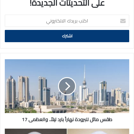
على التحديثات الجديدة!
اكتب
بريدك
الالكتروني
طقس
مائل
للبرودة
نهاراً
بارد
ليلاً..
والعظمى
17
طقس مائل للبرودة نهاراً بارد ليلاً.. والعظمى 17
سمو