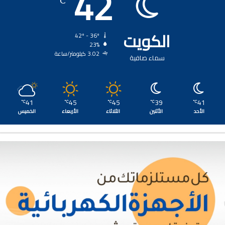
42
℃
الكويت
42º - 36º
23%
3.02 كيلومتر/ساعة
سماء صافية
41
45
45
39
41
℃
℃
℃
℃
℃
الأحد
الأثنين
الثلاثاء
الأربعاء
الخميس