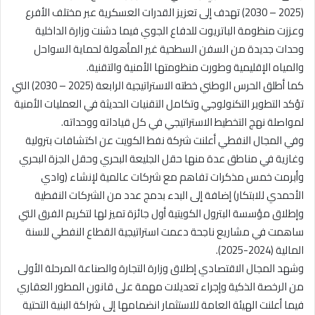
(2025 – 2030) تهدف إلى تعزيز القدرات العسكرية عبر مختلف الأفرع
وعززت منظومة الباتريوت للدفاع الجوي فيما دشنت وزارة الداخلية
وحدات جديدة من السفن السطحية غير المأهولة لحماية السواحل
والمياه الإقليمية وطورت منظومتها الأمنية والتقنية.
كما أطلق الحرس الوطني خطته الاستراتيجية الرابعة (2025 – 2030) التي
تؤكد التطوير التكنولوجي وتكامل التقنيات الحديثة في العمليات الأمنية
لمواصلة نهج التخطيط الاستراتيجي في كل قياداته ووحداته.
وفي المجال النفطي أعلنت شركة نفط الكويت عن اكتشافات بترولية
وغازية في مناطق عدة منها حقل الجليعة البحري وحقل الجزة البحري
وأبرمت خمس مذكرات تفاهم مع شركات عالمية لإنشاء (وادي
الأحمدي للابتكار) إضافة إلى البدء بدمج عدد من الشركات النفطية
وإطلاق مؤسسة البترول الكويتية أول جائزة تميز لها لتكريم الفرق التي
ساهمت في مشاريع ناجحة دعمت استراتيجية القطاع النفطي للسنة
المالية (2024-2025).
وشهد المجال الاقتصادي إطلاق وزارة التجارة والصناعة المرحلة الأولى
من الرخصة الذكية وإجراء تعديلات مهمة على قانون المطور العقاري
فيما أعلنت الهيئة العامة للاستثمار انضمامها إلى شراكة البنية التحتية