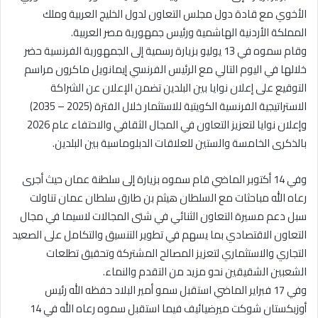
الأخوي مع قادة دول مجلس التعاون لدول الخليج العربية وملك
المملكة الأردنية الهاشمية ورئيس جمهورية مصر العربية.
وقام سموه في 13 يوليو بزيارة رسمية إلى الجمهورية الفرنسية حضر
خلالها في اليوم التالي مع الرئيس الفرنسي إيمانويل ماكرون مراسم
التوقيع على إعلان نوايا بين البلدين تضمن الإعلان عن الشراكة
الاستراتيجية الفرنسية الكويتية للاستثمار خلال الفترة (2025 – 2035)
وإعلان نوايا لتعزيز التعاون في المجال الثقافي والاحتفاء عام 2026
بالذكرى الخامسة والستين للعلاقات الدبلوماسية بين البلدين.
وفي 14 أكتوبر الماضي قام سموه بزيارة إلى سلطنة عمان حيث أجرى
رعاه الله مباحثات مع السلطان هيثم بن طارق سلطان عمان تناولت
سبل دعم مسيرة التعاون الثنائي في شتى المجالات لاسيما في مجال
التعاون الاقتصادي بما يسهم في تطوير التنسيق والتكامل على الصعيد
التجاري والاستثماري لتعزيز المصالح المشتركة وتحقيق تطلعات
الشعبين الشقيقين نحو مزيد من التقدم والنماء.
وفي 17 فبراير الماضي استقبل سمو أمير البلاد حفظه الله رئيس
أوزبكستان شوكت ميرضيائيف فيما استقبل سموه رعاه الله في 14