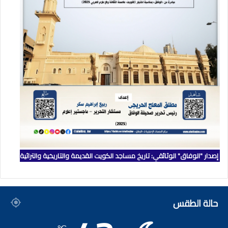
إصدار "الوفاق" الوثائقي: تاريخ مساجد الكويت القديمة والتاريخية والتراثية
حالة الطقس