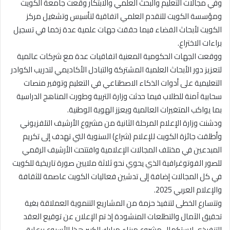
وفي مجالات التعليم والبحث العلمي والابتكار وقعت جامعة الكويت
ومؤسسة الكويت للتقدم العلمي اتفاقية لتأسيس وتشغيل مركز
الكويت لأبحاث الفضاء فيما حققت جهات علمية عدة زخما في تسجيل
براءات الاختراع.
ووقعت الجهات الحكومية المعنية اتفاقيات عدة مع شركات عالمية
لتعزيز دور الأبحاث العلمية المشتركة والتبادل الأكاديمي لتدريب الكوادر
التعليمية على أدوات الذكاء الاصطناعي في التعليم وتوفير منصات
سحابية آمنة للطلاب فيما حدثت وزارة التربية وطورت المناهج الدراسية
بما يواكب المتغيرات العالمية ويعزز الهوية الوطنية.
ودشنت وزارة الإعلام المرحلة الثانية من مشروع الأرشيف التلفزيوني
وأطلقت جائزة الكويت للإعلام (شراع) السنوية التي تهدف إلى تكريم
المبدعين في مختلف المجالات الإعلامية وافتتحت الأرشيف الرقمي
للصور الفوتوغرافية الذي يحوي نحو ثلاثة ملايين صورة تاريخية للكويت
في كل المجالات إضافة إلى تدشين فعاليات الكويت عاصمة للثقافة
والإعلام العربي 2025.
وتتسارع الخطى لتنفيذ حزمة من المشاريع التنموية العملاقة بغية
تحقيق الآمال والتطلعات المنشودة إذ تم الإعلان عن توقيع العقد
التنفيذي لاستكمال مشروع ميناء مبارك الكبير هذا الأسبوع برعاية