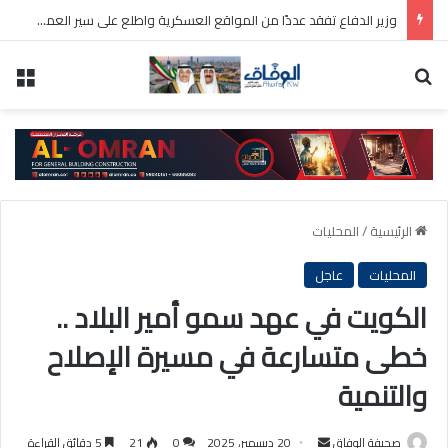
وزير الدفاع تفقد عددًا من المواقع العسكرية واطلع على سير العمل ومستوى الجاهزية
بحث عن
الق
الرئيسية
/
المحليات
المحليات
عاجل
الكويت في عهد سمو أمير البلاد ..
خطى متسارعة في مسيرة الإصلاح
والتنمية
أرسل
صحيفة الوفاق
20 ديسمبر، 2025
0
21
5 دقائق القراءة