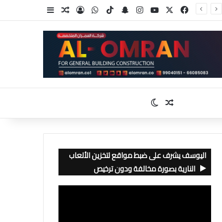
‫X
فيسبوك
‫YouTube
انستقرام
سناب تشات
‫TikTok
واتساب
تسجيل الدخول
مقال عشوائي
إضافة عمود جا
مقال عشوائي
الوضع المظلم
اليوسف يشرف على ضبط مواقع لتخزين الألعاب
النارية بصورة مخالفة ودون ترخيص
مشغل
الفيديو