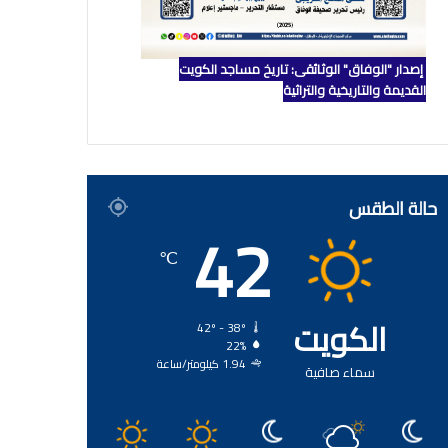
إصدار "الوفاق" الوثائقي: تاريخ مساجد الكويت
القديمة والتاريخية والتراثية
حالة الطقس
42
℃
الكويت
42º - 38º
22%
1.94 كيلومتر/ساعة
سماء صافية