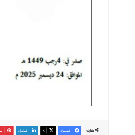
شارك
فيسبوك
‫X
لينكدإن
بي