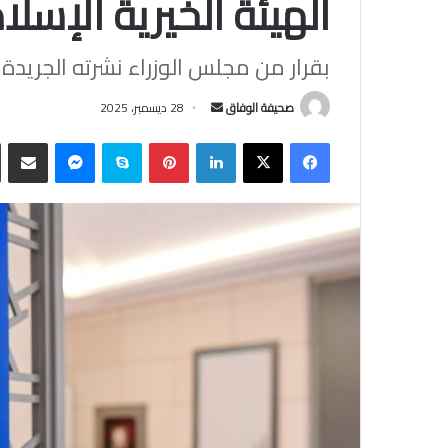
الهيئة الخيرية الإسلا
بقرار من مجلس الوزراء نشرته الجريدة 
أرسل
صحيفة الوفاق
28 ديسمبر، 2025
بريدا
فيسبوك
‫X
لينكدإن
بينتيريست
سكايب
ماسنجر
مشاركة
إلكترونيا