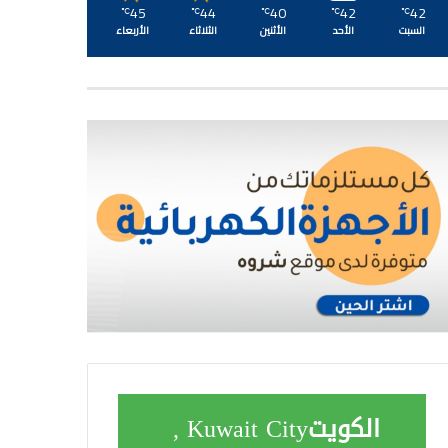
45
44
40
42
42
℃
℃
℃
℃
℃
السبت
الأحد
الأثنين
الثلاثاء
الأربعاء