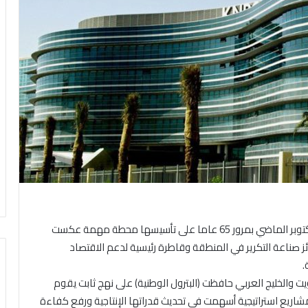
كونا – شكل احتفاء شركة البترول الوطنية الكويتية في أكتوبر الماضي بمرور 65 عاما على تأسيسها محطة مهمة عكست
 صناعة التكرير في المنطقة وقاطرة رئيسية لدعم الاقتصاد
.
 والخليج العربي حافظت (البترول الوطنية) على نهج ثابت يقوم
ذ مشاريع استراتيجية أسهمت في تحديث قدراتها الإنتاجية ورفع كفاءة