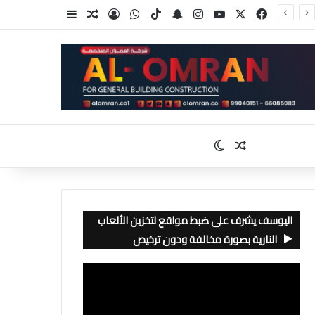
‫X
فيسبوك
‫YouTube
انستقرام
سناب تشات
‫TikTok
واتساب
تسجيل الدخول
مقال عشوائي
إضافة عمود جا
مقال عشوائي
الوضع المظلم
اليوسف يشرف على ضبط مواقع لتخزين الألعاب
النارية بصورة مخالفة ودون ترخيص
مشغل
الفيديو