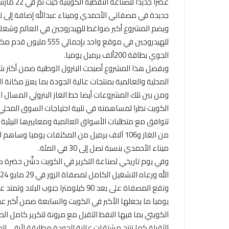
جديدة في مصفاتي الأحمدي وميناء عبدالله إضافة إلى تحديث 30 وحدة
للهيدروجين في موقع واح
الجوي بطاقة 200ألف برميل يوميا.
وبفضل هذا المشروع أصبحت البترول الوطنية ضمن أكثر شرك
المحلية والعالمية بمنتجات عالية الجودة بما يعزز مكانة ا
ومن بين تلك المشروعات أيضا خط الغاز البترولي المسال
الكويت نظرا لمساهمته في تلبية احتياجات السوق المحلي 
من الغاز و106 آلاف برميل من المكثفات يومي
ميناء الأحمدي بنسبة تصل إلى 30 في المئة.
وفي يوم تاريخي لصناعة التكرير في الكويت دشَّن حضرة ص
الله ورعاه التشغيل الكامل لمصفاة الزور في 29 مايو 2024 لترسخ مكانة دولة الكويت على خريطة الطاقة العالمية.
يوميا ما يجعلها الأكبر في الكويت والسابعة ضمن أكبر 
الثقيلة كما تنتج مشتقات عالية الجودة مطابقة لأرقى المع