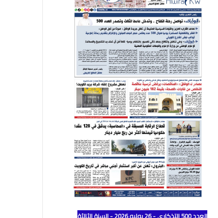
العدد 500 التذكاري - 26 يوليو 2026 - السنة الثالثة