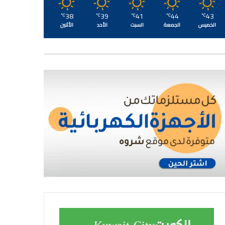
38
39
41
44
43
℃
℃
℃
℃
℃
الخميس
الجمعة
السبت
الأحد
الأثنين