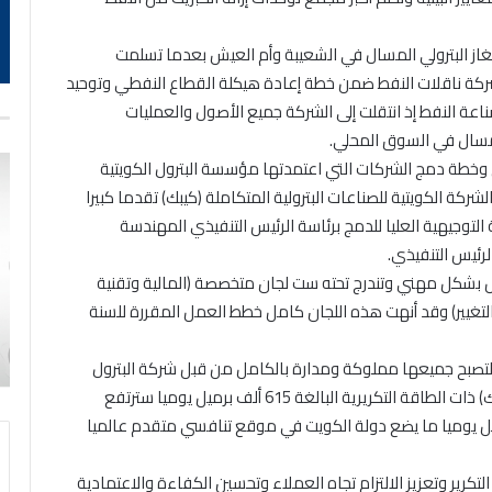
الغاز البترولي المسال في الشعيبة وأم العيش بعدما تسلمت
ملكيتهما بالكامل في 1 أغسطس 2025 من شركة ناقلات النفط ضمن خطة إعادة هيكلة القطاع النفطي وتوحيد
ة النفط إذ انتقلت إلى الشركة جميع الأصول والعمليات
مسال في السوق المحلي.
 وخطة دمج الشركات التي اعتمدتها مؤسسة البترول الكويتية
شركة الكويتية للصناعات البترولية المتكاملة (كيبك) تقدما كبيرا
التوجيهية العليا للدمج برئاسة الرئيس التنفيذي المهندسة
رئيس التنفيذي.
مل بشكل مهني وتندرج تحته ست لجان متخصصة (المالية وتقنية
 التغيير) وقد أنهت هذه اللجان كامل خطط العمل المقررة للسنة
لتصبح جميعها مملوكة ومدارة بالكامل من قبل شركة البترول
الوطنية الكويتية ومع انضمام مصفاة الزور التابعة لـ(كيبك) ذات الطاقة التكريرية البالغة 615 ألف برميل يوميا سترتفع
ل(البترول الوطنية) إلى 415ر1 مليون برميل يوميا ما يضع دولة الكويت في موقع تنافسي متقدم عالميا
كرير وتعزيز الالتزام تجاه العملاء وتحسين الكفاءة والاعتمادية