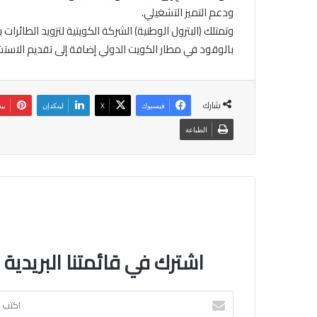
ودعم التميز التشغيلي.
وتمتلك (البترول الوطنية) الشركة الكويتية لتزويد الطائرا
بالوقود في مطار الكويت الدولي إضافة إلى تقديم الاستشا
شارك
فيسبوك
‫X
لينكدإن
بي
الطباعة
اشترك في قائمتنا البريدية
اكتب
بريدك