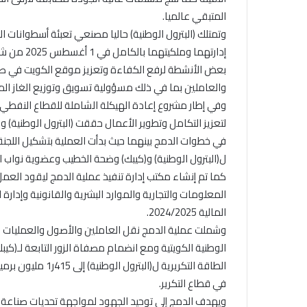
المتبقي عالميا.
وتمتلك (البترول الوطنية) حاليا مصنعي تعبئة أسطوانات 
إدارتهما و
بعض الأنشطة لرفع الكفاءة وتعزيز موقع الكويت في صناع
والعاملين بما في ذلك مسؤولية تسويق وتوزيع الغاز ال
وفي إطار مشروع إعادة الهيكلة الشاملة للقطاع النفطي
لتعزيز التكامل وتطوير الأعمال حققت (البترول الوطنية) وال
في خطوات الدمج بينهما حيث بدأت العملية بتشكيل اللجنة 
ل(البترول الوطنية) و(كيبك) وضحة الخطيب وعضوية نواب ال
كما تم إنشاء مكتب إدارة تنفيذ عملية الدمج ليقود الع
المعلومات والتجارية والموارد البشرية والقانونية وإدارة
المالية 2024/2025.
وشملت عملية الدمج نقل العاملين والأصول والعمليات 
الطاقة التكريرية 
في قطاع التكرير.
ويهدف الدمج إلى توحيد الجهود لمواجهة تحديات صناعة الت