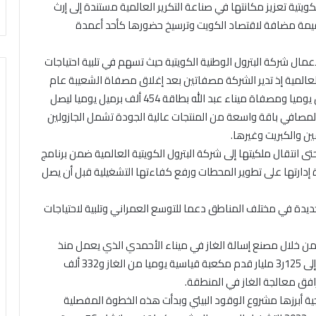
رول الوطنية الكويتية تعزيز مكانتها في صناعة التكرير العالمية مستندة إلى إرث
يمة مضافة لاقتصاد الكويت وترسيخ حضورها كأحد أعمدة
لأعمال شركة البترول الوطنية الكويتية حيث تسهم في تلبية احتياجات
عالمية إذ تدير الشركة مصفاتين بعد إغلاق مصفاة الشعيبة عام
2017 هما مصفاة ميناء الأحمدي بطاقة 346 ألف برميل يوميا ومصفاة ميناء عبد الله بطاقة 454 ألف برميل يوميا ليصل
 ألف برميل يوميا وتوفر المصافي باقة واسعة من المنتجات عالية الجودة تشمل الجازولين
مين والكبريت وغيرها.
انتقال ملكيتها إلى شركة البترول الكويتية العالمية ضمن برنامج
إدارتها على تطوير المحطات ورفع كفاءتها التشغيلية قبل أن يصل
أطلقت الشركة خطة لإنشاء 100 محطة جديدة في مختلف المناطق دعما للتوسع العمراني وتلبية لاحتياجات
ة من خلال مصنع إسالة الغاز في ميناء الأحمدي الذي يعمل منذ
عام 1979 ويضم المصنع خمسة خطوط إنتاج بطاقة تصل إلى 125ر3 مليار قدم مكعبة قياسية يوميا من الغاز و332 ألف
افق معالجة الغاز في المنطقة.
ة أبرزها مشروع الوقود البيئي وبدأت هذه الخطوة المفصلية