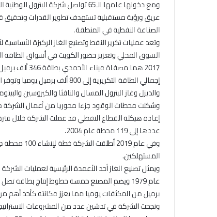
ومع دخولها عامها الـ65 تواصل شركة البت
عريق ورؤية مستقبلية تستهدف تطوير القدرات وتحقيق ق
الصناعة النفطية في المنطقة.
وتعد عمليات تكرير النفط وتصنيع الغاز الركيزة الأساسية 
السوق المحلي وتعزيز حضور الكويت في أسواق الطاقة ال
إجمالي الطاقة التكريرية إلى 800
والديزل وغاز البترول المسال والنافثا والكيروسين والبيتو
وشكلت محطات الوقود جزءا محوريا من أعمال الشركة حتى 
إعادة هيكلة القطاع النفطي قد عملت الشركة خلال فترة 
عددها إلى 119 محطة عام 2004.
وفي عام 2019 
المستهلكين.
ويمثل تصنيع الغاز أحد الأعمدة الرئيسية لعمليات الشرك
برميل من المكثفات يوميا مما يعزز مكانته كأحد أهم مر
ونجحت الشركة في تدشين عدد من المشروعات الاستراتيجي