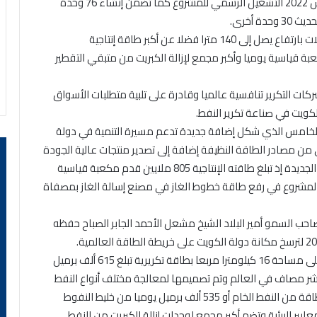
عصرا جديدا للصناعة النفطية الكويتية حيث تم في 22 مارس 2022 التشغيل الرسمي للمشروع كما تضمن إنشاء 76 وحدة
 أخرى.
ويضم المشروع أكبر ضواغط للهيدروجين في العالم وشعلات بارتفاع يصل إلى 140 مترا فضلا عن أكبر طاقة إنتاجية
د بإجمالي 555 مليون قدم مكعبة قياسية يوميا وأكبر مجمع لإزالة الكبريت من متبقي التقطير
ات التكرير تنافسية عالميا وقادرة على تلبية متطلبات الأسواق
لكويت في صناعة تكرير النفط.
 الخامس الذي شكل إضافة جديدة تدعم مسيرة التنمية في دولة
من مصادر الطاقة النظيفة إضافة إلى تصدير منتجات عالية الجودة
تتوافق مع متطلبات الأسواق العالمية ومعاييرها البيئية الجديدة إذ تبلغ طاقته الإنتاجية 805 ملايين قدم مكعبة قياسية
ا وساهم المشروع في رفع طاقة خطوط الغاز في مصنع إسالة الغاز بمصفاة
احب السمو أمير البلاد الشيخ مشعل الأحمد الجابر الصباح حفظه
وتقع المصفاة على بعد 90 كيلومترا جنوب البلاد وتمتد على مساحة 16 كيلومترا مربعا بطاقة تكريرية تبلغ 615 ألف برميل
عشر مصاف في العالم وتم تصميمها لمعالجة مختلف أنواع النفط
الكويتي بما فيها النفط الثقيل مع مرونة لتكرير كامل الطاقة من النفط الخام أو 535 ألف برميل يوميا من خليط النفوط
ايير البيئية وتضم أكبر مجمع لوحدات إزالة الكبريت من النفط