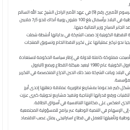
.
وتعود بدايات الشركة إلى أكتوبر عام 1960 عندما صدر المرسوم الأميري رقم (9) في عهد الأمير الراحل الشيخ عبد الله السالم
الصباح – طيب الله ثراه – معلنا تأسيس أول شركة نفط وطنية في البلاد برأسمال بلغ 100 مليون روبية آنذاك (نحو 5ر7 ملايين
الجابر الصباح وزير المالية حينها.
 النفطية الكويتية إذ ضمت الشركة في بداياتها أنشطة شملت
جيا نحو تركيز عملياتها على تكرير النفط الخام وتسويق المنتجات
 بعد أن أصبحت مملوكة كاملة للدولة في إطار سياسة الحكومة لاستعادة
السيطرة على ثرواتها النفطية ثم جاء تأسيس مؤسسة البترول الكويتية عام 1980 ليعيد هيكلة القطاع ويضع (البترول
البلاد وباتت الشركة منذ ذلك الحين الذراع المتخصصة في التكرير
لمؤسسة.
بشكل كبير مدعوما بمشاريع تطويرية عملاقة جعلتها إحدى أبرز
تقنيات ورفع قدراتها الإنتاجية وتنفيذ مشاريع تحويلية كبرى عززت
مر الذي انعكس على مكانتها التنافسية في أسواق الطاقة.
لى الإسهام في التنمية الوطنية عبر برامج للمسؤولية المجتمعية
 الوطنية وتأهيلها للعمل في قطاع استراتيجي يمثل عصب الاقتصاد