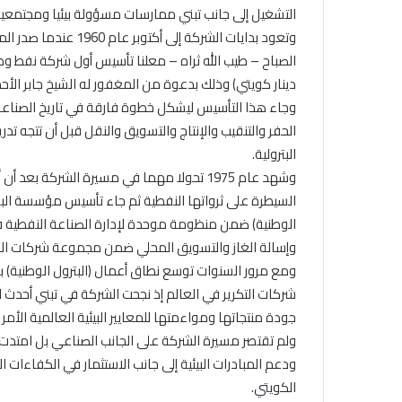
التشغيل إلى جانب تبني ممارسات مسؤولة بيئيا ومجتمعيا
دينار كويتي) وذلك بدعوة من المغفور له الشيخ جابر الأحمد 
وجاء هذا التأسيس ليشكل خطوة فارقة في تاريخ الصناعة
الحفر والتنقيب والإنتاج والتسويق والنقل قبل أن تتجه تدري
البترولية.
وشهد عام 1975 تحولا مهما في مسيرة الشركة
الوطنية) ضمن منظومة موحدة لإدارة الصناعة النفطية في 
وإسالة الغاز والتسويق المحلي ضمن مجموعة شركات ا
ومع مرور السنوات توسع نطاق أعمال (البترول الوطنية) 
شركات التكرير في العالم إذ نجحت الشركة في تبني أحدث ال
جودة منتجاتها ومواءمتها للمعايير البيئية العالمية الأ
ولم تقتصر مسيرة الشركة على الجانب الصناعي بل امتدت إ
ودعم المبادرات البيئية إلى جانب الاستثمار في الكفاءات
الكويتي.