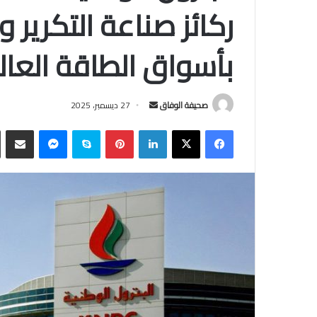
ركائز صناعة التكرير 
بأسواق الطاقة العال
أرسل
صحيفة الوفاق
27 ديسمبر، 2025
بريدا
فيسبوك
‫X
لينكدإن
بينتيريست
سكايب
ماسنجر
مشاركة
إلكترونيا