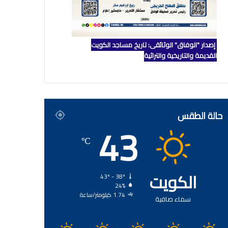
إصدار "الوفاق" الوثائقي: تاريخ مساجد الكويت
القديمة والتاريخية والتراثية
حالة الطقس
43
℃
الكويت
43º - 38º
24%
1.74 كيلومتر/ساعة
سماء صافية