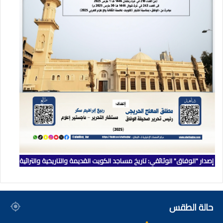
إصدار "الوفاق" الوثائقي: تاريخ مساجد الكويت القديمة والتاريخية والتراثية
حالة الطقس