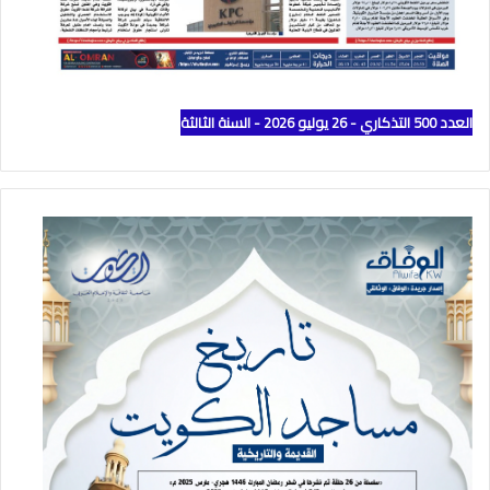
العدد 500 التذكاري - 26 يوليو 2026 - السنة الثالثة