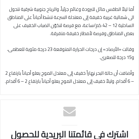
أما ليلاً الطقس مائل للبرودة وغائم جزئياً، والرياح جنوبية شرقية تتحول
الى شمالية غربية خفيفة إلى معتدلة السرعة تنشط أحياناً على المناطق
الساحلية 12 – 42 كم/ساعة، مع فرصة لتكوّن الضباب الخفيف على
بعض المناطق وفرصة لأمطار خفيفة متفرقة.
وقالت «الأرصاد» إن درجات الحرارة المتوقعة 23 درجة مئوية للعظمى،
و15 درجة للصغرى.
وأضافت أن حالة البحر نهاراً خفيف إلى معتدل الموج يعلو أحياناً بارتفاع 2
– 6 أقدام. وليلاً خفيف إلى معتدل الموج يعلو أحياناً بارتفاع 2 – 6 أقدام.
اشترك في قائمتنا البريدية للحصول