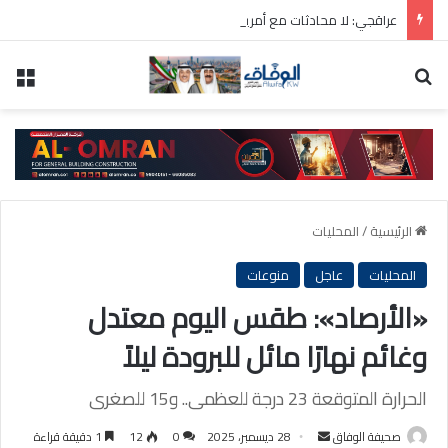
عراقجي: لا محادثات مع أمريكا ما دامت تنتهك الاتفاق المؤقت
بحث عن
الق
الرئيسية
/
المحليات
المحليات
عاجل
منوعات
«الأرصاد»: طقس اليوم معتدل
وغائم نهارًا مائل للبرودة ليلاً
الحرارة المتوقعة 23 درجة للعظمى.. و15 للصغرى
أرسل
صحيفة الوفاق
28 ديسمبر، 2025
0
12
1 دقيقة قراءة