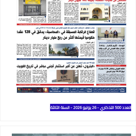
العدد 500 التذكاري - 26 يوليو 2026 - السنة الثالثة