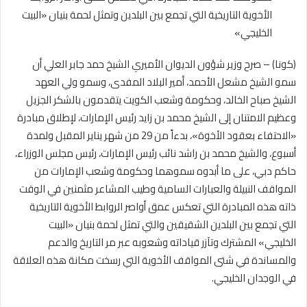
الأخوية التاريخية التي تجمع بين البلدين وتمثل لحمة بنيان «البيت
الخليجي»
(كونا) – صرح وزير شؤون الديوان الأميري الشيخ حمد جابر العلي أن
سمو الشيخ مشعل الأحمد، أمير البلاد المفدى، وسمو ولي العهد
الشيخ صباح الخالد، وحكومة وشعب الكويت يتقدمون بالشكر الجزيل
وعظيم الامتنان إلى الشيخ محمد بن زايد رئيس الإمارات، لإطلاق مبادرة
«الاحتفاء بعقود الأخوة»، بدءاً من 29 من شهر يناير المقبل ولمدة
أسبوع، والشيخ محمد بن راشد نائب رئيس الإمارات، رئيس مجلس الوزراء،
حاكم دبي، على ما أبدوه سموهما وحكومة وشعب الإمارات من
المواقف النبيلة والعبارات السامية وطيب المشاعر مثمنين في الوقت
ذاته هذه المبادرة التي تعكس عمق أواصر الروابط الأخوية التاريخية
التي تجمع بين البلدين الشقيقين والتي تمثل لحمة بنيان «البيت
الخليجي» المشترك وتآزر قياداته وشعوبه عبر مر التاريخ والدعم
والمساندة في شتى المواقف الأخوية التي رسخت مكانة هذه العلاقة
في الوجدان الخليجي.