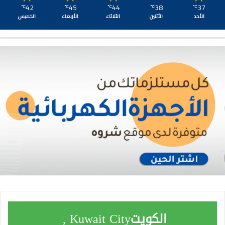
42
45
44
38
37
℃
℃
℃
℃
℃
الأحد
الأثنين
الثلاثاء
الأربعاء
الخميس