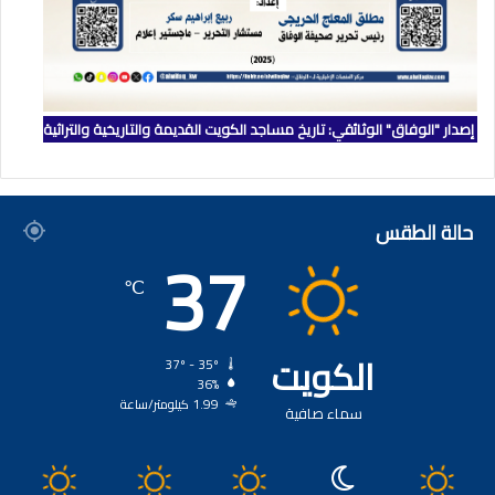
إصدار "الوفاق" الوثائقي: تاريخ مساجد الكويت القديمة والتاريخية والتراثية
حالة الطقس
37
℃
الكويت
37º - 35º
36%
1.99 كيلومتر/ساعة
سماء صافية