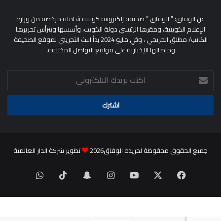
عن الوفاق: ” الوفاق ” صحيفة إلكترونية كويتية شاملة مرخصة من وزارة
الإعلام الكويتية، ومقرها الرئيسي دولة الكويت، وأسسها ويترأس تحريرها
الكاتب/ مطلق الحريجي ، وفي مايو 2024 بدأ البث التجريبي لموقع الصحيفة
ومنصاتها الإخبارية على مواقع التواصل المختلفة.
اكتب
بريدك
الالكتروني
جميع الحقوق محفوظة لجريدة الوفاق2026
تطوير شركة الدار العالمية
‫X
فيسبوك
‫YouTube
انستقرام
سناب
‫TikTok
واتساب
تشات