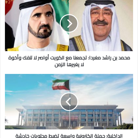
بن
راشد
مغردا:
تجمعنا
مع
الكويت
أواصر
لا
تنفك
محمد بن راشد مغردا: تجمعنا مع الكويت أواصر لا تنفك وأخوة
وأخوة
لا يغيرها الزمن
لا
يغيرها
الداخلية:
الزمن
حملة
إلكترونية
واسعة
تضبط
محتويات
خادشة
وتحريضاً
على
الفسق
الداخلية: حملة إلكترونية واسعة تضبط محتويات خادشة