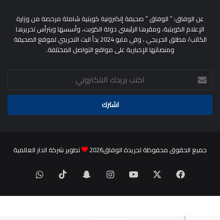
عن الوفاق: ” الوفاق ” صحيفة إلكترونية كويتية شاملة مرخصة من وزارة
الإعلام الكويتية، ومقرها الرئيسي دولة الكويت، وأسسها ويترأس تحريرها
الكاتب/ مطلق الحريجي ، وفي مايو 2024 بدأ البث التجريبي لموقع الصحيفة
ومنصاتها الإخبارية على مواقع التواصل المختلفة.
اكتب
بريدك
الالكتروني
جميع الحقوق محفوظة لجريدة الوفاق2026
تطوير شركة الدار العالمية
‫X
فيسبوك
‫YouTube
انستقرام
سناب
‫TikTok
واتساب
تشات