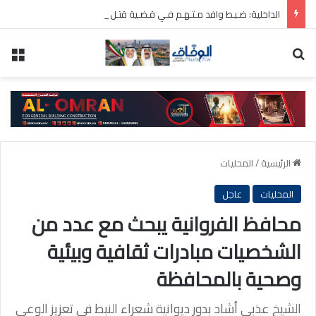
الداخلية: ضـبـط وافد مـتـهـم فـي قـضـية قتـل عـمـد أثـناء محاولـته الهروب مـن البلاد
بحث عن
الق
الرئيسية
/
المحليات
المحليات
عاجل
محافظ الفروانية يبحث مع عدد من
الشخصيات مبادرات ثقافية وبيئية
وصحية بالمحافظة
الشيخ عذبي أشاد بدور ديوانية شعراء النبط في تعزيز الوعي