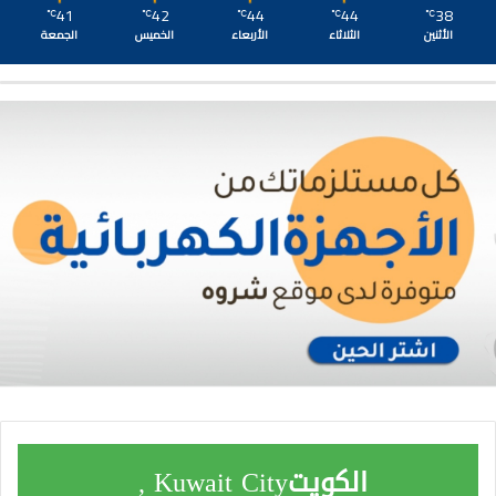
41
42
44
44
38
℃
℃
℃
℃
℃
الأثنين
الثلاثاء
الأربعاء
الخميس
الجمعة