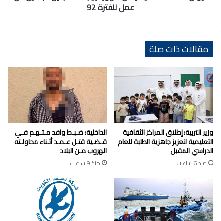
للفترة
عمل للفترة 92
92
مقالات ذات صلة
وزير التربية: إطلاق المراكز الثقافية
الداخلية: ضـبـط وافد مـتـهـم فـي
التعليمية لتعزيز جاهزية الطلبة للعام
قـضـية قتـل عـمـد أثـناء محاولـته
الدراسي المقبل
الهروب مـن البلاد
منذ 6 ساعات
منذ 9 ساعات