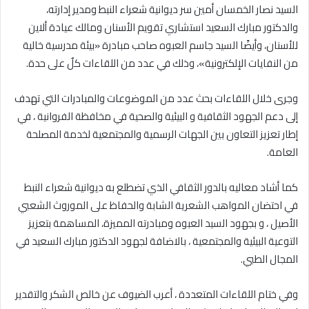
السيد نصار الخمسان أمين سر ديوانية شعراء النبط ومدير إدارته،
والدكتور مبارك السعيد استشاري تقويم الأسنان ومالك عيادة ألاين
للأسنان، وأيضًا السيد جاسم العبوه صاحب مبادرة «بيئة مدرسية خالية
من النفايات الإلكترونية»، وذلك في عدد من اللقاءات كلٌ على حدة.
وجرى خلال اللقاءات بحث عدد من الموضوعات والمبادرات التي تهدف
إلى دعم الجهود الثقافية و البيئية والصحية في مخافظة الفروانية ، في
إطار تعزيز التعاون بين الجهات الرسمية والمجتمعية لخدمة المصلحة
العامة.
كما أشاد معاليه بالدور الثقافي الذي تضطلع به ديوانية شعراء النبط
في احتضان المواهب الشعرية الشابة والحفاظ على الموروث الشعبي
الأصيل ، و بجهود السيد العبوه ومبادرته المميزة، المساهمة بتعزيز
التوعية البيئية والمجتمعية ، بالاضافة لجهود الدكتور مبارك السعيد في
المجال الطبي.
وفي ختام اللقاءات المتعددة ، أعرب الضيوف عن خالص الشكر والتقدير