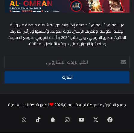
عن الوفاق: ” الوفاق ” صحيفة إلكترونية كويتية شاملة مرخصة من وزارة
الإعلام الكويتية، ومقرها الرئيسي دولة الكويت، وأسسها ويترأس تحريرها
الكاتب/ مطلق الحريجي ، وفي مايو 2024 بدأ البث التجريبي لموقع الصحيفة
ومنصاتها الإخبارية على مواقع التواصل المختلفة.
اكتب
بريدك
الالكتروني
جميع الحقوق محفوظة لجريدة الوفاق2026
تطوير شركة الدار العالمية
‫X
فيسبوك
‫YouTube
انستقرام
سناب
‫TikTok
واتساب
تشات