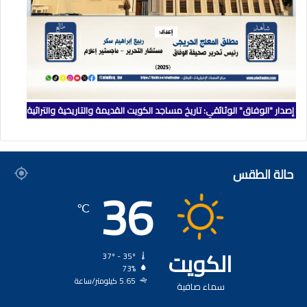
إصدار "الوفاق" الوثائقي: تاريخ مساجد الكويت القديمة والتاريخية والتراثية
حالة الطقس
36
℃
الكويت
37º - 35º
73%
5.65 كيلومتر/ساعة
سماء صافية