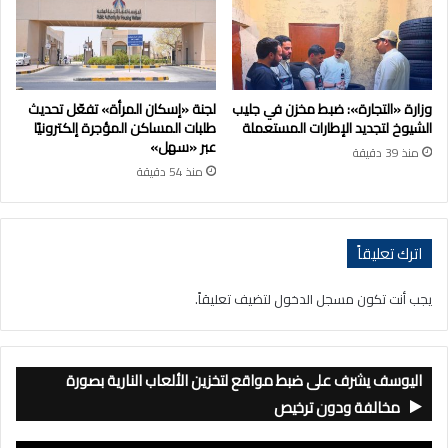
وزارة «التجارة»: ضبط مخزن في جليب
لجنة «إسكان المرأة» تفعّل تحديث
الشيوخ لتجديد الإطارات المستعملة
طلبات المساكن المؤجرة إلكترونيًا
عبر «سهل»
منذ 39 دقيقة
منذ 54 دقيقة
اترك تعليقاً
يجب أنت تكون
مسجل الدخول
لتضيف تعليقاً.
اليوسف يشرف على ضبط مواقع لتخزين الألعاب النارية بصورة
مخالفة ودون ترخيص