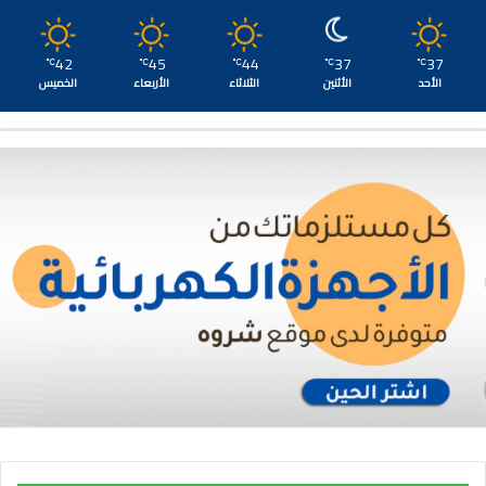
42
45
44
37
37
℃
℃
℃
℃
℃
الأحد
الأثنين
الثلاثاء
الأربعاء
الخميس