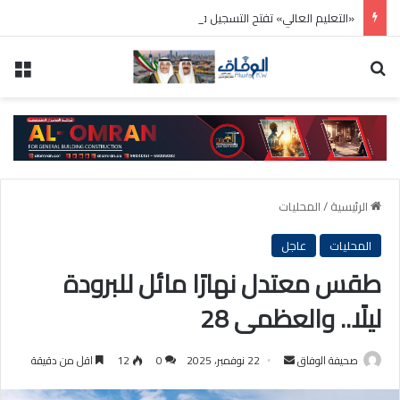
«التعليم العالي» تفتح التسجيل في منح دراسية من سلطنة عمان في جامعة السلطان قابوس
بحث عن
الق
الرئيسية
/
المحليات
المحليات
عاجل
طقس معتدل نهارًا مائل للبرودة
ليلًا.. والعظمى 28
أرسل
صحيفة الوفاق
22 نوفمبر، 2025
0
12
اقل من دقيقة
بريدا