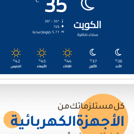
35
℃
الكويت
36º - 35º
74%
5.71 كيلومتر/ساعة
سماء صافية
42
45
44
37
36
℃
℃
℃
℃
℃
الأحد
الأثنين
الثلاثاء
الأربعاء
الخميس