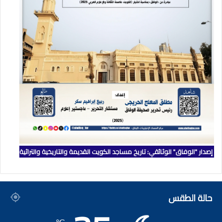
إصدار "الوفاق" الوثائقي: تاريخ مساجد الكويت القديمة والتاريخية والتراثية
حالة الطقس