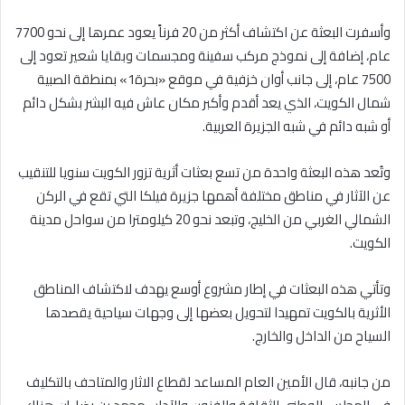
وأسفرت البعثة عن اكتشاف أكثر من 20 فرناً يعود عمرها إلى نحو 7700
عام، إضافة إلى نموذج مركب سفينة ومجسمات وبقايا شعير تعود إلى
7500 عام، إلى جانب أوان خزفية في موقع «بحرة1» بمنطقة الصبية
شمال الكويت، الذي يعد أقدم وأكبر مكان عاش فيه البشر بشكل دائم
أو شبه دائم في شبه الجزيرة العربية.
وتُعد هذه البعثة واحدة من تسع بعثات أثرية تزور الكويت سنويا للتنقيب
عن الآثار في مناطق مختلفة أهمها جزيرة فيلكا التي تقع في الركن
الشمالي الغربي من الخليج، وتبعد نحو 20 كيلومترا من سواحل مدينة
الكويت.
وتأتي هذه البعثات في إطار مشروع أوسع يهدف لاكتشاف المناطق
الأثرية بالكويت تمهيدا لتحويل بعضها إلى وجهات سياحية يقصدها
السياح من الداخل والخارج.
من جانبه، قال الأمين العام المساعد لقطاع الاثار والمتاحف بالتكليف