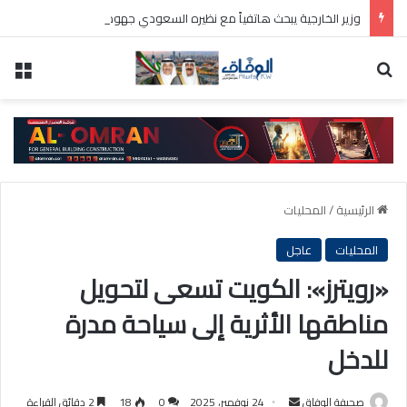
وزير الخارجية يبحث هاتفياً مع نظيره السعودي جهود تعزيز الأمن والاستقرار في المنطقة
بحث عن
الق
الرئيسية
/
المحليات
المحليات
عاجل
«رويترز»: الكويت تسعى لتحويل
مناطقها الأثرية إلى سياحة مدرة
للدخل
أرسل
صحيفة الوفاق
24 نوفمبر، 2025
0
18
2 دقائق القراءة