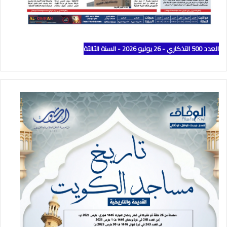
العدد 500 التذكاري - 26 يوليو 2026 - السنة الثالثة