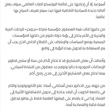
أسبوعيا، إلا أن إدراجها على قائمة اليونسكو للتراث العالمي سوف يفتح
آفاقا جديدة للسياحية الثقافية فيها حيث سيتم تعريف السياح بها
عالميا.
من جانبها قالت بثينة العصفور، مؤسسة شركة «بر وبحر» للرحلات البرية
والبحرية إن الأمر يحتاج إلى رؤية دولة تقوم من خلالها المؤسسات
الرسمية بوضع السياسات والإشراف على القطاع الخاص الذي يجب أن
يتم الاستعانة به لتحويل هذه الرؤية إلى واقع.
وأضافت أن بعض المشاريع قد لا تحتاج لأكثر من سنة أو سنتين لتطوير
الإمكانات الموجودة حاليا وتوفير حد معقول من النشاط السياحي،
بينما تحتاج بعض المشاريع الأخرى إلى مدى زمني أكبر.
من جهته، يرى الدكتور حسن أشكناني، أستاذ علم الأنثروبولوجيا والآثار
في جامعة الكويت، أن البلاد بحاجة إلى تحويل اكتشافاتها الأثرية إلى
اقتصاد إبداعي لا يقتصر على قيمتها العلمية فقط، بل يتطور ليحقق
قيمة مالية واقتصادية أيضا.