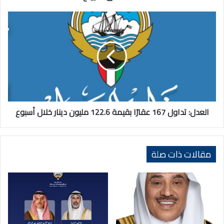
العدل:
تداول
167
عقارًا
بقيمة
122.6
مليون
دينار
خلال
أسبوع
العدل: تداول 167 عقارًا بقيمة 122.6 مليون دينار خلال أسبوع
مقالات ذات صلة