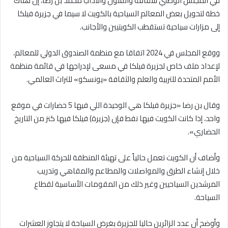
في المجلس الوطني للثقافة والفنون والآداب محمد بن رضا، إن هناك
خطة لتحويل بعض المعالم السياحية بالكويت لا سيما في جزيرة فيلكا
إلى مزارات سياحية تستقطب الكويتيين والأجانب.
ووقع المجلس في 2024 اتفاقا مع منظمة الصندوق الدولي للمعالم،
لإعداد ملف خاص لجزيرة فيلكا في مسعى لإدراجها في قائمة منظمة
الأمم المتحدة للتربية والعلم والثقافة «يونسكو» للتراث العالمي.
وقال بن رضا «جزيرة فيلكا هي الوحيدة اللي فيها 5 حضارات في موقع
واحد، إذا كانت الكويت فيها نفط فإن (جزيرة) فيلكا فيها كنز من التاريخ
الحضاري».
وأضاف أن الكويت تعمل حالياً على تهيئة المنطقة للحركة السياحية من
خلال إنشاء الطرق والمواصلات والمطاعم والمقاهي وتدريب
المرشدين السياحيين وغير ذلك من المقومات الأساسية لقطاع
السياحة.
وأوضح أن عدد الزائرين حاليا للجزيرة بغرض السياحة لا يتجاوز العشرات