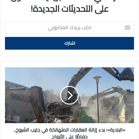
على التحديثات الجديدة!
اكتب
بريدك
الالكتروني
«البلدية»:
بدء
إزالة
العقارات
المتهالكة
في
جليب
الشيوخ..
حفاظًا
على
«البلدية»: بدء إزالة العقارات المتهالكة في جليب الشيوخ..
الأرواح
حفاظًا على الأرواح