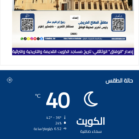
إصدار "الوفاق" الوثائقي: تاريخ مساجد الكويت القديمة والتاريخية والتراثية
حالة الطقس
40
℃
الكويت
42º - 36º
24%
6.52 كيلومتر/ساعة
سماء صافية