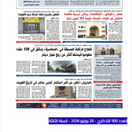
العدد 500 التذكاري - 26 يوليو 2026 - السنة الثالثة