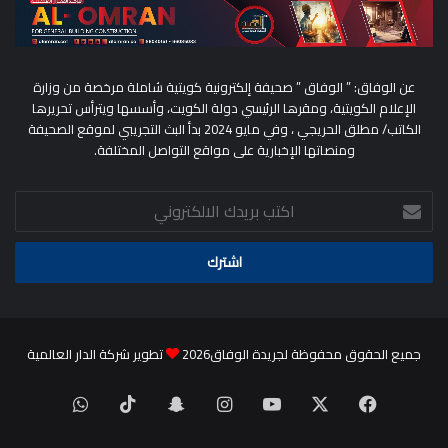
عن الوفاق: ” الوفاق ” صحيفة إلكترونية كويتية شاملة مرخصة من وزارة
الإعلام الكويتية، ومقرها الرئيسي دولة الكويت، وأسسها ويترأس تحريرها
الكاتب/ مطلق الحريجي ، وفي مايو 2024 بدأ البث التجريبي لموقع الصحيفة
ومنصاتها الإخبارية على مواقع التواصل المختلفة.
اكتب
بريدك
الالكتروني
جميع الحقوق محفوظة لجريدة الوفاق2026
تطوير شركة الدار العالمية
‫X
فيسبوك
‫YouTube
انستقرام
سناب
‫TikTok
واتساب