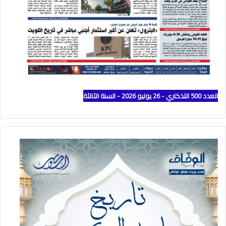
العدد 500 التذكاري - 26 يوليو 2026 - السنة الثالثة