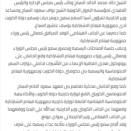
الشيخ خالد محمد الخالد الصباح ونائب رئيس مجلس الإدارة والرئيس
التنفيذي لمؤسسة البترول الكويتية الشيخ نواف سعود الصباح ومساعد
وزير الخارجية لشؤون آسيا السفير سميح جوهر حيات وسفير دولة الكويت
لدى جمهورية فيتنام الاشتراكية يوسف عاشور الصباغ.
كما حضرها عن الجانب الفيتنامي الوفد المرافق لمعالي رئيس وزراء
جمهورية فيتنام الاشتراكية.
وعقب جلسة المباحثات الرسمية وبحضور سمو رئيس مجلس الوزراء
ومعالي رئيس وزراء جمهورية فيتنام الاشتراكية وقع الجانبان على
بروتوكول تعديل اتفاقية الإعفاء من التأشيرات لحاملي جوازات السفر
الدبلوماسية والرسمية بين حكومتي دولة الكويت وجمهورية فيتنام
الاشتراكية.
كما وقع الجانبان مذكرة تفاهم بين معهد سعود الناصر الصباح
الدبلوماسي الكويتي التابع لوزارة خارجية دولة الكويت والأكاديمية
الدبلوماسية الفيتنامية التابعة لوزارة خارجية جمهورية فيتنام الاشتراكية
وقعهما عن الجانب الكويتي وزير الخارجية عبدالله علي اليحيا ووقعهما
عن الجانب الفيتنامي وزير الخارجية لي هواي ترونغ.
وقد أقام سمو رئيس مجلس الوزراء مأدبة غداء رسمية على شرف