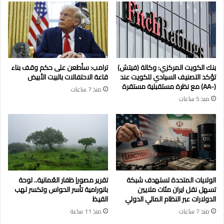
بنك الكويت المركزي: وكالة (فيتش)
ترامب: سأطعن على حكم وقف بناء
تؤكد التصنيف السيادي للكويت عند
قاعة الاحتفالات بالبيت الأبيض
(-AA) مع نظرة مستقبلية مستقرة
منذ 7 ساعات
منذ 5 ساعات
الولايات المتحدة تستهدف شبكة
تقرير مصور| ظفار العُمانية.. لوحة
تسهل نقل ايران مئات ملايين
بانورامية تأسر الحواس وتكسر لهب
الدولارات عبر النظام المالي الدولي
القيظ
منذ 7 ساعات
منذ 11 ساعة