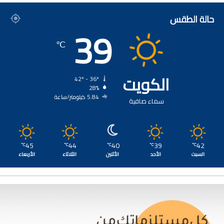
حالة الطقس
39
℃
الكويت
42º - 36º
28%
5.84 كيلومتر/ساعة
سماء صافية
45
44
40
39
42
℃
℃
℃
℃
℃
السبت
الأحد
الأثنين
الثلاثاء
الأربعاء