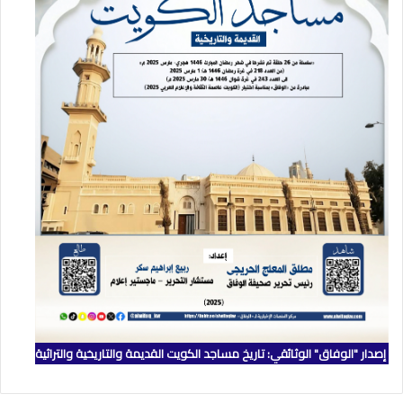
إصدار "الوفاق" الوثائقي: تاريخ مساجد الكويت القديمة والتاريخية والتراثية