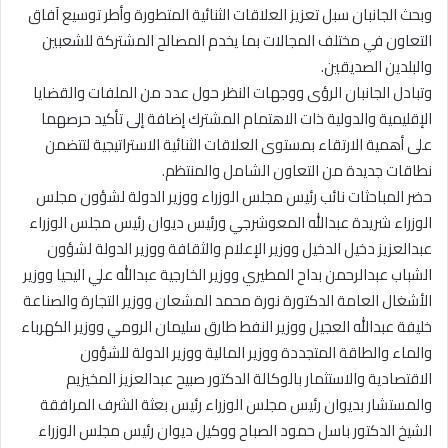
وبحث الجانبان سبل تعزيز العلاقات الثنائية المتطورة وأطر توسيع آفاق
التعاون في مختلف المجالات بما يخدم المصالح المشتركة للشعبين
والبلدين الصديقين.
وتبادل الجانبان الرؤى ووجهات النظر حول عدد من الملفات والقضايا
الإقليمية والدولية ذات الاهتمام المشترك إضافة إلى تأكيد حرصهما
على أهمية الارتقاء بمستوى العلاقات الثنائية الاستراتيجية لتتضمن
نطاقات جديدة من التعاون الشامل والمنتظم.
حضر المباحثات نائب رئيس مجلس الوزراء ووزير الدولة لشؤون مجلس
الوزراء شريدة عبدالله المعوشرجي ورئيس ديوان رئيس مجلس الوزراء
عبدالعزيز دخيل الدخيل ووزير الإعلام والثقافة ووزير الدولة لشؤون
الشباب عبدالرحمن بداح المطيري ووزير الخارجية عبدالله علي اليحيا ووزير
الأشغال العامة الدكتورة نورة محمد المشعان ووزير التجارة والصناعة
خليفة عبدالله العجيل ووزير النفط طارق سليمان الرومي ووزير الكهرباء
والماء والطاقة المتجددة ووزير المالية ووزير الدولة للشؤون
الاقتصادية والاستثمار بالوكالة الدكتور صبيح عبدالعزيز المخيزيم
والمستشار بديوان رئيس مجلس الوزراء رئيس بعثة الشرف المرافقة
الشيخ الدكتور باسل حمود الصباح ووكيل ديوان رئيس مجلس الوزراء