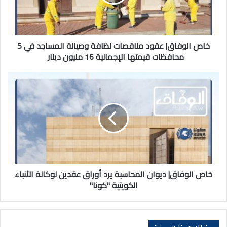
وصيانة
المساجد
في
5
محافظات
خاص الوفاق| عقود مناقصات نظافة وصيانة المساجد في 5
قيمتها
محافظات قيمتها الإجمالية 16 مليون دينار
الإجمالية
16
خاص
مليون
الوفاق|
دينار
ديوان
المحاسبة
يرد
أوراق
عقدين
لوكالة
الأنباء
الكويتية
خاص الوفاق| ديوان المحاسبة يرد أوراق عقدين لوكالة الأنباء
"كونا"
الكويتية "كونا"