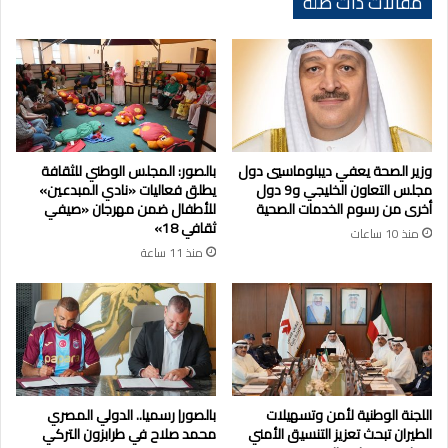
مقالات ذات صلة
وزير الصحة يعفي ديبلوماسيي دول
بالصور: المجلس الوطني للثقافة
مجلس التعاون الخليجي و9 دول
يطلق فعاليات «نادي المبدعين»
أخرى من رسوم الخدمات الصحية
للأطفال ضمن مهرجان «صيفي
ثقافي 18»
منذ 10 ساعات
منذ 11 ساعة
اللجنة الوطنية لأمن وتسهيلات
بالصور| رسميا.. الدولي المصري
الطيران تبحث تعزيز التنسيق الأمني
محمد صلاح في طرابزون التركي