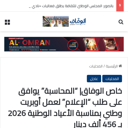
بالصور: المجلس الوطني للثقافة يطلق فعاليات «نادي المبدعين» للأطفال ضمن مهرجان «صيفي ثقافي 18»
بحث عن
الق
الرئيسية
/
المحليات
المحليات
عاجل
خاص الوفاق| “المحاسبة” يوافق
على طلب “الإعلام” لعمل أوبريت
وطني بمناسبة الأعياد الوطنية 2026
بـ 456 ألف دينار