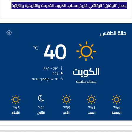
إصدار "الوفاق" الوثائقي: تاريخ مساجد الكويت القديمة والتاريخية والتراثية
حالة الطقس
40
℃
الكويت
44º - 39º
22%
4.78 كيلومتر/ساعة
سماء صافية
45
41
39
41
44
℃
℃
℃
℃
℃
الجمعة
السبت
الأحد
الأثنين
الثلاثاء