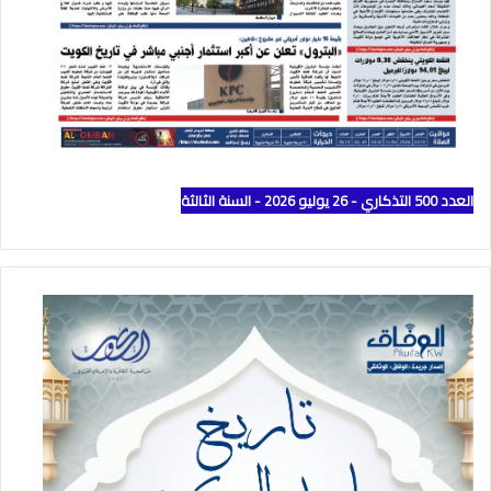
العدد 500 التذكاري - 26 يوليو 2026 - السنة الثالثة