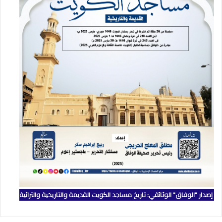
إصدار "الوفاق" الوثائقي: تاريخ مساجد الكويت القديمة والتاريخية والتراثية