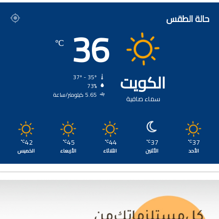
حالة الطقس
36
℃
الكويت
37º - 35º
73%
5.65 كيلومتر/ساعة
سماء صافية
42
45
44
37
37
℃
℃
℃
℃
℃
الأحد
الأثنين
الثلاثاء
الأربعاء
الخميس