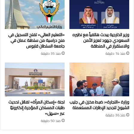
وزير الخارجية يبحث هاتفياً مع نظيره
«التعليم العالي» تفتح التسجيل في
السعودي جهود تعزيز الأمن
منح دراسية من سلطنة عمان في
والاستقرار في المنطقة
جامعة السلطان قابوس
منذ 14 دقيقة
منذ 35 دقيقة
وزارة «التجارة»: ضبط مخزن في جليب
لجنة «إسكان المرأة» تفعّل تحديث
الشيوخ لتجديد الإطارات المستعملة
طلبات المساكن المؤجرة إلكترونيًا
عبر «سهل»
منذ 36 دقيقة
منذ 50 دقيقة