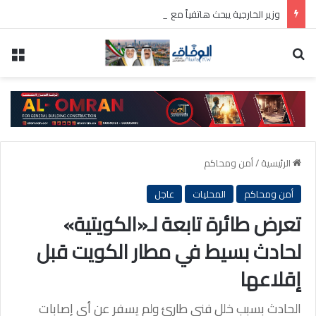
وزير الخارجية يبحث هاتفياً مع نظيره السعودي جهود تعزيز الأمن والاستقرار في المنطقة
بحث عن
الق
الرئيسية
/
أمن ومحاكم
أمن ومحاكم
المحليات
عاجل
تعرض طائرة تابعة لـ«الكويتية»
لحادث بسيط في مطار الكويت قبل
إقلاعها
الحادث بسبب خلل فني طارئ ولم يسفر عن أي إصابات