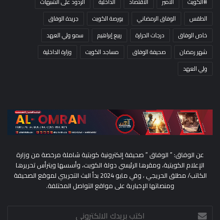
#الكويت
الأمير
الاقتصاد
الداخلية
الردود على الشبهات
الطقس
الوفاق الرمضاني
بورصة الكويت
جريدة الوفاق
خاص الوفاق
درجات الحرارة
ربيع إبراهيم
سمو ولي العهد
شهر رمضان
صحيفة الوفاق
مساجد الكويت
وزارة الداخلية
ولي العهد
عن الوفاق: ” الوفاق ” صحيفة إلكترونية كويتية شاملة مرخصة من وزارة
الإعلام الكويتية، ومقرها الرئيسي دولة الكويت، وأسسها ويترأس تحريرها
الكاتب/ مطلق الحريجي ، وفي مايو 2024 بدأ البث التجريبي لموقع الصحيفة
ومنصاتها الإخبارية على مواقع التواصل المختلفة.
اكتب