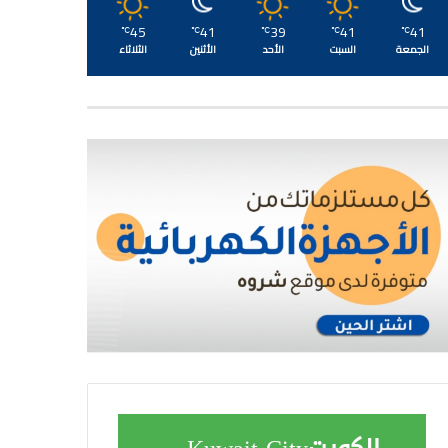
45
41
39
41
41
℃
℃
℃
℃
℃
الجمعة
السبت
الأحد
الأثنين
الثلاثاء