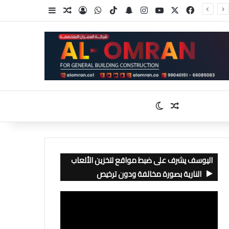
‫X
فيسبوك
‫YouTube
انستقرام
سناب تشات
‫TikTok
واتساب
تسجيل الدخول
مقال عشوائي
إضافة عمود جا
مقال عشوائي
الوضع المظلم
اليوسف يشرف على ضبط مواقع لتخزين الألعاب
النارية بصورة مخالفة ودون ترخيص
مشغل
الفيديو