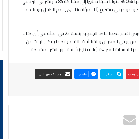
وبين أن عدد الكتب المسجلة بلغ 287 ألف عنوان من ضمنها 35066 عنوانا حديثا مشيرا إلى مشاركة 84 دار نشر في البرنامج
شر ونموه وإلى مشروع (أنا المؤلف) الذي يدعم الطفل ويساعده
وعن الخدمات المقدمة للجمهور قال الرباح إن إدارة المعرض تقدم خصما خاصا للجمهور بنسبة 25 في المئة على أي كتاب
لجمهور في المعرض والشاشات التفاعلية كما يمكن البحث من
QR ) بأجنحة دور النشر المشاركة.
نتيريست
سكايب
ماسنجر
مشاركة عبر البريد