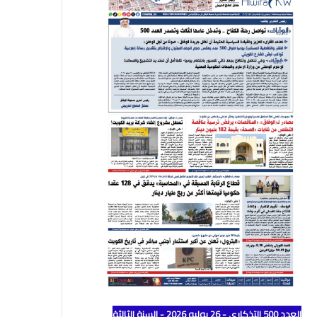
العدد 500 التذكاري - 26 يوليو 2026 - السنة الثالثة