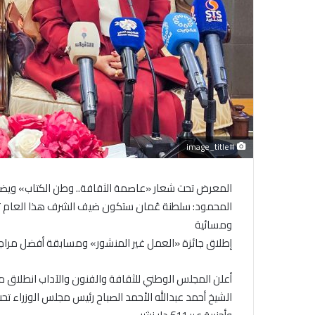
#image_title
المعرض تحت شعار «عاصمة الثقافة.. وطن الكتاب» ويضم 120 فعالية وبرنامجاً للأطفال وجوائز جد
المحمود: سلطنة عُمان ستكون ضيف الشرف هذا العام تكر
ومسائية
إطلاق جائزة «العمل غير المنشور» ومسابقة أفضل مراج