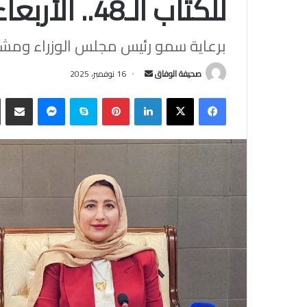
للكتاب الـ48.. الأربعاء المقبل
برعاية سمو رئيس مجلس الوزراء ومشاركة 33 دولة عربية 
أرسل
صحيفة الوفاق
16 نوفمبر، 2025
بريدا
فيسبوك
‫X
لينكدإن
بينتيريست
سكايب
ماسنجر
مشاركة
إلكترونيا