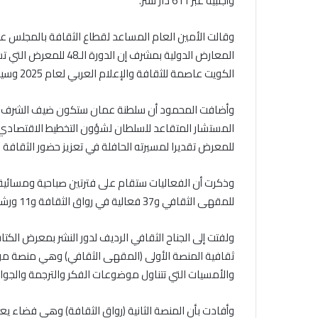
وأجنبية عبر 611 دار نشر.
وقالت الأمين العام المساعد لقطاع الثقافة بالمجلس
الكويت عاصمة للثقافة والإعلام العربي لعام 2025 وسيحفل المعرض بفعاليات خاصة.
وأضافت المحمود أن سلطنة عمان ستكون ضيف الشرف هذا ال
المستشار المتقاعد للسلطان لشؤون التخطيط الاقتصادي
للمعرض تقديرا لمسيرته الحافلة في تعزيز حضور الثقافة ال
للمقهى الثقافي و37 فعالية في رواق الثقافة و11 ورشة و39 فعالية للأطفال وفعاليات متنوعة بإجمالي 120 فعالية.
ولفتت إلى الجناح الثقافي الرديف لدور النشر بمعرض ال
ثقافية المنصة الأولى (المقهى الثقافي) وهي منصة موس
والأمسيات التي تتناول موضوعات الفكر والترجمة والجوائز 
وأفادت بأن المنصة الثانية (رواق الثقافة) وهي فضاء ي