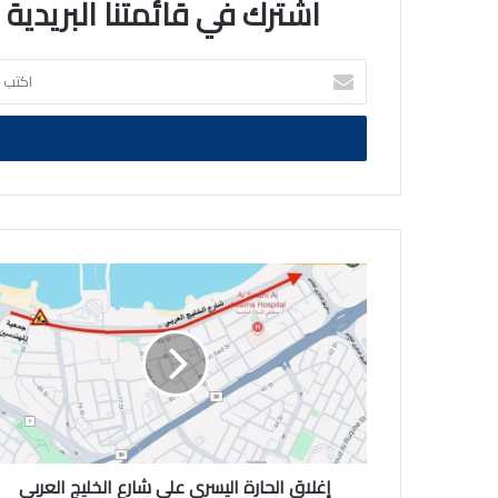
اشترك في قائمتنا البريدية
اكتب
بريدك
الالكتروني
إغلاق
الحارة
اليسرى
على
شارع
الخليج
العربي
بدءًا
من
اليوم
إغلاق الحارة اليسرى على شارع الخليج العربي