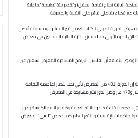
نصة الثالثة (جناح ثقافة الطفل) وتقدم بيئة تعليمية تفاعلية
شئة عبر فضاء تفاعلي قائم على التقنية والمعرفة.
 معرض الكويت الدولي للكتاب للعمل غير المنشور ومسابقة أفضل
لق للمرة الأولى كما ستوزع جائزة الطلبة المبدعين في معرض
لوطني للثقافة أن تفاصيل البرامج المصاحبة للمعرض ستعلن عبر
من جانبه قال مدير المعرض خليفة الرباح في كلمة مماثلة إن الدورة الـ48 من المعرض تأتي تحت شعار (عاصمة الثقافة
وأضاف الرباح انه تم تخصيص ثلاث قاعات للمعرض (5-6-7) إذ خصصت قاعة 5 لدور النشر العربية و6 لدور النشر الكويتية ودول
أجنبية والقاعة 7 للجهات الحكومية والمنظمات الإقليمية والنفع العام كما خصص “لوبي” المعرض