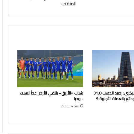
المنقف
بنك الكويت المركزي: رصيد الذهب 31.8
شباب «الأزرق» يلتقي الأردن غداً السبت
مليون دينار والودائع بالعملة الأجنبية 9
.. وديا
منذ 4 ساعات