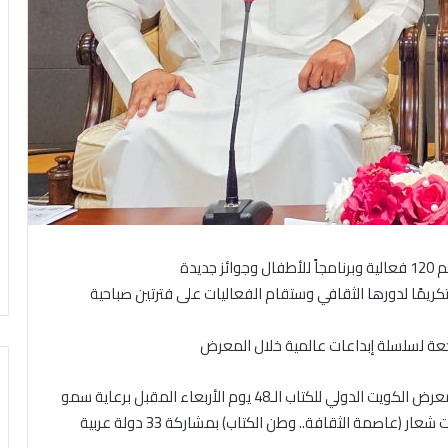
يدة
يمًا لدورها الثقافي وستقام الفعاليات على فترتين صباحية
عة لسلسلة إبداعات عالمية خلال المعرض
أعلن المجلس الوطني للثقافة والفنون والآداب انطلاق معرض الكويت الدولي للكتاب الـ48 يوم الأربعاء المقبل برعاية سمو
الشيخ أحمد عبدالله الأحمد الصباح رئيس مجلس الوزراء تحت شعار (عاصمة الثقافة.. وطن الكتاب) بمشاركة 33 دولة عربية