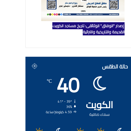
إصدار "الوفاق" الوثائقي: تاريخ مساجد الكويت
القديمة والتاريخية والتراثية
حالة الطقس
40
℃
الكويت
41º - 39º
36%
4.59 كيلومتر/ساعة
سماء صافية