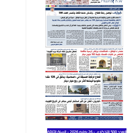
العدد 500 التذكاري - 26 يوليو 2026 - السنة الثالثة