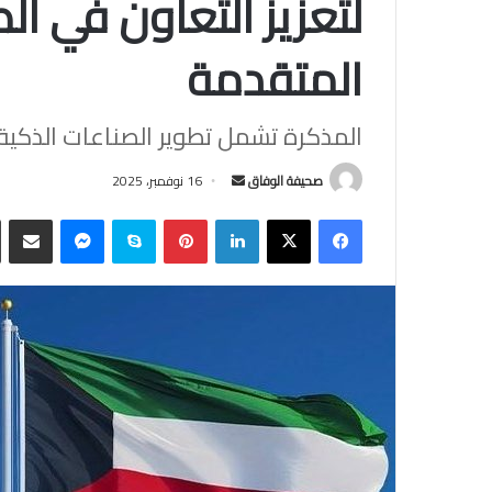
لتعزيز التعاون في ال
المتقدمة
المذكرة تشمل تطوير الصناعات الذكية و
أرسل
صحيفة الوفاق
16 نوفمبر، 2025
بريدا
فيسبوك
‫X
لينكدإن
بينتيريست
سكايب
ماسنجر
مشاركة
إلكترونيا