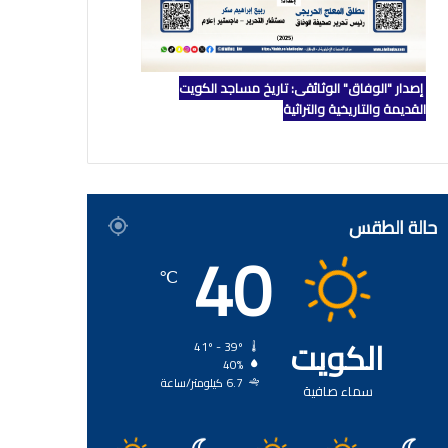
إصدار "الوفاق" الوثائقي: تاريخ مساجد الكويت
القديمة والتاريخية والتراثية
حالة الطقس
40
℃
الكويت
41º - 39º
40%
6.7 كيلومتر/ساعة
سماء صافية