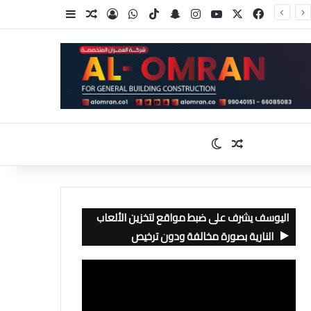
‫X
فيسبوك
‫YouTube
انستقرام
سناب تشات
‫TikTok
واتساب
تسجيل الدخول
مقال عشوائي
إضافة عمود جا
مقال عشوائي
الوضع المظلم
اليوسف يشرف على ضبط مواقع لتخزين الألعاب
النارية بصورة مخالفة ودون ترخيص
مشغل
الفيديو