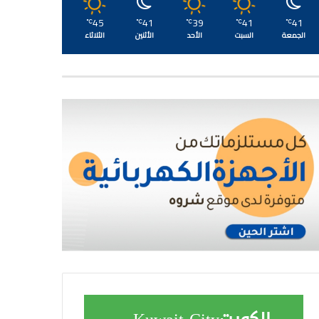
45
41
39
41
41
℃
℃
℃
℃
℃
الجمعة
السبت
الأحد
الأثنين
الثلاثاء