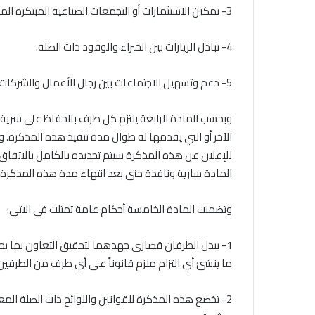
3- تمكين الاستثمارات أو التجمعات الصناعية المبتكرة المشتركة.
4- تبادل الزيارات بين الخبراء والوقود ذات الصلة.
5- دعم وتسهيل الاجتماعات بين رجال الأعمال والشركات العاملة في القطاع الصناعي من كلا البلدين.
وبحسب المادة الرابعة يلتزم كل طرف بالحفاظ على سرية ا
الآخر أو التي يقدمها له طوال مدة تنفيذ هذه المذكرة، و
للإعلان عن هذه المذكرة سيتم تحديده بالكامل بالاتفا
المادة سارية ونافذة حتى بعد انتهاء مدة هذه المذكرة أو
وتضمنت المادة الخامسة أحكام عامة تمثلت في الاتي:
1- يبذل الطرفان قصارى جهدهما لتحقيق التعاون بما 
ما ينشئ أي التزام ملزم قانوناً على أي طرف من الطرفين
2- تخضع هذه المذكرة للقوانين واللوائح ذات الصلة المع