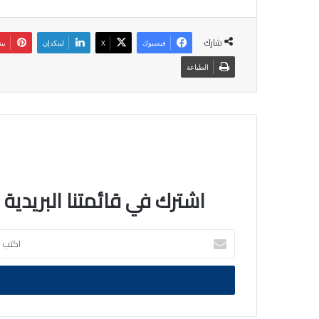
شارك
فيسبوك
‫X
لينكدإن
بي
الطباعة
اشترك في قائمتنا البريدية
اكتب
بريدك
الالكتروني