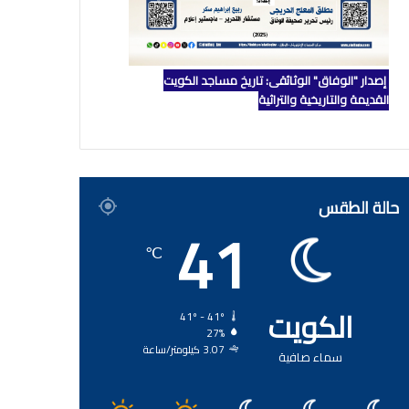
إصدار "الوفاق" الوثائقي: تاريخ مساجد الكويت
القديمة والتاريخية والتراثية
حالة الطقس
41
℃
الكويت
41º - 41º
27%
3.07 كيلومتر/ساعة
سماء صافية