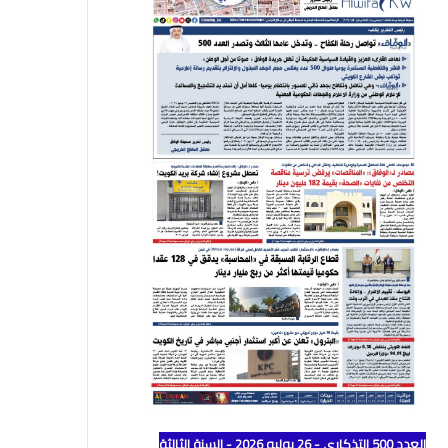
العدد 500 التذكاري - 26 يوليو 2026 - السنة الثالثة