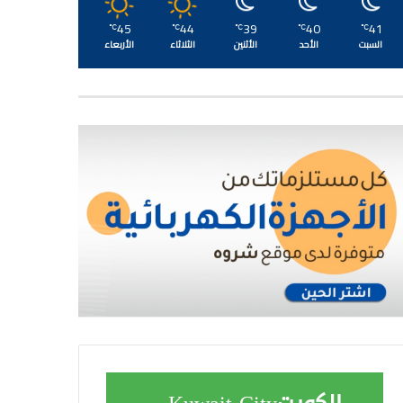
45
44
39
40
41
℃
℃
℃
℃
℃
السبت
الأحد
الأثنين
الثلاثاء
الأربعاء