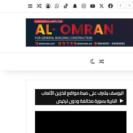
‫X
فيسبوك
‫YouTube
انستقرام
سناب تشات
‫TikTok
واتساب
تسجيل الدخول
مقال عشوائي
إضافة عمود جا
مقال عشوائي
الوضع المظلم
اليوسف يشرف على ضبط مواقع لتخزين الألعاب
النارية بصورة مخالفة ودون ترخيص
مشغل
الفيديو