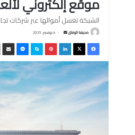
موقع إلكتروني لألعا
الشبكة تغسل أموالها عبر شركات تجاري
أرسل
صحيفة الوفاق
4 نوفمبر، 2025
بريدا
فيسبوك
‫X
لينكدإن
بينتيريست
سكايب
ماسنجر
مشاركة
إلكترونيا