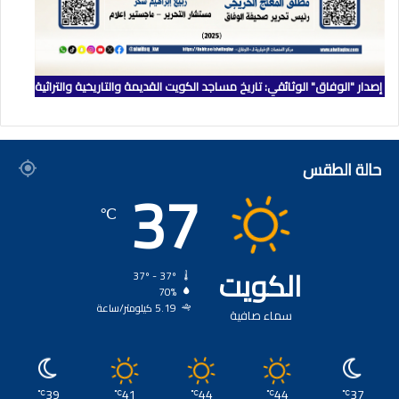
إصدار "الوفاق" الوثائقي: تاريخ مساجد الكويت القديمة والتاريخية والتراثية
حالة الطقس
37
℃
الكويت
37º - 37º
70%
5.19 كيلومتر/ساعة
سماء صافية
39
41
44
44
37
℃
℃
℃
℃
℃