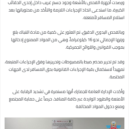
ورصدت أجهزة الفحص بالأشعة وجود جسم غريب داخل إحدى الحقائب
الكبيرة، ما استدعى اتخاذ الإجراءات اللازمة والتأكد من محتوياتها بعد
استلام المسافر لأمتعته.
وبالفحص اليدوي الدقيق، تم العثور على كمية من مادة التنباك بلغ
وزنها الإجمالي نحو 16 كيلوغراماً، وهي من المواد الممنوع إدخالها
بموجب القوانين واللوائح الجمركية.
وقد تم تحرير محضر ضبط بالمضبوطات وتحريزها وفق الإجراءات المتبعة،
تمهيداً لاستكمال بقية الإجراءات القانونية بحق المسافر لدى الجهات
المختصة.
وأكدت الإدارة العامة للجمارك أنها مستمرة في تشديد الرقابة على
الأمتعة والطرود الواردة عبر كافة المنافذ، حرصاً على حماية المجتمع
ومنع دخول المواد المخالفة