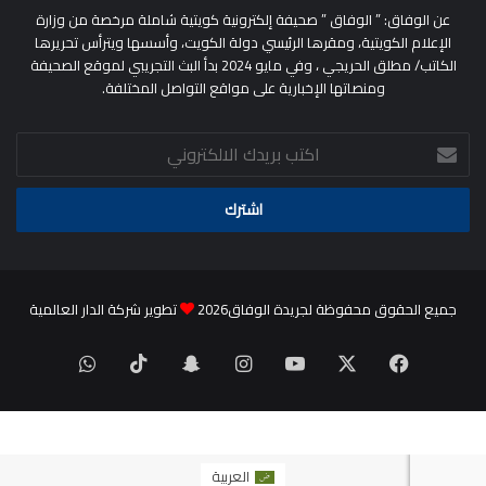
عن الوفاق: ” الوفاق ” صحيفة إلكترونية كويتية شاملة مرخصة من وزارة
الإعلام الكويتية، ومقرها الرئيسي دولة الكويت، وأسسها ويترأس تحريرها
الكاتب/ مطلق الحريجي ، وفي مايو 2024 بدأ البث التجريبي لموقع الصحيفة
ومنصاتها الإخبارية على مواقع التواصل المختلفة.
اكتب
بريدك
الالكتروني
جميع الحقوق محفوظة لجريدة الوفاق2026
تطوير شركة الدار العالمية
‫X
فيسبوك
‫YouTube
انستقرام
سناب
‫TikTok
واتساب
تشات
العربية