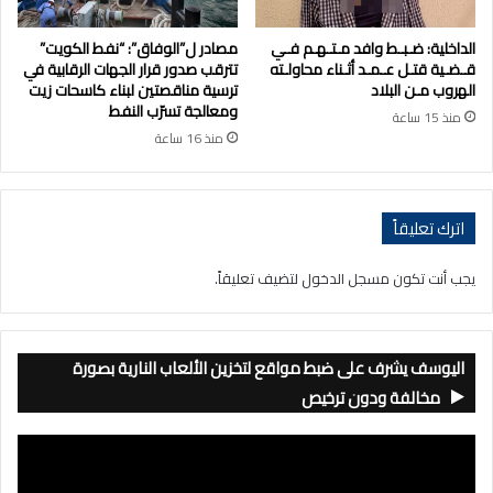
الداخلية: ضـبـط وافد مـتـهـم فـي
مصادر ل”الوفاق”: “نفط الكويت”
قـضـية قتـل عـمـد أثـناء محاولـته
تترقب صدور قرار الجهات الرقابية في
الهروب مـن البلاد
ترسية مناقصتين لبناء كاسحات زيت
ومعالجة تسرّب النفط
منذ 15 ساعة
منذ 16 ساعة
اترك تعليقاً
يجب أنت تكون
مسجل الدخول
لتضيف تعليقاً.
اليوسف يشرف على ضبط مواقع لتخزين الألعاب النارية بصورة
مخالفة ودون ترخيص
مشغل
الفيديو