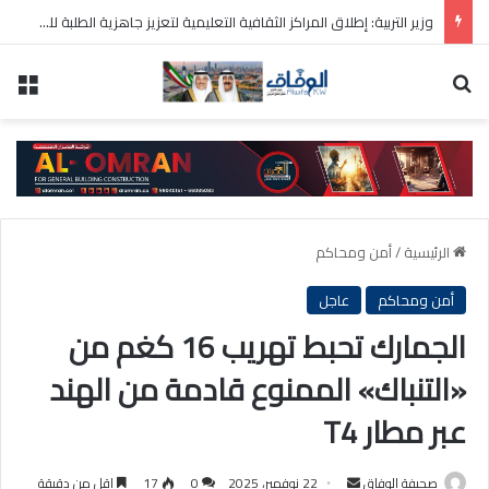
وزير التربية: إطلاق المراكز الثقافية التعليمية لتعزيز جاهزية الطلبة للعام الدراسي المقبل
بحث عن
الق
الرئيسية
/
أمن ومحاكم
أمن ومحاكم
عاجل
الجمارك تحبط تهريب 16 كغم من
«التنباك» الممنوع قادمة من الهند
عبر مطار T4
أرسل
صحيفة الوفاق
22 نوفمبر، 2025
0
17
اقل من دقيقة