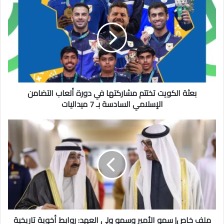
الكويت
تختتم
مشاركتها
في
دورة
ألعاب
التضامن
الإسلامي
السادسة
بعثة الكويت تختتم مشاركتها في دورة ألعاب التضامن
بـ
الإسلامي السادسة بـ 7 ميداليات
7
ميداليات
ملف
خاص|
سمو
الأمير
وسمو
ولي
العهد:
روابط
أخوية
تاريخية
ملف خاص| سمو الأمير وسمو ولي العهد: روابط أخوية تاريخية