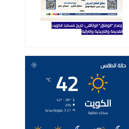
إصدار "الوفاق" الوثائقي: تاريخ مساجد الكويت
القديمة والتاريخية والتراثية
حالة الطقس
42
℃
الكويت
42º - 38º
25%
3.21 كيلومتر/ساعة
سماء صافية