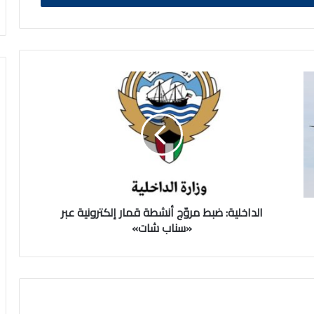
الداخلية:
ضبط
مروّج
أنشطة
قمار
إلكترونية
عبر
«سناب
شات»
الداخلية: ضبط مروّج أنشطة قمار إلكترونية عبر
«سناب شات»