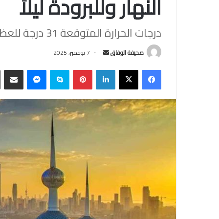
النهار وللبرودة ليلاً
درجات الحرارة المتوقعة 31 درجة للعظمى.. و12 للصغرى
أرسل
صحيفة الوفاق
7 نوفمبر، 2025
بريدا
فيسبوك
‫X
لينكدإن
بينتيريست
سكايب
ماسنجر
مشاركة
إلكترونيا