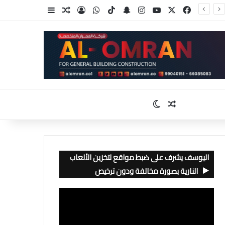
‫X
فيسبوك
‫YouTube
انستقرام
سناب تشات
‫TikTok
واتساب
تسجيل الدخول
مقال عشوائي
إضافة عمود جا
مقال عشوائي
الوضع المظلم
اليوسف يشرف على ضبط مواقع لتخزين الألعاب
النارية بصورة مخالفة ودون ترخيص
مشغل
الفيديو