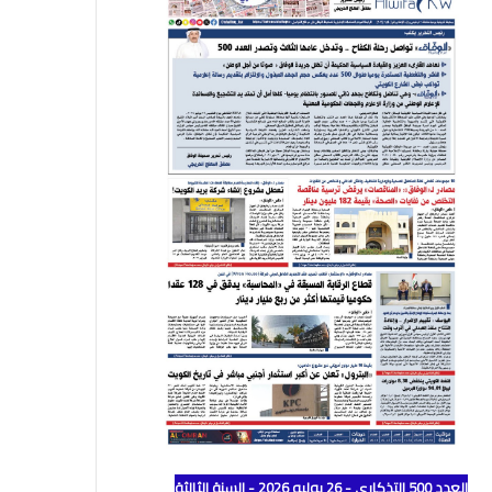
العدد 500 التذكاري - 26 يوليو 2026 - السنة الثالثة