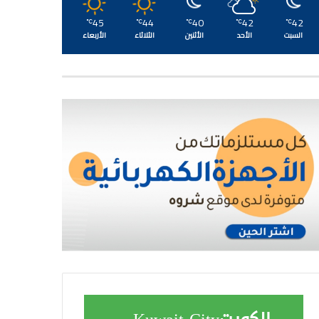
45
44
40
42
42
℃
℃
℃
℃
℃
السبت
الأحد
الأثنين
الثلاثاء
الأربعاء