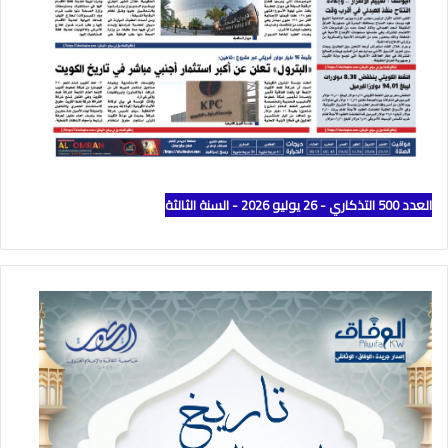
العدد 500 التذكاري - 26 يوليو 2026 - السنة الثالثة