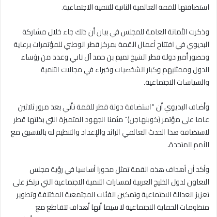
استضافتها للقمة العالمية الثانية للتنمية الاجتماعية.
وذكرت الأمانة العامة للمجلس في بيان أن ذلك جاء خلال مشاركة
البديوي في افتتاح أعمال القمة بمركز قطر الوطني للمؤتمرات برعاية
وحضور أمير دولة قطر الشيخ تميم بن حمد آل ثاني وعدد من رؤساء
الدول وممثليهم وكبار الشخصيات وخبراء في مجالات التنمية
والسياسات الاجتماعية.
وأضاف البديوي أن “استضافة دولة قطر للقمة تأتي بعد مرور ثلاثين
عاما على مؤتمر (كوبنهاجن)” مثمنا الجهود المتميزة التي بذلتها قطر
لاستضافة هذا الحدث العالمي الرائد والإعداد والتنظيم له بالتنسيق مع
الأمم المتحدة.
وأكد أن أهداف هذه القمة تمثل محورا أساسيا في رؤية مجلس
التعاون لدول الخليج العربية لمسارات التنمية الاجتماعية التي ترتكز على
تعزيز العدالة الاجتماعية وتمكين الفئات المجتمعية المختلفة وتطوير
منظومات الحماية الاجتماعية لا سيما أنها أهداف تتقاطع مع