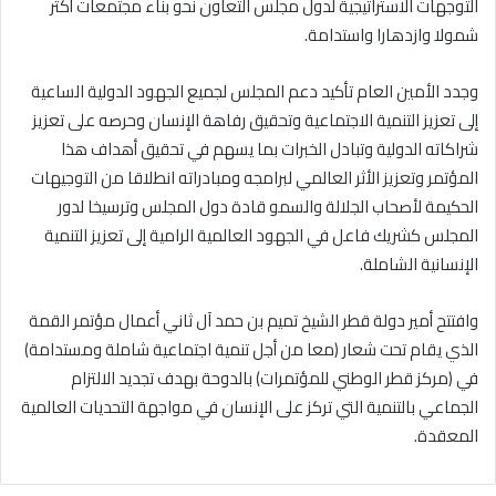
التوجهات الاستراتيجية لدول مجلس التعاون نحو بناء مجتمعات أكثر
شمولا وازدهارا واستدامة.
وجدد الأمين العام تأكيد دعم المجلس لجميع الجهود الدولية الساعية
إلى تعزيز التنمية الاجتماعية وتحقيق رفاهة الإنسان وحرصه على تعزيز
شراكاته الدولية وتبادل الخبرات بما يسهم في تحقيق أهداف هذا
المؤتمر وتعزيز الأثر العالمي لبرامجه ومبادراته انطلاقا من التوجيهات
الحكيمة لأصحاب الجلالة والسمو قادة دول المجلس وترسيخا لدور
المجلس كشريك فاعل في الجهود العالمية الرامية إلى تعزيز التنمية
الإنسانية الشاملة.
وافتتح أمير دولة قطر الشيخ تميم بن حمد آل ثاني أعمال مؤتمر القمة
الذي يقام تحت شعار (معا من أجل تنمية اجتماعية شاملة ومستدامة)
في (مركز قطر الوطني للمؤتمرات) بالدوحة بهدف تجديد الالتزام
الجماعي بالتنمية التي تركز على الإنسان في مواجهة التحديات العالمية
المعقدة.