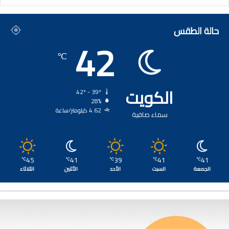
حالة الطقس
42
℃
الكويت
42º - 39º
28%
4.62 كيلومتر/ساعة
سماء صافية
45
41
39
41
41
℃
℃
℃
℃
℃
الجمعة
السبت
الأحد
الأثنين
الثلاثاء