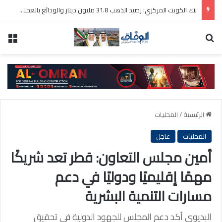
بنك الكويت المركزي: رصيد الذهب 31.8 مليون دينار والودائع بالعملة الأجنبية 9 مليارات دينار
بحث عن
الق
الرئيسية
/
المحليات
المحليات
عاجل
أمين مجلس التعاون: قطر تعد شريكًا
مهمًا إقليميًا ودوليًا في دعم
مسارات التنمية البشرية
البديوي أكد دعم المجلس للجهود الدولية في تحقيق