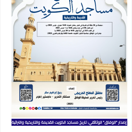
إصدار "الوفاق" الوثائقي: تاريخ مساجد الكويت القديمة والتاريخية والتراثية