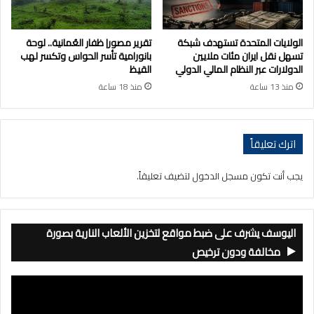
الولايات المتحدة تستهدف شبكة
تقرير مصور| ظفار العُمانية.. لوحة
تسهل نقل ايران مئات ملايين
بانورامية تأسر الحواس وتكسر لهب
الدولارات عبر النظام المالي الدولي
القيظ
منذ 13 ساعة
منذ 18 ساعة
اترك تعليقاً
يجب أنت تكون
مسجل الدخول
لتضيف تعليقاً.
اليوسف يشرف على ضبط مواقع لتخزين الألعاب النارية بصورة
مخالفة ودون ترخيص
مشغل
الفيديو