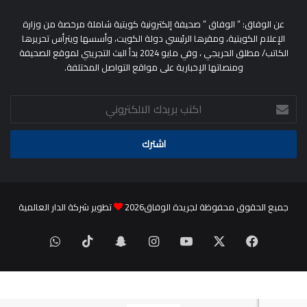
عن الوفاق: ” الوفاق ” صحيفة إلكترونية كويتية شاملة مرخصة من وزارة
الإعلام الكويتية، ومقرها الرئيسي دولة الكويت، وأسسها ويترأس تحريرها
الكاتب/ مطلق الحريجي ، وفي مايو 2024 بدأ البث التجريبي لموقع الصحيفة
ومنصاتها الإخبارية على مواقع التواصل المختلفة.
اكتب
بريدك
الالكتروني
جميع الحقوق محفوظة لجريدة الوفاق2026
تطوير شركة الدار العالمية
‫X
فيسبوك
‫YouTube
انستقرام
سناب
‫TikTok
واتساب
تشات