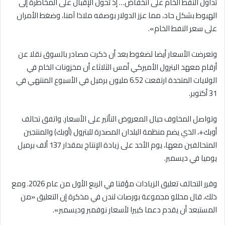
تداول النفط الخام على انخفاض… إذ تحول الإقبال على المخاطرة إلى
الهبوط بشكل حاد، مما عزز الدولار بوصفه ملاذا آمنا، وضغط الأمران
على سعر النفط الخام».
وتعرضت الأسعار أيضا لضغوط بعد أن ذكرت مصادر بالسوق نقلا عن
أرقام معهد البترول الأميركي أمس الثلاثاء أن مخزونات الخام في
الولايات المتحدة ارتفعت 6.52 مليون برميل في الأسبوع المنتهي في
31 أكتوبر.
وتواصل المخاوف حيال المعروض التأثير على الأسعار. واتفق تحالف
أوبك+، الذي يضم منظمة البلدان المصدرة للبترول (أوبك) والمنتجين
المتحالفين معها، يوم الأحد على زيادة الإنتاج بمقدار 137 ألف برميل
يوميا في ديسمبر.
وقرر التحالف تعليق الزيادات مؤقتا في الربع الأول من عام 2026. ومع
ذلك، قال محللو مجموعة بورصات لندن في مذكرة إن التعليق «من
المستبعد أن يقدم دعما كبيرا لأسعار نوفمبر وديسمبر».