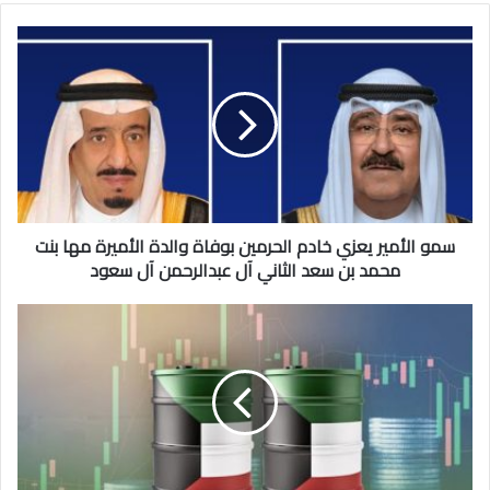
سمو
الأمير
يعزي
خادم
الحرمين
بوفاة
والدة
الأميرة
مها
بنت
سمو الأمير يعزي خادم الحرمين بوفاة والدة الأميرة مها بنت
محمد
محمد بن سعد الثاني آل عبدالرحمن آل سعود
بن
سعد
«النفط
الثاني
الكويتي»
آل
ينخفض
عبدالرحمن
1.28
آل
دولار
سعود
ليبلغ
66.11
دولارًا