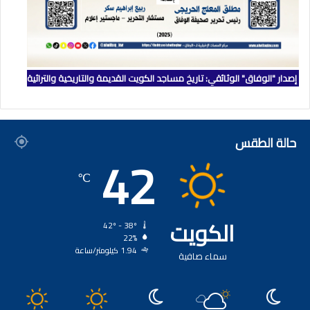
إصدار "الوفاق" الوثائقي: تاريخ مساجد الكويت القديمة والتاريخية والتراثية
حالة الطقس
42
℃
الكويت
42º - 38º
22%
1.94 كيلومتر/ساعة
سماء صافية