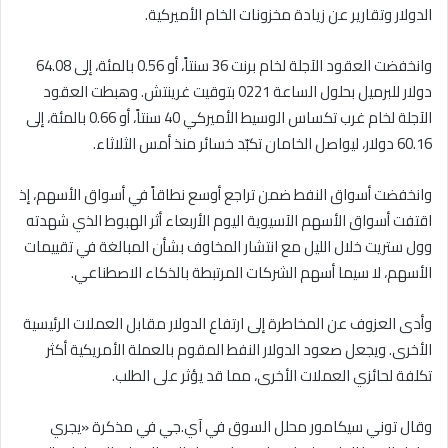
الدولار وتقارير عن زيادة مخزونات الخام الأميركية.
وانخفضت العقود الآجلة لخام برنت 36 سنتاً، أو 0.56 بالمئة، إلى 64.08
دولار للبرميل بحلول الساعة 0221 بتوقيت غرينتش. وهبطت العقود
الآجلة لخام غرب تكساس الوسيط الأميركي 40 سنتاً، أو 0.66 بالمئة، إلى
60.16 دولار، ليواصل الخامان تكبّد خسائر منذ أمس الثلاثاء.
وانخفضت أسواق النفط ضمن تراجع أوسع نطاقاً في أسواق الأسهم، إذ
اقتفت أسواق الأسهم الآسيوية اليوم الأربعاء أثر الهبوط الذي شهدته
وول ستريت خلال الليل مع انتشار المخاوف بشأن المبالغة في تقييمات
الأسهم، لا سيما أسهم الشركات المرتبطة بالذكاء الاصطناعي.
وأدى العزوف عن المخاطرة إلى ارتفاع الدولار مقابل العملات الرئيسية
الأخرى. ويجعل صعود الدولار النفط المقوم بالعملة الأمريكية أكثر
تكلفة لحائزي العملات الأخرى، مما قد يؤثر على الطلب.
وقال توني سيكامور محلل السوق في آي.جي في مذكرة «يجري