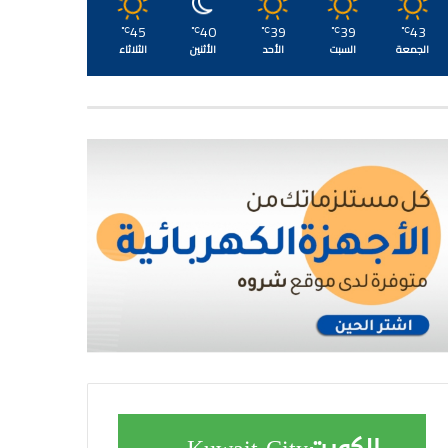
45
40
39
39
43
℃
℃
℃
℃
℃
الجمعة
السبت
الأحد
الأثنين
الثلاثاء