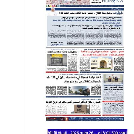
العدد 500 التذكاري - 26 يوليو 2026 - السنة الثالثة