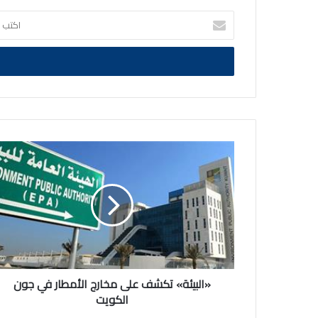
اكتب
بريدك
الالكتروني
«البيئة»
تكشف
على
مخارج
الأمطار
في
جون
الكويت
«البيئة» تكشف على مخارج الأمطار في جون
الكويت