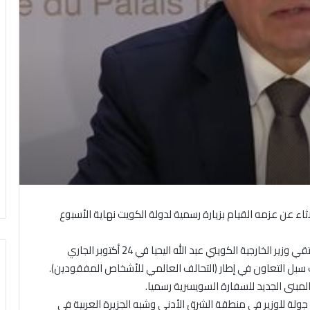
اثاء عن عزمه القيام بزيارة رسمية لدولة الكويت نهاية الأسبوع
وقالت وزارة الخارجية السويسرية في بيان إن كاسيس سيلتقي وزير الخارجية الكويتي عبد الله اليحيا في 24 أكتوبر الجاري
 سبل التعاون في إطار (التحالف العالمي للأشخاص المفقودين).
ح المبنى الجديد للسفارة السويسرية رسميا.
جولة للوزير في منطقة الشرق الأدنى وشبه الجزيرة العربية في