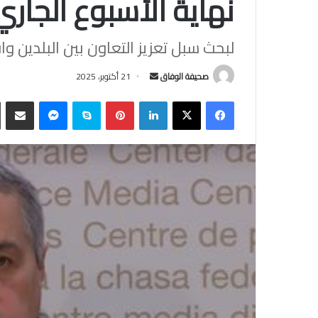
نهاية الأسبوع الجاري
لبحث سبل تعزيز التعاون بين البلدين وا
أرسل
صحيفة الوفاق
21 أكتوبر، 2025
بريدا
فيسبوك
‫X
لينكدإن
بينتيريست
سكايب
ماسنجر
مشاركة
إلكترونيا