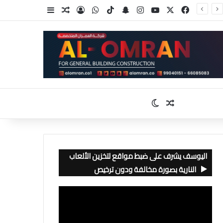
‫X
فيسبوك
‫YouTube
انستقرام
سناب تشات
‫TikTok
واتساب
تسجيل الدخول
مقال عشوائي
إضافة عمود جا
مقال عشوائي
الوضع المظلم
اليوسف يشرف على ضبط مواقع لتخزين الألعاب
النارية بصورة مخالفة ودون ترخيص
مشغل
الفيديو