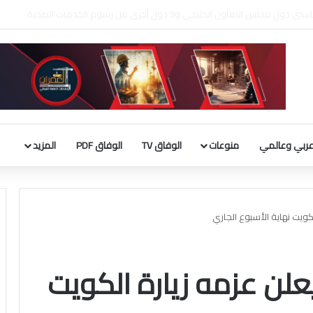
لثقافة يطلق فعاليات «نادي المبدعين» للأطفال ضمن مهرجان «صيفي ثقافي 18»
ربي وعالمي
منوعات
الوفاق TV
الوفاق PDF
المزيد
كويت نهاية الأسبوع الجاري
علن عزمه زيارة الكويت