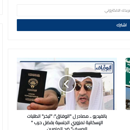
بالفيديو
..
مصادر
ل
"الوفاق":
"تبخر"
الطلبات
الإسكانية
لمزوري
الجنسية
بالفيديو .. مصادر ل "الوفاق": "تبخر" الطلبات
بفضل
الإسكانية لمزوري الجنسية بفضل حرب "
حرب
اليوسف" ضد المزورين