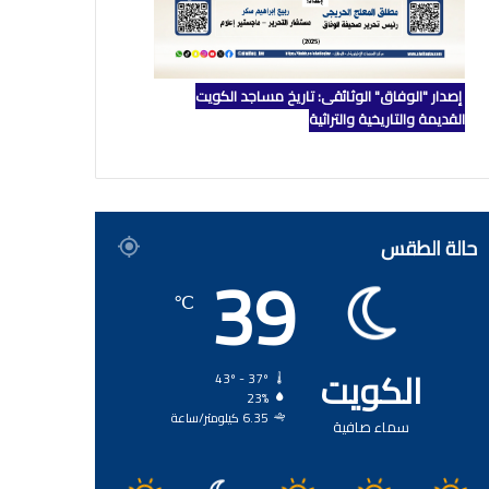
إصدار "الوفاق" الوثائقي: تاريخ مساجد الكويت
القديمة والتاريخية والتراثية
حالة الطقس
39
℃
الكويت
43º - 37º
23%
6.35 كيلومتر/ساعة
سماء صافية