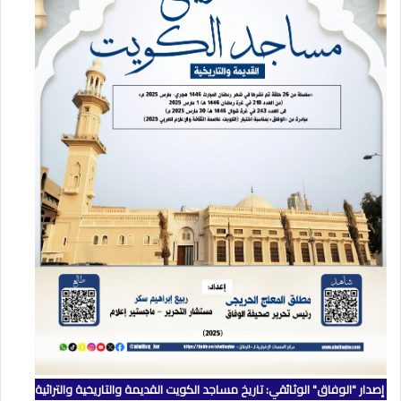
إصدار "الوفاق" الوثائقي: تاريخ مساجد الكويت القديمة والتاريخية والتراثية