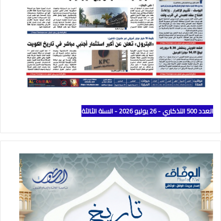
العدد 500 التذكاري - 26 يوليو 2026 - السنة الثالثة