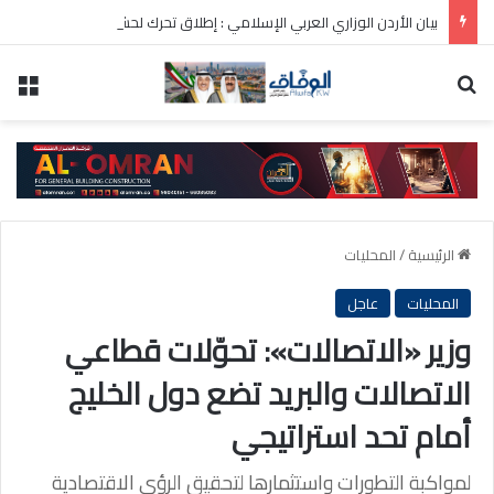
بيان الأردن الوزاري العربي الإسلامي : إطلاق تحرك لحشد موقف دولي لاحترام الوضع التاريخي بالقدس
بحث عن
الق
الرئيسية
/
المحليات
المحليات
عاجل
وزير «الاتصالات»: تحوّلات قطاعي
الاتصالات والبريد تضع دول الخليج
أمام تحد استراتيجي
لمواكبة التطورات واستثمارها لتحقيق الرؤى الاقتصادية