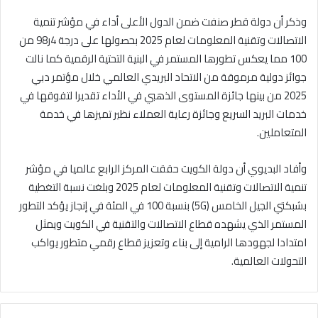
وذكر أن دولة قطر صنفت ضمن الدول الأعلى أداء في مؤشر تنمية
الاتصالات وتقنية المعلومات لعام 2025 بحصولها على درجة 4ر98 من
100 مما يعكس تطورها المستمر في البنية التحتية الرقمية كما نالت
جوائز دولية مرموقة من الاتحاد البريدي العالمي خلال مؤتمر دبي
2025 من بينها جائزة المستوى الذهبي في الأداء تقديرا لتفوقها في
خدمات البريد السريع وجائزة رعاية العملاء نظير تميزها في خدمة
المتعاملين.
وأفاد البديوي أن دولة الكويت حققت المركز الرابع عالميا في مؤشر
تنمية الاتصالات وتقنية المعلومات لعام 2025 وبلغت نسبة التغطية
بشبكتي الجيل الخامس (5G) بنسبة 100 في المئة في إنجاز يؤكد التطور
المستمر الذي يشهده قطاع الاتصالات والتقنية في الكويت ويمثل
امتدادا لجهودها الرامية إلى بناء وتعزيز قطاع رقمي متطور يواكب
التحولات العالمية.