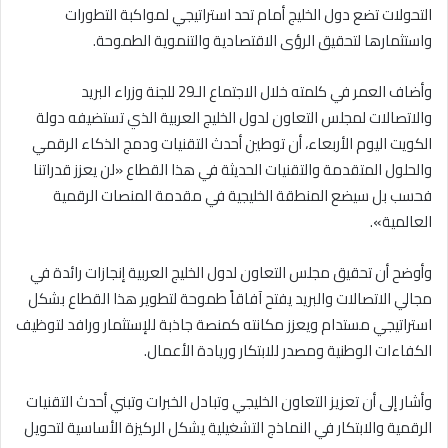
التحولات تضع دول الخليج أمام تحد استراتيجي لمواكبة التطورات
واستثمارها لتحقيق الرؤى الاقتصادية والتنموية الطموحة.
وأضاف العمر في كلمته خلال الاجتماع الـ29 للجنة وزراء البريد
والاتصالات لمجلس التعاون لدول الخليج العربية الذي تستضيفه دولة
الكويت اليوم الأربعاء، أن توطين أحدث التقنيات ودمج الذكاء الرقمي
والحلول المتقدمة والتقنيات الحديثة في هذا القطاع «لن يعزز قدراتنا
فحسب بل سيضع المنطقة الخليجية في مقدمة المنصات الرقمية
العالمية».
وأوضح أن تحقيق مجلس التعاون لدول الخليج العربية إنجازات رائدة في
مجالي الاتصالات والبريد يفتح آفاقاً طموحة لتطوير هذا القطاع بشكل
استراتيجي مستدام ويعزز مكانته كمنصة جاذبة للإستثمار ورافد لتوظيف
الكفاءات الوطنية ومصدر للابتكار وريادة الأعمال.
وأشار إلى أن تعزيز التعاون الخليجي وتبادل الخبرات وتبني أحدث التقنيات
الرقمية والابتكار في النماذج التشغيلية يشكل الركيزة الأساسية لتحويل