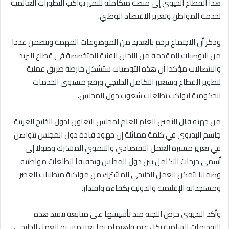
هذا القطاع الحيوي إلى منصة متكاملة للتميز تواكب التطورات العالمية
لخدمة المواطن وتعزيز الاقتصاد الوطني.
وذكر أن الاجتماع يزخم بالعديد من الموضوعات المهمة ويتضمن عددا
من التوصيات المقدمة من اللجان الفنية المتخصصة في قطاع البريد
والاتصالات مؤكدا أن هذه التوصيات ستشكل خارطة طريق عملية
لتطوير القطاع وستعزز التكامل الخليجي ورفع مستوى الخدمات
الحكومية لتواكب تطلعات شعوب دول المجلس.
من جهته قال الأمين العام العام لمجلس التعاون لدول الخليج العربية
جاسم البديوي في كلمة مماثلة إن جهود قادة دول المجلس تتواصل
في تعزيز مسيرة العمل الاقتصادي والتنموي المشترك وصولا إلى
أسمى درجات التكامل بين دول المجلس وتحقيقا لتطلعات مواطنيه
وضمانا لتمكن العمل الخليجي المشترك من مواكبة متطلبات العصر
ومستجداته الإقليمية والدولية بكفاءة واقتدار.
وأكد البديوي حرص اللجنة منذ تأسيسها على متابعة تنفيذ هذه
التوجيهات السامية بكل عزم واهتمام بما يعزز مسيرة العمل الخليجي