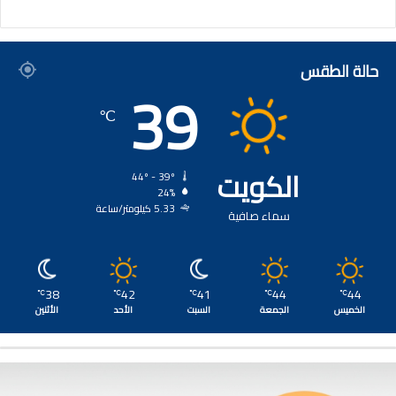
حالة الطقس
39
℃
الكويت
44º - 39º
24%
5.33 كيلومتر/ساعة
سماء صافية
38
42
41
44
44
℃
℃
℃
℃
℃
الخميس
الجمعة
السبت
الأحد
الأثنين