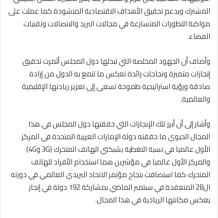
المشترك ويدعم تحقيق الأهداف الاقتصادية المنشودة كما عملت على
مواكبة التطورات المتسارعة في مجالات البريد والاتصالات وتقنيات
الفضاء.
وأضاف أن الجهود المخلصة التي تبذلها دول المجلس أثمرت تحقيق
إنجازات متميزة ونجاحات رائدة تعكس ما تتمع به الدول من إرادة
صادقة ورؤية استراتيجية طموحة تسعى إلى تعزيز ريادتها الإقليمية
والعالمية.
وأشار إلى أن أبرز تلك الإنجازات التي حققتها دول المجلس في هذا
المجال الحيوي ما حققته دولة الإمارات العربية المتحدة في المركز
الأول عالميا في نسبة التغطية بشبكتي الهاتف المتحرك (3G و4G)
والمركز الأول عالميا في مؤشرين هما استخدام الأفراد للهاتف
المتحرك كما استضافت بنجاح مؤتمر الاتحاد البريدي العالمي في دورته
ال28 المنعقدة في سبتمبر الماضي بمشاركة 192 دولة في إنجاز
يعكس مكانتها الريادية في هذا المجال.