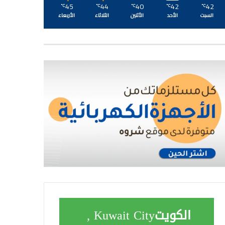
45
44
40
42
42
℃
℃
℃
℃
℃
السبت
الأحد
الأثنين
الثلاثاء
الأربعاء