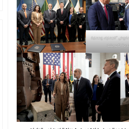
فوض “الجمارك وحماية
ود” الأمريكية