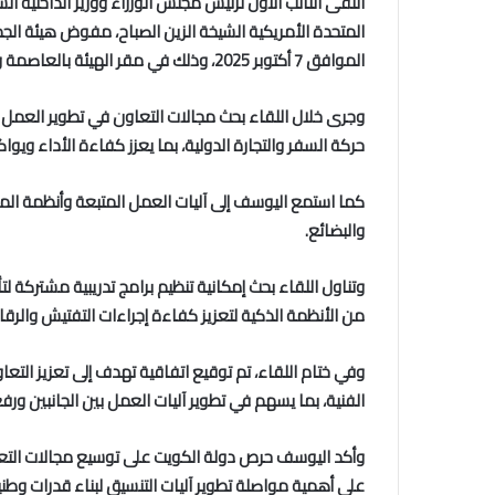
التقى النائب الأول لرئيس مجلس الوزراء ووزير الداخلية 
المتحدة الأمريكية الشيخة الزين الصباح، مفوض هيئة الجم
الموافق 7 أكتوبر 2025، وذلك في مقر الهيئة بالعاصمة واشنطن.
وجرى خلال اللقاء بحث مجالات التعاون في تطوير العمل ا
حركة السفر والتجارة الدولية، بما يعزز كفاءة الأداء ويواك
كما استمع اليوسف إلى آليات العمل المتبعة وأنظمة الم
والبضائع.
وتناول اللقاء بحث إمكانية تنظيم برامج تدريبية مشتركة لت
من الأنظمة الذكية لتعزيز كفاءة إجراءات التفتيش والرقاب
وفي ختام اللقاء، تم توقيع اتفاقية تهدف إلى تعزيز التع
الفنية، بما يسهم في تطوير آليات العمل بين الجانبين ورف
وأكد اليوسف حرص دولة الكويت على توسيع مجالات التعا
على أهمية مواصلة تطوير آليات التنسيق لبناء قدرات وط