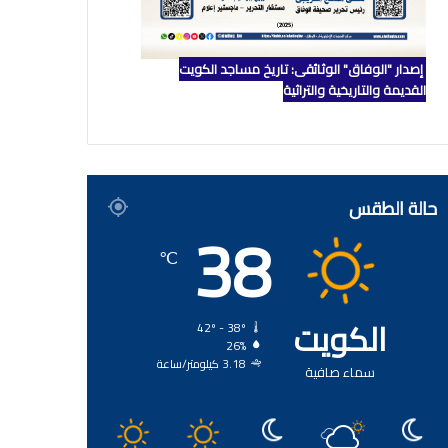
إصدار "الوفاق" الوثائقي: تاريخ مساجد الكويت
القديمة والتاريخية والتراثية
حالة الطقس
38
℃
الكويت
42º - 38º
26%
3.18 كيلومتر/ساعة
سماء صافية