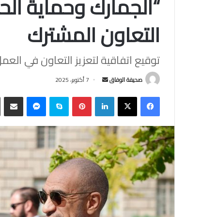
“الجمارك وحماية الحد
التعاون المشترك
توقيع اتفاقية لتعزيز التعاون في الع
أرسل
صحيفة الوفاق
7 أكتوبر، 2025
بريدا
فيسبوك
‫X
لينكدإن
بينتيريست
سكايب
ماسنجر
مشاركة
إلكترونيا