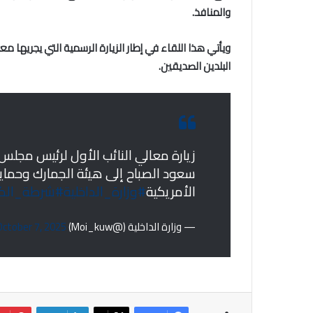
والمنافذ.
ويأتي هذا اللقاء في إطار الزيارة الرسمية التي يجريها معا
البلدين الصديقين.
زيارة معالي النائب الأول لرئيس مجلس 
سعود الصباح إلى هيئة الجمارك وحماي
الأمريكية
#وزارة_الداخلية
#شرطة_الك
— وزارة الداخلية (@Moi_kuw)
October 7, 2025