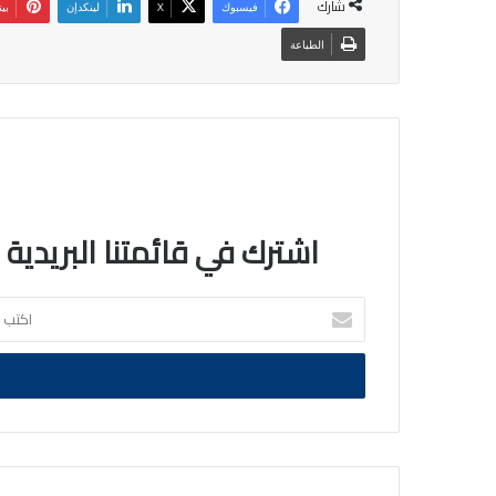
شارك
فيسبوك
‫X
لينكدإن
بي
الطباعة
اشترك في قائمتنا البريدية
اكتب
بريدك
الالكتروني