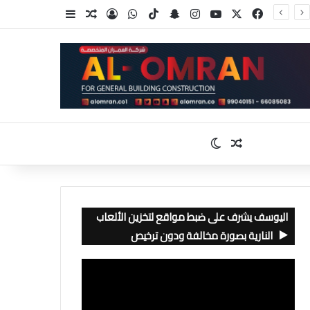
‫X
فيسبوك
‫YouTube
انستقرام
سناب تشات
‫TikTok
واتساب
تسجيل الدخول
مقال عشوائي
إضافة عمود جا
مقال عشوائي
الوضع المظلم
اليوسف يشرف على ضبط مواقع لتخزين الألعاب
النارية بصورة مخالفة ودون ترخيص
مشغل
الفيديو