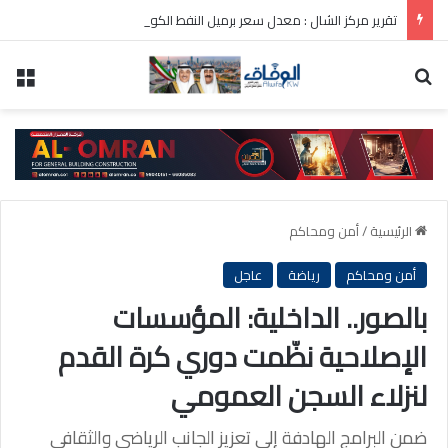
تقرير مركز الشال : معدل سعر برميل النفط الكويتي لشهر يوليو 81.9 دولار أمريكي
بحث عن
الق
الرئيسية
/
أمن ومحاكم
أمن ومحاكم
رياضة
عاجل
بالصور.. الداخلية: المؤسسات
الإصلاحية نظّمت دوري كرة القدم
لنزلاء السجن العمومي
ضمن البرامج الهادفة إلى تعزيز الجانب الرياضي والثقافي