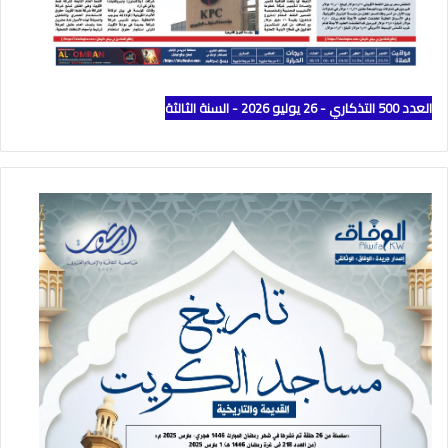
العدد 500 التذكاري - 26 يوليو 2026 - السنة الثالثة