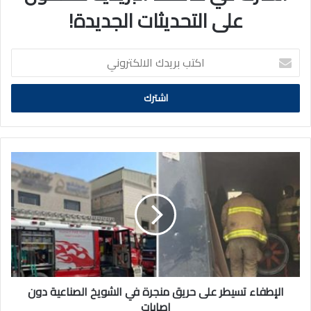
على التحديثات الجديدة!
اكتب
بريدك
الالكتروني
الإطفاء
تسيطر
على
حريق
منجرة
في
الشويخ
الصناعية
دون
إصابات
الإطفاء تسيطر على حريق منجرة في الشويخ الصناعية دون
إصابات