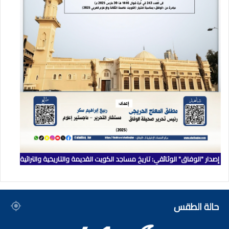
إصدار "الوفاق" الوثائقي: تاريخ مساجد الكويت القديمة والتاريخية والتراثية
حالة الطقس