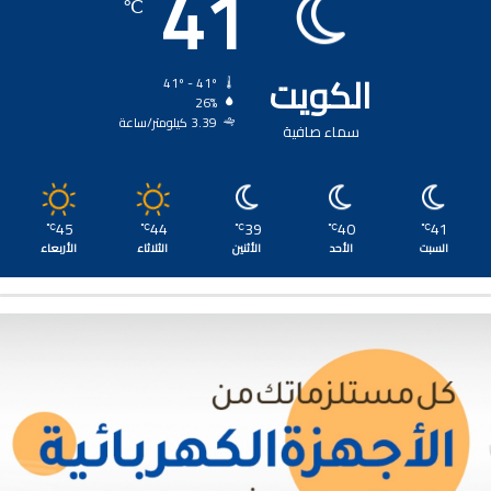
41
℃
الكويت
41º - 41º
26%
3.39 كيلومتر/ساعة
سماء صافية
45
44
39
40
41
℃
℃
℃
℃
℃
السبت
الأحد
الأثنين
الثلاثاء
الأربعاء