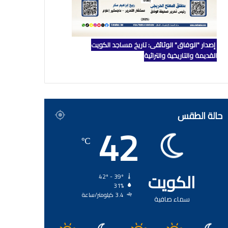
إصدار "الوفاق" الوثائقي: تاريخ مساجد الكويت
القديمة والتاريخية والتراثية
حالة الطقس
42
℃
الكويت
42º - 39º
31%
3.4 كيلومتر/ساعة
سماء صافية