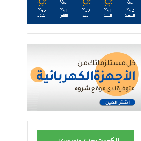
45
41
39
41
42
℃
℃
℃
℃
℃
الجمعة
السبت
الأحد
الأثنين
الثلاثاء