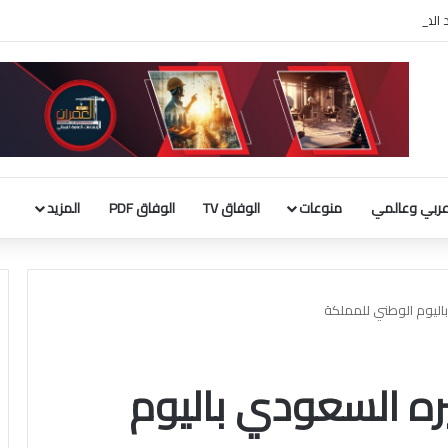
لأجنبية 9 مليارات دينار
ربي وعالمي
منوعات
الوفاق TV
الوفاق PDF
المزيد
باليوم الوطني للمملكة
يره السعودي باليوم