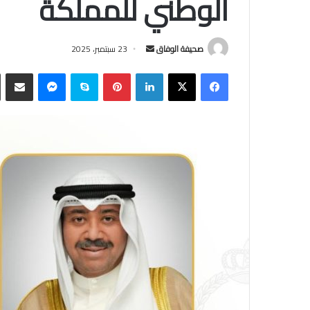
الوطني للمملكة
أرسل
صحيفة الوفاق
23 سبتمبر، 2025
بريدا
فيسبوك
‫X
لينكدإن
بينتيريست
سكايب
ماسنجر
مشاركة
إلكترونيا