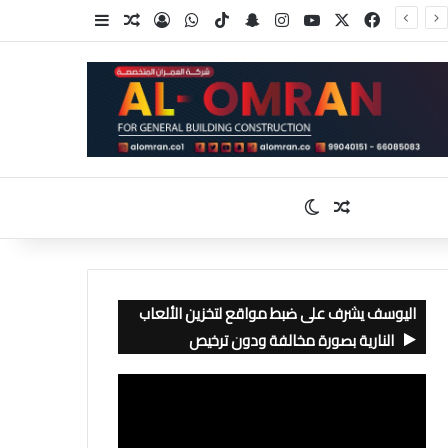
‫X
فيسبوك
‫YouTube
انستقرام
سناب تشات
‫TikTok
واتساب
تسجيل الدخول
مقال عشوائي
إضافة عمود جا
مقال عشوائي
الوضع المظلم
اليوسف يشرف على ضبط مواقع لتخزين الألعاب
النارية بصورة مخالفة ودون ترخيص
مشغل
الفيديو