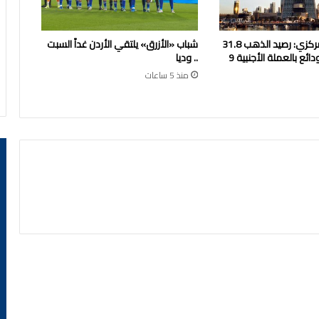
بنك الكويت المركزي: رصيد الذهب 31.8
شباب «الأزرق» يلتقي الأردن غداً السبت
مليون دينار والودائع بالعملة الأجنبية 9
.. وديا
منذ 5 ساعات