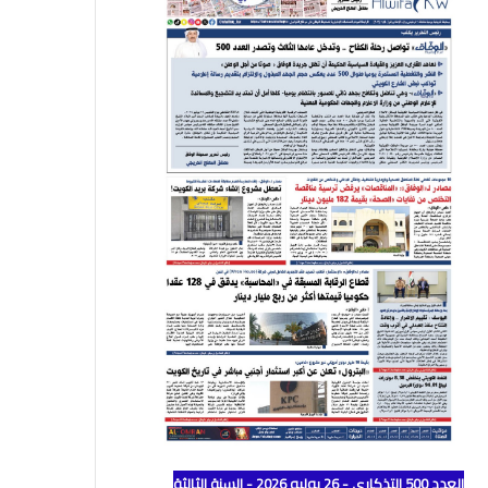
العدد 500 التذكاري - 26 يوليو 2026 - السنة الثالثة