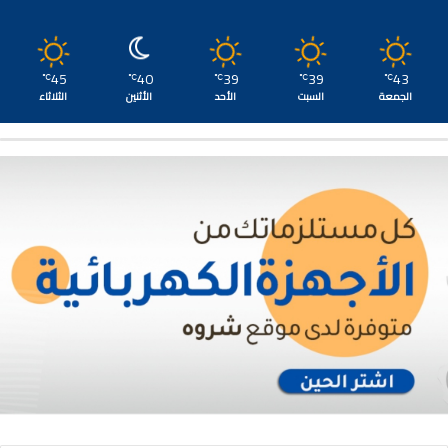
45
40
39
39
43
℃
℃
℃
℃
℃
الجمعة
السبت
الأحد
الأثنين
الثلاثاء