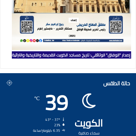
إصدار "الوفاق" الوثائقي: تاريخ مساجد الكويت القديمة والتاريخية والتراثية
حالة الطقس
39
℃
الكويت
43º - 37º
23%
6.35 كيلومتر/ساعة
سماء صافية