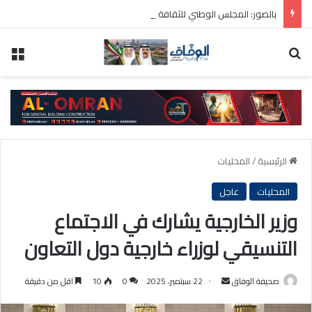
بالصور: المجلس الوطني للثقافة يطلق فعاليات «نادي المبدعين» للأطفال ضمن مهرجان «صيفي ثقافي 18»
بحث عن
الق
الرئيسية
/
المحليات
المحليات
عاجل
وزير الخارجية يشارك في الاجتماع
التنسيقي لوزراء خارجية دول التعاون
أرسل
صحيفة الوفاق
22 سبتمبر، 2025
0
10
اقل من دقيقة
بريدا