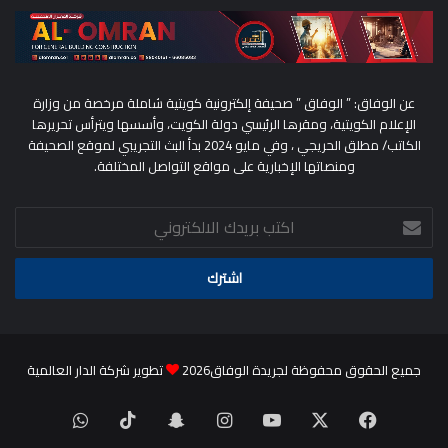
عن الوفاق: ” الوفاق ” صحيفة إلكترونية كويتية شاملة مرخصة من وزارة
الإعلام الكويتية، ومقرها الرئيسي دولة الكويت، وأسسها ويترأس تحريرها
الكاتب/ مطلق الحريجي ، وفي مايو 2024 بدأ البث التجريبي لموقع الصحيفة
ومنصاتها الإخبارية على مواقع التواصل المختلفة.
اكتب
بريدك
الالكتروني
جميع الحقوق محفوظة لجريدة الوفاق2026
تطوير شركة الدار العالمية
‫X
فيسبوك
‫YouTube
انستقرام
سناب
‫TikTok
واتساب