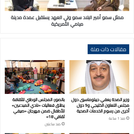
يستقبل
عمدة
مدينة
ممثل سمو أمير البلاد سمو ولي العهد يستقبل عمدة مدينة
ميامي
ميامي الأمريكية
الأمريكية
مقالات ذات صلة
وزير الصحة يعفي ديبلوماسيي دول
بالصور: المجلس الوطني للثقافة
مجلس التعاون الخليجي و9 دول
يطلق فعاليات «نادي المبدعين»
أخرى من رسوم الخدمات الصحية
للأطفال ضمن مهرجان «صيفي
ثقافي 18»
منذ 1 ساعة
منذ ساعتين